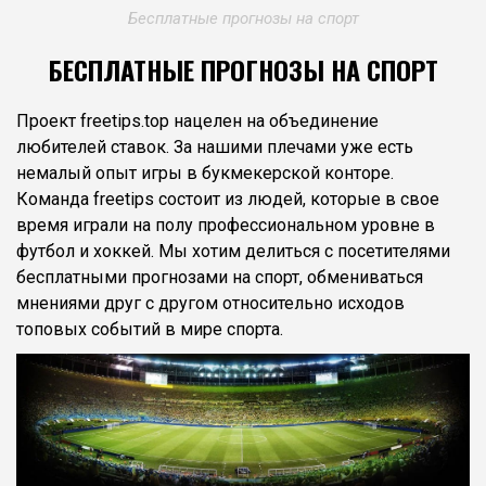
Бесплатные прогнозы на спорт
БЕСПЛАТНЫЕ ПРОГНОЗЫ НА СПОРТ
Проект freetips.top нацелен на объединение
любителей ставок. За нашими плечами уже есть
немалый опыт игры в букмекерской конторе.
Команда freetips состоит из людей, которые в свое
время играли на полу профессиональном уровне в
футбол и хоккей. Мы хотим делиться с посетителями
бесплатными прогнозами на спорт, обмениваться
мнениями друг с другом относительно исходов
топовых событий в мире спорта.