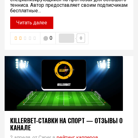
тенниса. Автор предоставляет своим подписчикам
бесплатные…
Читать далее
0
0
KILLERBET-СТАВКИ НА СПОРТ — ОТЗЫВЫ О
КАНАЛЕ
2 апреля, от Caper в
рейтинг капперов