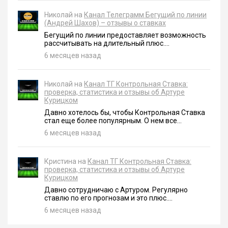
Николай на
Канал Телеграмм Бегущий по линии
(Андрей Шахов) – отзывы о ставках
Бегущий по линии предоставляет возможность
рассчитывать на длительный плюс....
6 месяцев назад
Николай на
Канал ТГ Контрольная Ставка:
проверка, статистика и отзывы об Артуре
Курицком
Давно хотелось бы, чтобы Контрольная Ставка
стал еще более популярным. О нем все...
6 месяцев назад
Кристина на
Канал ТГ Контрольная Ставка:
проверка, статистика и отзывы об Артуре
Курицком
Давно сотрудничаю с Артуром. Регулярно
ставлю по его прогнозам и это плюс....
6 месяцев назад