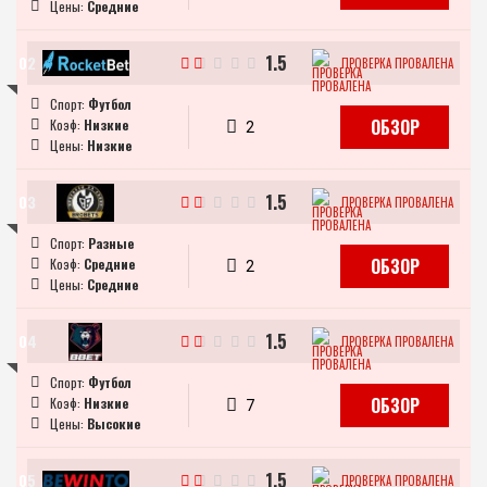
Средние
1.5
ПРОВЕРКА ПРОВАЛЕНА
Футбол
ОБЗОР
Низкие
2
Низкие
1.5
ПРОВЕРКА ПРОВАЛЕНА
Разные
ОБЗОР
Средние
2
Средние
1.5
ПРОВЕРКА ПРОВАЛЕНА
Футбол
ОБЗОР
Низкие
7
Высокие
1.5
ПРОВЕРКА ПРОВАЛЕНА