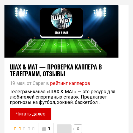
ШАХ & МАТ — ПРОВЕРКА КАППЕРА В
ТЕЛЕГРАММ, ОТЗЫВЫ
19 мая, от Caper в
рейтинг капперов
Телеграм-канал «ШАХ & МАТ» — это ресурс для
любителей спортивных ставок. Предлагает
прогнозы на футбол, хоккей, баскетбол…
Читать далее
1
0