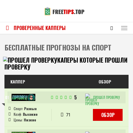
ПРОВЕРЕННЫЕ КАППЕРЫ
БЕСПЛАТНЫЕ ПРОГНОЗЫ НА СПОРТ
КАПЕРЫ КОТОРЫЕ ПРОШЛИ
ПРОВЕРКУ
КАППЕР
ОБЗОР
5
ПРОШЕЛ ПРОВЕРКУ
Разные
ОБЗОР
Высокие
71
Низкие