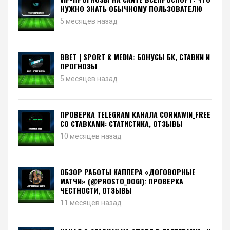
НУЖНО ЗНАТЬ ОБЫЧНОМУ ПОЛЬЗОВАТЕЛЮ
5 месяцев назад
BBET | SPORT & MEDIA: БОНУСЫ БК, СТАВКИ И
ПРОГНОЗЫ
5 месяцев назад
ПРОВЕРКА TELEGRAM КАНАЛА CORNAWIN_FREE
СО СТАВКАМИ: СТАТИСТИКА, ОТЗЫВЫ
10 месяцев назад
ОБЗОР РАБОТЫ КАППЕРА «ДОГОВОРНЫЕ
МАТЧИ» (@PROSTO_DOGI): ПРОВЕРКА
ЧЕСТНОСТИ, ОТЗЫВЫ
11 месяцев назад