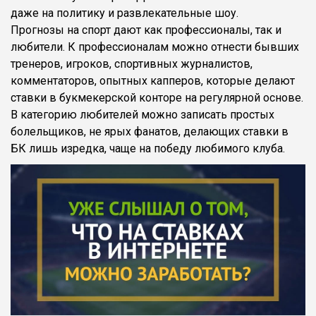
даже на политику и развлекательные шоу.
Прогнозы на спорт дают как профессионалы, так и
любители. К профессионалам можно отнести бывших
тренеров, игроков, спортивных журналистов,
комментаторов, опытных капперов, которые делают
ставки в букмекерской конторе на регулярной основе.
В категорию любителей можно записать простых
болельщиков, не ярых фанатов, делающих ставки в
БК лишь изредка, чаще на победу любимого клуба.