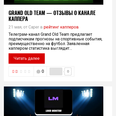
GRAND OLD TEAM — ОТЗЫВЫ О КАНАЛЕ
КАППЕРА
21 мая, от Caper в
рейтинг капперов
Телеграм-канал Grand Old Team предлагает
подписчикам прогнозы на спортивные события,
преимущественно на футбол. Заявленная
каппером статистика выглядит…
Читать далее
0
0