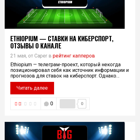
ETHIOPIUM — СТАВКИ НА КИБЕРСПОРТ,
ОТЗЫВЫ О КАНАЛЕ
21 мая, от Caper в
рейтинг капперов
Ethiopium — телеграм-проект, который некогда
позиционировал себя как источник информации и
прогнозов для ставок на киберспорт. Однако…
Читать далее
0
0