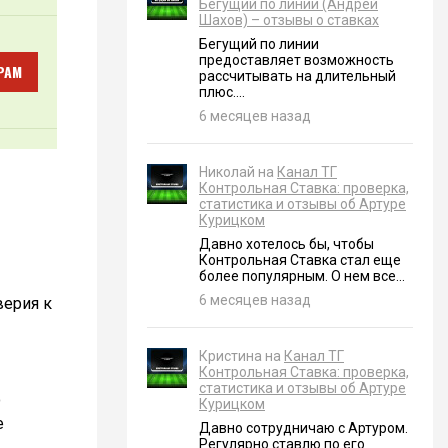
Бегущий по линии (Андрей
Шахов) – отзывы о ставках
Бегущий по линии
предоставляет возможность
РАМ
рассчитывать на длительный
плюс....
6 месяцев назад
Николай на
Канал ТГ
Контрольная Ставка: проверка,
статистика и отзывы об Артуре
Курицком
Давно хотелось бы, чтобы
Контрольная Ставка стал еще
более популярным. О нем все...
6 месяцев назад
верия к
Кристина на
Канал ТГ
Контрольная Ставка: проверка,
статистика и отзывы об Артуре
о
Курицком
е
Давно сотрудничаю с Артуром.
Регулярно ставлю по его