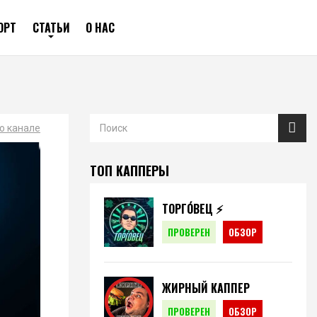
ОРТ
СТАТЬИ
О НАС
 о канале
ТОП КАППЕРЫ
ТОРГО́ВЕЦ ⚡️
ПРОВЕРЕН
ОБЗОР
ЖИРНЫЙ КАППЕР
ПРОВЕРЕН
ОБЗОР