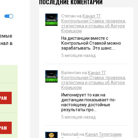
ПОСЛЕДНИЕ КОМЕНТАРИИ
Степан на
Канал ТГ
Контрольная Ставка: проверка,
статистика и отзывы об Артуре
Курицком
уемые
На дистанции вместе с
анал в
Контрольной Ставкой можно
зарабатывать. Это шанс....
5 месяцев назад
Валентин на
Канал ТГ
Контрольная Ставка: проверка,
статистика и отзывы об Артуре
Курицком
Импонирует то как на
РАМ
дистанции показывает по-
настоящему достойные
результаты про...
5 месяцев назад
РАМ
Николай на
Канал Телеграмм