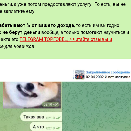
еньги, а уже потом предоставляют услугу. То есть, вы не
е заплатите ему.
рабатывают % от вашего дохода
, то есть им выгодно
с не берут деньги
вообще, а только помогают научиться и
оекта это
TELEGRAM ТОРГО́ВЕЦ ⚡️ читайте отзывы и
же для новичков