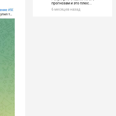
прогнозам и это плюс....
6 месяцев назад