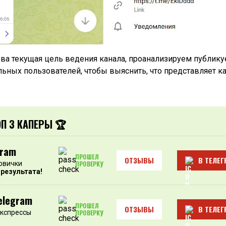
ова текущая цель ведения канала, проанализируем публик
льных пользователей, чтобы выяснить, что представляет к
ОП 3 КАПЕРЫ 🏆
gram
ПРОШЕЛ
ОТЗЫВЫ
В ТЕЛЕГ
овички
ПРОВЕРКУ
 результата!
elegram
ПРОШЕЛ
ОТЗЫВЫ
В ТЕЛЕГ
экспрессы
ПРОВЕРКУ