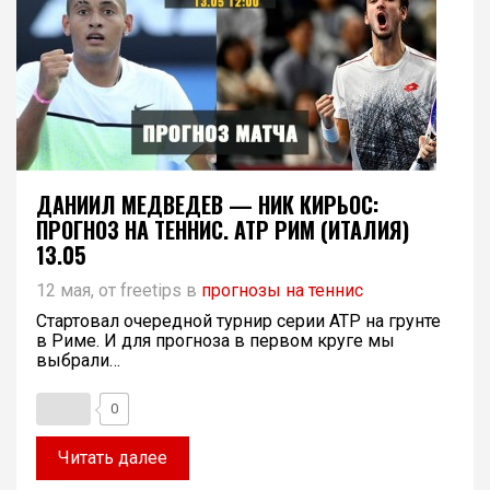
ДАНИИЛ МЕДВЕДЕВ — НИК КИРЬОС:
ПРОГНОЗ НА ТЕННИС. ATP РИМ (ИТАЛИЯ)
13.05
12 мая, от freetips в
прогнозы на теннис
Стартовал очередной турнир серии ATP на грунте
в Риме. И для прогноза в первом круге мы
выбрали…
0
Читать далее