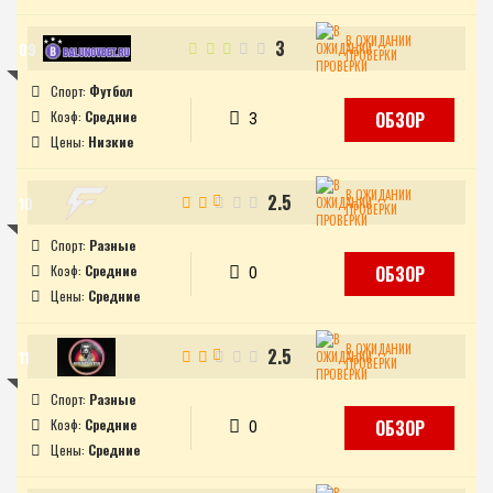
В ОЖИДАНИИ
3
ПРОВЕРКИ
Футбол
ОБЗОР
Средние
3
Низкие
В ОЖИДАНИИ
2.5
ПРОВЕРКИ
Разные
ОБЗОР
Средние
0
Средние
В ОЖИДАНИИ
2.5
ПРОВЕРКИ
Разные
ОБЗОР
Средние
0
Средние