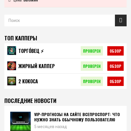
ТОП КАППЕРЫ
ТОРГО́ВЕЦ ⚡️
ПРОВЕРЕН
ОБЗОР
ЖИРНЫЙ КАППЕР
ПРОВЕРЕН
ОБЗОР
2 КОКОСА
ПРОВЕРЕН
ОБЗОР
ПОСЛЕДНИЕ НОВОСТИ
VIP-ПРОГНОЗЫ НА САЙТЕ ВСЕПРОСПОРТ: ЧТО
НУЖНО ЗНАТЬ ОБЫЧНОМУ ПОЛЬЗОВАТЕЛЮ
5 месяцев назад