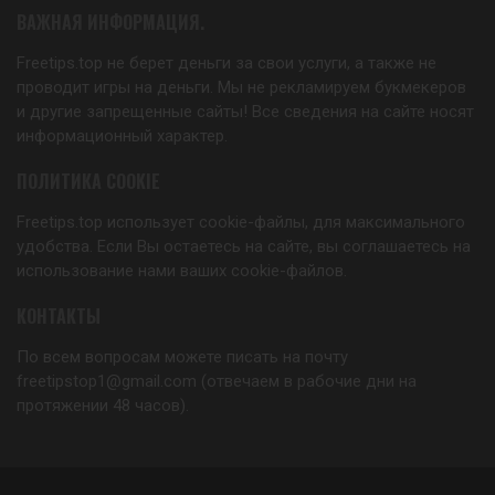
ВАЖНАЯ ИНФОРМАЦИЯ.
Freetips.top не берет деньги за свои услуги, а также не
проводит игры на деньги. Мы не рекламируем букмекеров
и другие запрещенные сайты! Все сведения на сайте носят
информационный характер.
ПОЛИТИКА COOKIE
Freetips.top использует cookie-файлы, для максимального
удобства. Если Вы остаетесь на сайте, вы соглашаетесь на
использование нами ваших cookie-файлов.
КОНТАКТЫ
По всем вопросам можете писать на почту
freetipstop1@gmail.com (отвечаем в рабочие дни на
протяжении 48 часов).