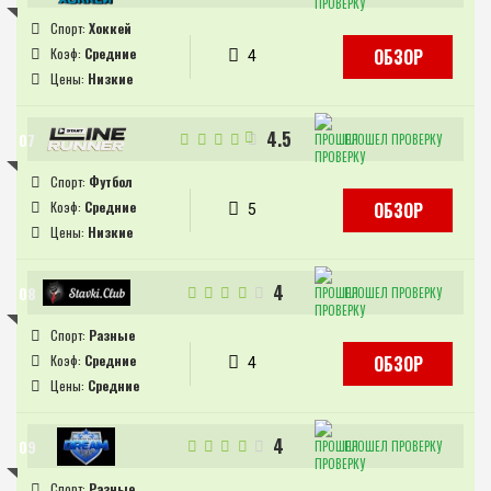
Хоккей
ОБЗОР
Средние
4
Низкие
4.5
ПРОШЕЛ ПРОВЕРКУ
Футбол
ОБЗОР
Средние
5
Низкие
4
ПРОШЕЛ ПРОВЕРКУ
Разные
ОБЗОР
Средние
4
Средние
4
ПРОШЕЛ ПРОВЕРКУ
Разные