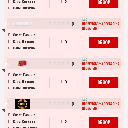
ОБЗОР
Средние
2
Низкие
0
ПРОВЕРКА ПРОВАЛЕНА
Разные
ОБЗОР
Низкие
0
Низкие
0
ПРОВЕРКА ПРОВАЛЕНА
Разные
ОБЗОР
Низкие
0
Низкие
0
ПРОВЕРКА ПРОВАЛЕНА
Разные
ОБЗОР
Средние
2
Высокие