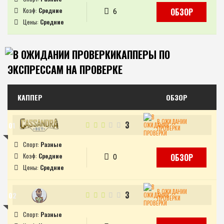
ОБЗОР
Средние
6
Средние
КАППЕРЫ ПО
ЭКСПРЕССАМ НА ПРОВЕРКЕ
КАППЕР
ОБЗОР
В ОЖИДАНИИ
3
ПРОВЕРКИ
Разные
ОБЗОР
Средние
0
Средние
В ОЖИДАНИИ
3
ПРОВЕРКИ
Разные