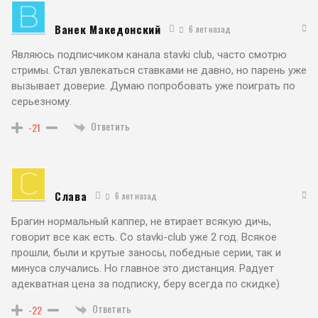
Ванек Македонский
6 лет назад
Являюсь подписчиком канала stavki club, часто смотрю
стримы. Стал увлекаться ставками не давно, но парень уже
вызывает доверие. Думаю попробовать уже поиграть по
серьезному.
Ответить
-21
Слава
6 лет назад
Брагин нормальный каппер, не втирает всякую дичь,
говорит все как есть. Со stavki-club уже 2 год. Всякое
прошли, были и крутые заносы, победные серии, так и
минуса случались. Но главное это дистанция. Радует
адекватная цена за подписку, беру всегда по скидке)
Ответить
-22