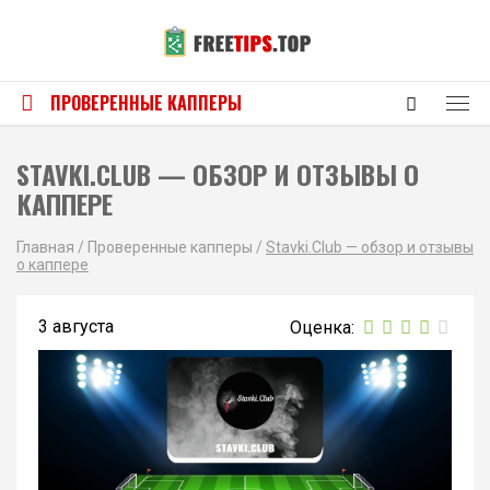
ПРОВЕРЕННЫЕ КАППЕРЫ
STAVKI.CLUB — ОБЗОР И ОТЗЫВЫ О
КАППЕРЕ
Главная
/
Проверенные капперы
/
Stavki.Club — обзор и отзывы
о каппере
3 августа