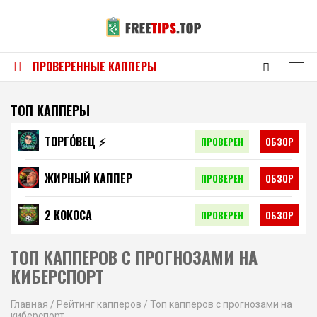
ПРОВЕРЕННЫЕ КАППЕРЫ
ТОП КАППЕРЫ
ТОРГО́ВЕЦ ⚡️
ПРОВЕРЕН
ОБЗОР
ЖИРНЫЙ КАППЕР
ПРОВЕРЕН
ОБЗОР
2 КОКОСА
ПРОВЕРЕН
ОБЗОР
ТОП КАППЕРОВ С ПРОГНОЗАМИ НА
КИБЕРСПОРТ
Главная
/
Рейтинг капперов
/
Топ капперов с прогнозами на
киберспорт