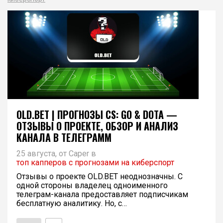
OLD.BET | ПРОГНОЗЫ CS: GO & DOTA —
ОТЗЫВЫ О ПРОЕКТЕ, ОБЗОР И АНАЛИЗ
КАНАЛА В ТЕЛЕГРАММ
25 августа, от Caper в
топ капперов с прогнозами на киберспорт
Отзывы о проекте OLD.BET неоднозначны. С
одной стороны владелец одноименного
телеграм-канала предоставляет подписчикам
бесплатную аналитику. Но, с…