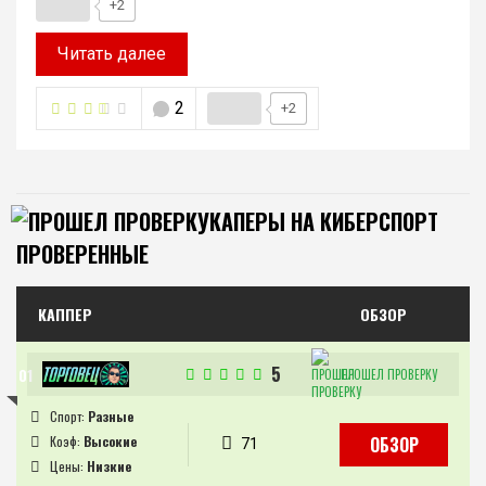
+2
Читать далее
2
+2
КАПЕРЫ НА КИБЕРСПОРТ
ПРОВЕРЕННЫЕ
КАППЕР
ОБЗОР
5
ПРОШЕЛ ПРОВЕРКУ
Разные
ОБЗОР
Высокие
71
Низкие