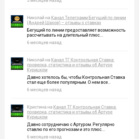
5 месяцев назад
Николай на
Канал Телеграмм Бегущий по линии
(Андрей Шахов) – отзывы о ставках
Бегущий по линии предоставляет возможность
рассчитывать на длительный плюс....
6 месяцев назад
Николай на
Канал ТГ Контрольная Ставка:
проверка, статистика и отзывы об Артуре
Курицком
Давно хотелось бы, чтобы Контрольная Ставка
стал еще более популярным. О нем все...
6 месяцев назад
Кристина на
Канал ТГ Контрольная Ставка:
проверка, статистика и отзывы об Артуре
Курицком
Давно сотрудничаю с Артуром. Регулярно
ставлю по его прогнозам и это плюс....
6 месяцев назад