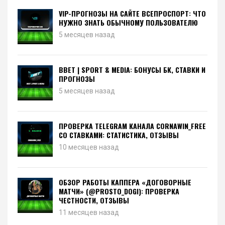
VIP-ПРОГНОЗЫ НА САЙТЕ ВСЕПРОСПОРТ: ЧТО
НУЖНО ЗНАТЬ ОБЫЧНОМУ ПОЛЬЗОВАТЕЛЮ
5 месяцев назад
BBET | SPORT & MEDIA: БОНУСЫ БК, СТАВКИ И
ПРОГНОЗЫ
5 месяцев назад
ПРОВЕРКА TELEGRAM КАНАЛА CORNAWIN_FREE
СО СТАВКАМИ: СТАТИСТИКА, ОТЗЫВЫ
10 месяцев назад
ОБЗОР РАБОТЫ КАППЕРА «ДОГОВОРНЫЕ
МАТЧИ» (@PROSTO_DOGI): ПРОВЕРКА
ЧЕСТНОСТИ, ОТЗЫВЫ
11 месяцев назад