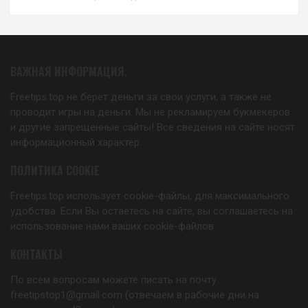
ВАЖНАЯ ИНФОРМАЦИЯ.
Freetips.top не берет деньги за свои услуги, а также не
проводит игры на деньги. Мы не рекламируем букмекеров
и другие запрещенные сайты! Все сведения на сайте носят
информационный характер.
ПОЛИТИКА COOKIE
Freetips.top использует cookie-файлы, для максимального
удобства. Если Вы остаетесь на сайте, вы соглашаетесь на
использование нами ваших cookie-файлов.
КОНТАКТЫ
По всем вопросам можете писать на почту
freetipstop1@gmail.com (отвечаем в рабочие дни на