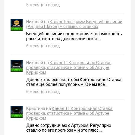
5 месяцев назад
Николай на
Канал Телеграмм Бегущий по линии
(Андрей Шахов) – отзывы о ставках
Бегущий по линии предоставляет возможность
рассчитывать на длительный плюс....
6 месяцев назад
Николай на
Канал ТГ Контрольная Ставка:
проверка, статистика и отзывы об Артуре
Курицком
Давно хотелось бы, чтобы Контрольная Ставка
стал еще более популярным. О нем все...
6 месяцев назад
Кристина на
Канал ТГ Контрольная Ставка:
проверка, статистика и отзывы об Артуре
Курицком
Давно сотрудничаю с Артуром. Регулярно
ставлю по его прогнозам и это плюс....