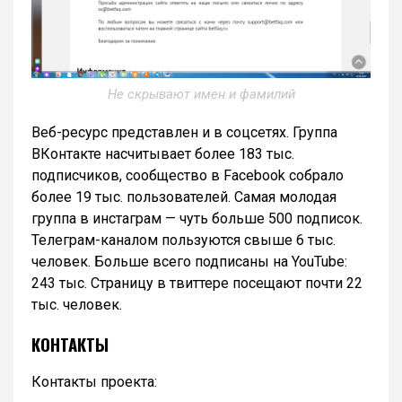
Не скрывают имен и фамилий
Веб-ресурс представлен и в соцсетях. Группа
ВКонтакте насчитывает более 183 тыс.
подписчиков, сообщество в Facebook собрало
более 19 тыс. пользователей. Самая молодая
группа в инстаграм — чуть больше 500 подписок.
Телеграм-каналом пользуются свыше 6 тыс.
человек. Больше всего подписаны на YouTube:
243 тыс. Страницу в твиттере посещают почти 22
тыс. человек.
КОНТАКТЫ
Контакты проекта: