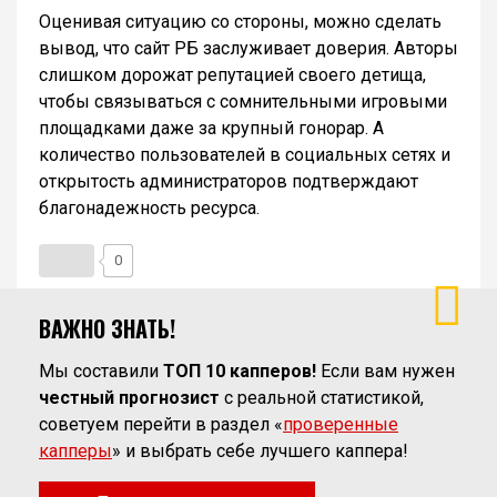
Оценивая ситуацию со стороны, можно сделать
вывод, что сайт РБ заслуживает доверия. Авторы
слишком дорожат репутацией своего детища,
чтобы связываться с сомнительными игровыми
площадками даже за крупный гонорар. А
количество пользователей в социальных сетях и
открытость администраторов подтверждают
благонадежность ресурса.
0
ВАЖНО ЗНАТЬ!
Мы составили
ТОП 10 капперов!
Если вам нужен
честный прогнозист
с реальной статистикой,
советуем перейти в раздел «
проверенные
капперы
» и выбрать себе лучшего каппера!