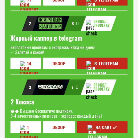
ПРОШЕЛ
2
8
ПРОВЕРКУ
Жирный каппер в telegram
Бесплатные прогнозы и экспрессы каждый день!
✅ Залетай в канал!
14
ОБЗОР
В ТЕЛЕГРАМ
ПРОШЕЛ
3
7
ПРОВЕРКУ
2 Кокоса
🥥🥥 Выдаем бесплатную подписку.
3-4 качественных прогноза + экспресс каждый день!
1
ОБЗОР
НА САЙТ ✅