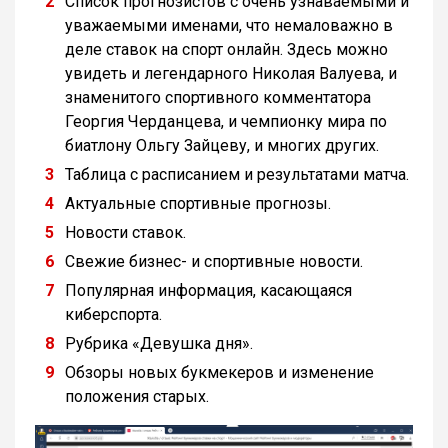
Список прогнозистов с очень узнаваемыми и
уважаемыми именами, что немаловажно в
деле ставок на спорт онлайн. Здесь можно
увидеть и легендарного Николая Валуева, и
знаменитого спортивного комментатора
Георгия Черданцева, и чемпионку мира по
биатлону Ольгу Зайцеву, и многих других.
Таблица с расписанием и результатами матча.
Актуальные спортивные прогнозы.
Новости ставок.
Свежие бизнес- и спортивные новости.
Популярная информация, касающаяся
киберспорта.
Рубрика «Девушка дня».
Обзоры новых букмекеров и изменение
положения старых.