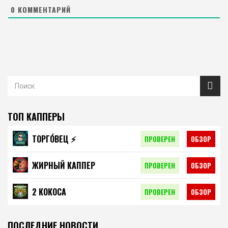
0
КОММЕНТАРИЙ
ТОП КАППЕРЫ
ТОРГО́ВЕЦ ⚡️
ПРОВЕРЕН
ОБЗОР
ЖИРНЫЙ КАППЕР
ПРОВЕРЕН
ОБЗОР
2 КОКОСА
ПРОВЕРЕН
ОБЗОР
ПОСЛЕДНИЕ НОВОСТИ