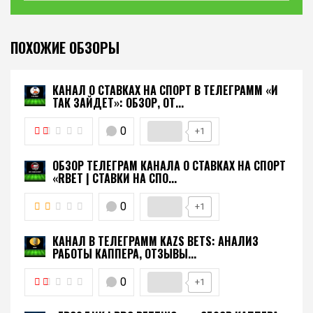
ПОХОЖИЕ ОБЗОРЫ
КАНАЛ О СТАВКАХ НА СПОРТ В ТЕЛЕГРАММ «И
ТАК ЗАЙДЕТ»: ОБЗОР, ОТ...
0
+1
ОБЗОР ТЕЛЕГРАМ КАНАЛА О СТАВКАХ НА СПОРТ
«RBET | СТАВКИ НА СПО...
0
+1
КАНАЛ В ТЕЛЕГРАММ KAZS BETS: АНАЛИЗ
РАБОТЫ КАППЕРА, ОТЗЫВЫ...
0
+1