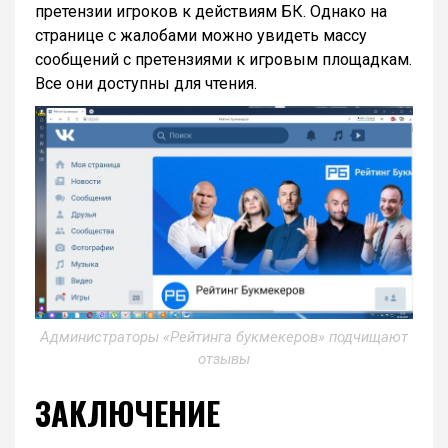
претензии игроков к действиям БК. Однако на
странице с жалобами можно увидеть массу
сообщений с претензиями к игровым площадкам.
Все они доступны для чтения.
Администраторы «Рейтинга букмекеров» подчищают
отзывы
ЗАКЛЮЧЕНИЕ