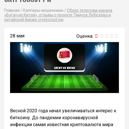
Главная
/
Капперы-мошенники
/
Обзор телеграм-канала
«Богач из Китая», отзывы о проекте Тимура Лебедева и
китайской бирже cryptocost pw
28 мая
Весной 2020 года начал увеличиваться интерес к
биткоину. До пандемии коронавирусной
инфекции самая известная криптовалюта мира