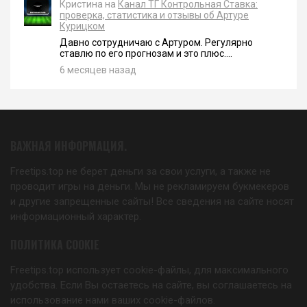
Кристина на
Канал ТГ Контрольная Ставка:
проверка, статистика и отзывы об Артуре
Курицком
Давно сотрудничаю с Артуром. Регулярно
ставлю по его прогнозам и это плюс....
6 месяцев назад
ВАЖНАЯ ИНФОРМАЦИЯ.
Freetips.top не берет деньги за свои услуги, а также не
проводит игры на деньги. Мы не рекламируем букмекеров
и другие запрещенные сайты! Все сведения на сайте носят
информационный характер.
ПОЛИТИКА COOKIE
Freetips.top использует cookie-файлы, для максимального
удобства. Если Вы остаетесь на сайте, вы соглашаетесь на
использование нами ваших cookie-файлов.