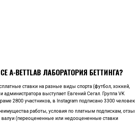
СЕ A-BETTLAB ЛАБОРАТОРИЯ БЕТТИНГА?
платные ставки на разные виды спорта (футбол, хоккей,
а и администратора выступает Евгений Сегал. Группа VK
граме 2800 участников, в Instagram подписано 3300 человек
преимущества работы, условия по платным подпискам, отз
 валуи (переоцененные или недооцененные ставки