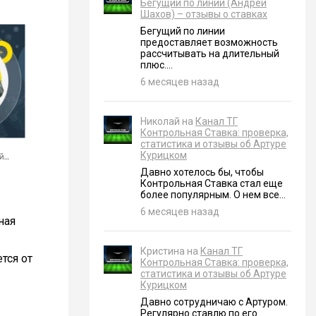
Бегущий по линии (Андрей
Шахов) – отзывы о ставках
Бегущий по линии
предоставляет возможность
рассчитывать на длительный
плюс....
6 месяцев назад
Николай на
Канал ТГ
Контрольная Ставка: проверка,
статистика и отзывы об Артуре
Курицком
Давно хотелось бы, чтобы
Контрольная Ставка стал еще
более популярным. О нем все...
6 месяцев назад
ная
Кристина на
Канал ТГ
тся от
Контрольная Ставка: проверка,
статистика и отзывы об Артуре
Курицком
Давно сотрудничаю с Артуром.
Регулярно ставлю по его