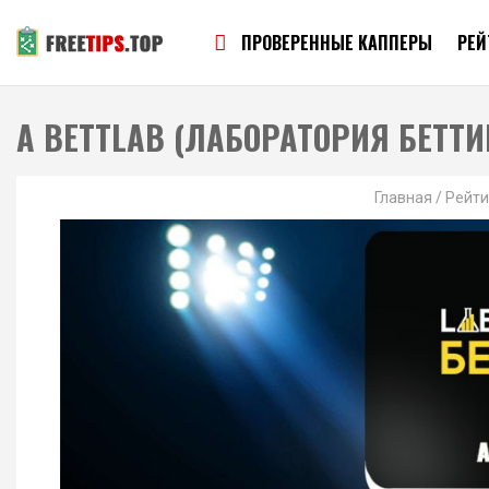
ПРОВЕРЕННЫЕ КАППЕРЫ
РЕЙ
A BETTLAB (ЛАБОРАТОРИЯ БЕТТ
Главная
/
Рейти