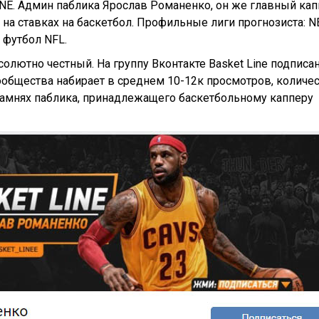
INE. Админ паблика Ярослав Романенко, он же главный ка
на ставках на баскетбол. Профильные лиги прогнозиста: N
 футбол NFL.
солютно честный. На группу Вконтакте Basket Line подписа
сообщества набирает в среднем 10-12к просмотров, количе
камнях паблика, принадлежащего баскетбольному капперу