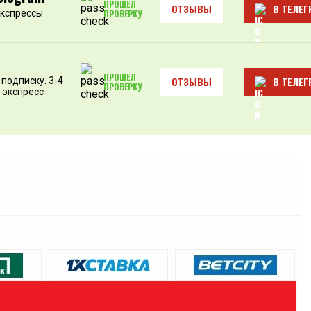
ПРОШЕЛ
ОТЗЫВЫ
В ТЕЛЕГ
экспрессы
ПРОВЕРКУ
ПРОШЕЛ
ОТЗЫВЫ
В ТЕЛЕГ
подписку. 3-4
ПРОВЕРКУ
 экспресс