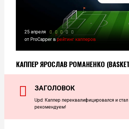
25 апреля
от ProCapper в
рейтинг капперов
КАППЕР ЯРОСЛАВ РОМАНЕНКО (BASKET
ЗАГОЛОВОК
Upd: Каппер переквалифицировался и стал
рекомендуем!