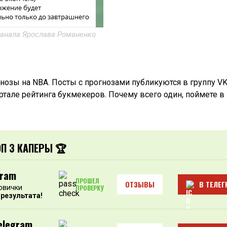
канала Ярослава Романенко
гнозы на NBA. Посты с прогнозами публикуются в группу VK
ортале рейтинга букмекеров. Почему всего один, поймете в
ОП 3 КАПЕРЫ 🏆
gram
ПРОШЕЛ
ОТЗЫВЫ
В ТЕЛЕГ
овички
ПРОВЕРКУ
 результата!
elegram