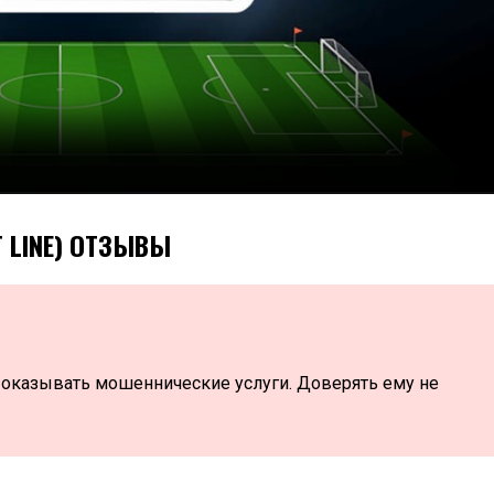
 LINE) ОТЗЫВЫ
 оказывать мошеннические услуги. Доверять ему не