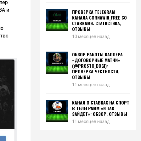
ппер
BA и
ПРОВЕРКА TELEGRAM
КАНАЛА CORNAWIN_FREE СО
СТАВКАМИ: СТАТИСТИКА,
но
ОТЗЫВЫ
ство
10 месяцев назад
ОБЗОР РАБОТЫ КАППЕРА
«ДОГОВОРНЫЕ МАТЧИ»
(@PROSTO_DOGI):
ПРОВЕРКА ЧЕСТНОСТИ,
ОТЗЫВЫ
11 месяцев назад
КАНАЛ О СТАВКАХ НА СПОРТ
В ТЕЛЕГРАММ «И ТАК
ЗАЙДЕТ»: ОБЗОР, ОТЗЫВЫ
11 месяцев назад