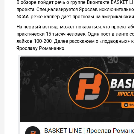
В обзоре пойдет речь о группе Вконтакте BASKET L
проекта. Специализируется Ярослав исключительно 
NCAA, реже каппер дает прогнозы на американский
На первый взгляд, может показаться, что проект аб
практически 15 тысяч человек. Один пост в ленте 
лайков 100-200. Далее расскажем о «подводных» 
Ярославу Романенко.