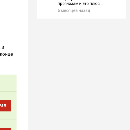
прогнозам и это плюс....
6 месяцев назад
 и
 конце
РАМ