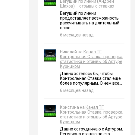
Бегущий по линии (Андрей
Шахов) – отзывы о ставках
Бегущий по линии
предоставляет возможность
рассчитывать на длительный
плюс....
6 месяцев назад
Николай на
Канал ТГ
Контрольная Ставка: проверка,
статистика и отзывы об Артуре
Курицком
Давно хотелось бы, чтобы
Контрольная Ставка стал еще
более популярным. О нем все...
6 месяцев назад
Кристина на
Канал ТГ
Контрольная Ставка: проверка,
статистика и отзывы об Артуре
Курицком
Давно сотрудничаю с Артуром.
Регулярно ставлю по его