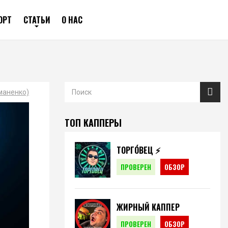
ОРТ
СТАТЬИ
О НАС
маненко)
ТОП КАППЕРЫ
ТОРГО́ВЕЦ ⚡️
ПРОВЕРЕН
ОБЗОР
ЖИРНЫЙ КАППЕР
ПРОВЕРЕН
ОБЗОР