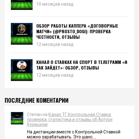
10 месяцев назад
ОБЗОР РАБОТЫ КАППЕРА «ДОГОВОРНЫЕ
МАТЧИ» (@PROSTO_DOGI): ПРОВЕРКА
ЧЕСТНОСТИ, ОТЗЫВЫ
12 месяцев назад
КАНАЛ О СТАВКАХ НА СПОРТ В ТЕЛЕГРАММ «И
ТАК ЗАЙДЕТ»: ОБЗОР, ОТЗЫВЫ
12 месяцев назад
ПОСЛЕДНИЕ КОМЕНТАРИИ
Степан на
Канал ТГ Контрольная Ставка:
проверка, статистика и отзывы об Артуре
Курицком
На дистанции вместе с Контрольной Ставкой
можно зарабатывать. Это шанс....