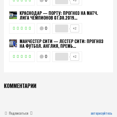
0
+3
КРАСНОДАР — ПОРТУ: ПРОГНОЗ НА МАТЧ.
ЛИГА ЧЕМПИОНОВ 07.08.2019...
0
+2
МАНЧЕСТЕР СИТИ — ЛЕСТЕР СИТИ: ПРОГНОЗ
НА ФУТБОЛ. АНГЛИЯ, ПРЕМЬ...
0
+2
КОММЕНТАРИИ
Подписаться
авторизуйтесь