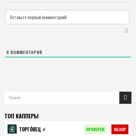
0
КОММЕНТАРИЙ
ТОП КАППЕРЫ
ТОРГО́ВЕЦ ⚡️
ПРОВЕРЕН
ОБЗОР