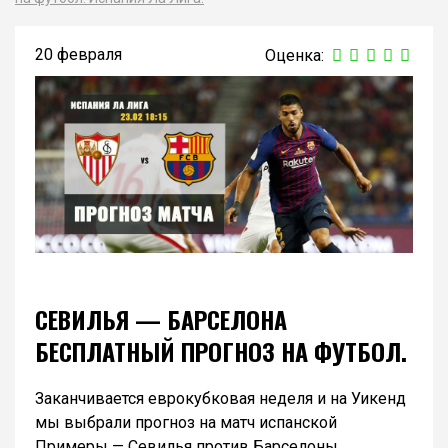
20 февраля
СЕВИЛЬЯ — БАРСЕЛОНА
БЕСПЛАТНЫЙ ПРОГНОЗ НА ФУТБОЛ.
Заканчивается еврокубковая неделя и на Уикенд
мы выбрали прогноз на матч испанской
Примеры — Севилья против Барселоны.