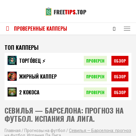
ПРОВЕРЕННЫЕ КАППЕРЫ
ТОП КАППЕРЫ
ТОРГО́ВЕЦ ⚡️
ПРОВЕРЕН
ОБЗОР
ЖИРНЫЙ КАППЕР
ПРОВЕРЕН
ОБЗОР
2 КОКОСА
ПРОВЕРЕН
ОБЗОР
СЕВИЛЬЯ — БАРСЕЛОНА: ПРОГНОЗ НА
ФУТБОЛ. ИСПАНИЯ ЛА ЛИГА.
Главная
/
Прогнозы на футбол
/
Севилья — Барселона: прогноз
на футбол. Испания Ла Лига.