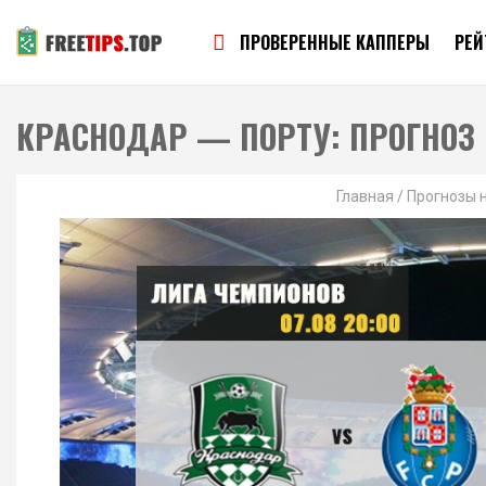
ПРОВЕРЕННЫЕ КАППЕРЫ
РЕЙ
КРАСНОДАР — ПОРТУ: ПРОГНОЗ Н
Главная
/
Прогнозы 