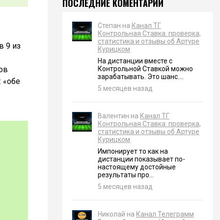
ПОСЛЕДНИЕ КОМЕНТАРИИ
Степан на
Канал ТГ
Контрольная Ставка: проверка,
статистика и отзывы об Артуре
в 9 из
Курицком
На дистанции вместе с
Контрольной Ставкой можно
ов
зарабатывать. Это шанс....
: «обе
5 месяцев назад
Валентин на
Канал ТГ
Контрольная Ставка: проверка,
статистика и отзывы об Артуре
Курицком
Импонирует то как на
дистанции показывает по-
настоящему достойные
результаты про...
5 месяцев назад
Николай на
Канал Телеграмм