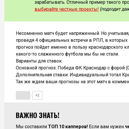
зарабатывать. Отличный пример такого пр
выбирайте честные проекты!
(подходит да
Несомненно матч будет напряженный. Но учитывая,
проведя 4 официальных встречи в РПЛ, в которых
прогноз пойдет именно в пользу краснодарского кл
какого-то слаженного футбола мы бы не стали.
Варианты для ставок:
Основной прогноз: Победа ФК Краснодар с форой (0
Дополнительная ставки: Индивидуальный тотал Крас
Так же ждем ваши прогнозы на этот матч в коммен
+2
ВАЖНО ЗНАТЬ!
Мы составили
ТОП 10 капперов!
Если вам нужен
ч