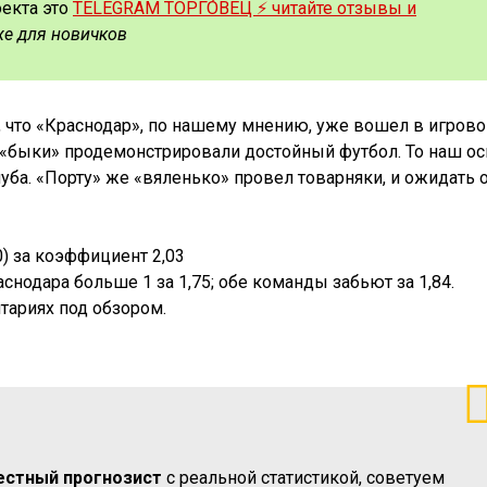
оекта это
TELEGRAM ТОРГО́ВЕЦ ⚡️ читайте отзывы и
же для новичков
 что «Краснодар», по нашему мнению, уже вошел в игровой
 «быки» продемонстрировали достойный футбол. То наш о
уба. «Порту» же «вяленько» провел товарняки, и ожидать о
) за коэффициент 2,03
нодара больше 1 за 1,75; обе команды забьют за 1,84.
тариях под обзором.
естный прогнозист
с реальной статистикой, советуем