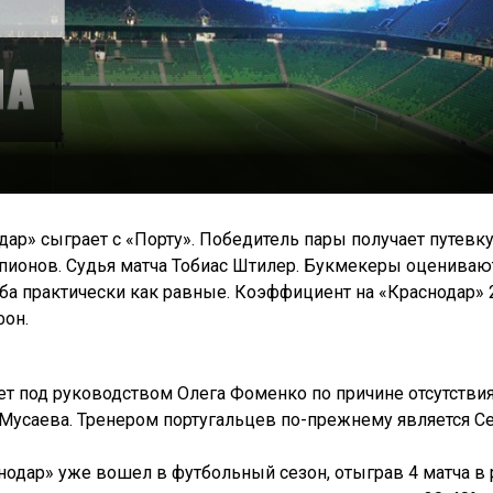
дар» сыграет с «Порту». Победитель пары получает путевку
мпионов. Судья матча Тобиас Штилер. Букмекеры оцениваю
ба практически как равные. Коэффициент на «Краснодар» 2
фон.
ет под руководством Олега Фоменко по причине отсутстви
 Мусаева. Тренером португальцев по-прежнему является С
нодар» уже вошел в футбольный сезон, отыграв 4 матча в