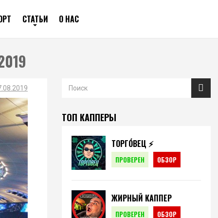
ОРТ
СТАТЬИ
О НАС
2019
7.08.2019
ТОП КАППЕРЫ
ТОРГО́ВЕЦ ⚡️
ПРОВЕРЕН
ОБЗОР
ЖИРНЫЙ КАППЕР
ПРОВЕРЕН
ОБЗОР