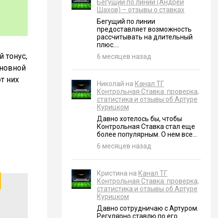
Бегущий по линии (Андрей
Шахов) – отзывы о ставках
Бегущий по линии
предоставляет возможность
рассчитывать на длительный
плюс....
 тонус,
6 месяцев назад
сновной
т них
Николай на
Канал ТГ
Контрольная Ставка: проверка,
статистика и отзывы об Артуре
Курицком
Давно хотелось бы, чтобы
Контрольная Ставка стал еще
более популярным. О нем все...
6 месяцев назад
Кристина на
Канал ТГ
Контрольная Ставка: проверка,
статистика и отзывы об Артуре
Курицком
Давно сотрудничаю с Артуром.
Регулярно ставлю по его