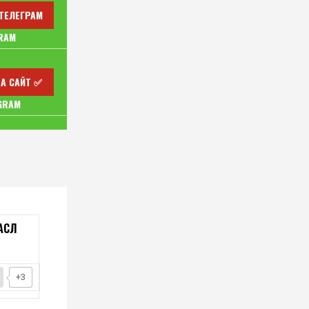
 ТЕЛЕГРАМ
А САЙТ ✅
АСЛ
+3