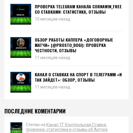
ПРОВЕРКА TELEGRAM КАНАЛА CORNAWIN_FREE
СО СТАВКАМИ: СТАТИСТИКА, ОТЗЫВЫ
10 месяцев назад
ОБЗОР РАБОТЫ КАППЕРА «ДОГОВОРНЫЕ
МАТЧИ» (@PROSTO_DOGI): ПРОВЕРКА
ЧЕСТНОСТИ, ОТЗЫВЫ
11 месяцев назад
КАНАЛ О СТАВКАХ НА СПОРТ В ТЕЛЕГРАММ «И
ТАК ЗАЙДЕТ»: ОБЗОР, ОТЗЫВЫ
11 месяцев назад
ПОСЛЕДНИЕ КОМЕНТАРИИ
Степан на
Канал ТГ Контрольная Ставка:
проверка, статистика и отзывы об Артуре