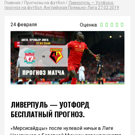
Главная
/
Прогнозы на футбол
/
Ливерпуль — Уотфорд:
прогноз на футбол. Английская Премьер-Лига 27.02.2019
24 февраля
ЛИВЕРПУЛЬ — УОТФОРД
БЕСПЛАТНЫЙ ПРОГНОЗ.
«Мерсисайдцы» после нулевой ничьи в Лиге