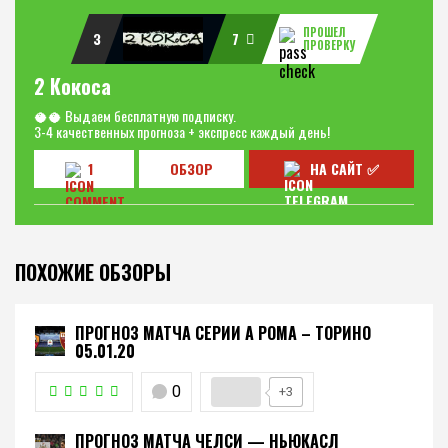
ПРОШЕЛ
3
7
ПРОВЕРКУ
2 Кокоса
🥥🥥 Выдаем бесплатную подписку.
3-4 качественных прогноза + экспресс каждый день!
1
ОБЗОР
НА САЙТ ✅
ПОХОЖИЕ ОБЗОРЫ
ПРОГНОЗ МАТЧА СЕРИИ А РОМА – ТОРИНО
05.01.20
0
+3
ПРОГНОЗ МАТЧА ЧЕЛСИ — НЬЮКАСЛ