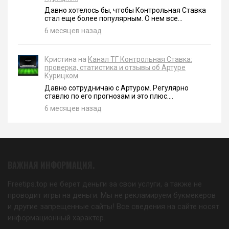
Давно хотелось бы, чтобы Контрольная Ставка
стал еще более популярным. О нем все...
6 месяцев назад
Кристина на
Канал ТГ Контрольная Ставка:
проверка, статистика и отзывы об Артуре
Курицком
Давно сотрудничаю с Артуром. Регулярно
ставлю по его прогнозам и это плюс....
6 месяцев назад
ВАЖНАЯ ИНФОРМАЦИЯ.
Freetips.top не берет деньги за свои услуги, а также не
проводит игры на деньги. Мы не рекламируем букмекеров
и другие запрещенные сайты! Все сведения на сайте носят
информационный характер.