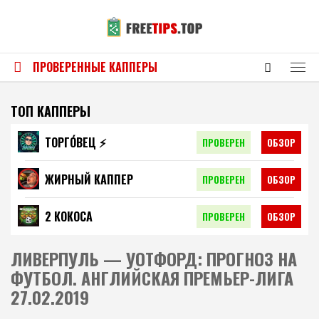
ПРОВЕРЕННЫЕ КАППЕРЫ
ТОП КАППЕРЫ
ТОРГО́ВЕЦ ⚡️
ПРОВЕРЕН
ОБЗОР
ЖИРНЫЙ КАППЕР
ПРОВЕРЕН
ОБЗОР
2 КОКОСА
ПРОВЕРЕН
ОБЗОР
ЛИВЕРПУЛЬ — УОТФОРД: ПРОГНОЗ НА
ФУТБОЛ. АНГЛИЙСКАЯ ПРЕМЬЕР-ЛИГА
27.02.2019