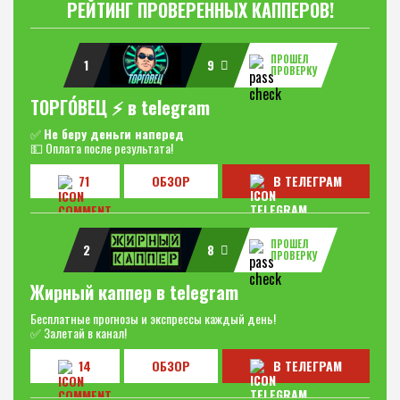
РЕЙТИНГ ПРОВЕРЕННЫХ КАППЕРОВ!
ПРОШЕЛ
1
9
ПРОВЕРКУ
ТОРГО́ВЕЦ ⚡️ в telegram
✅
Не беру деньги наперед
💵 Оплата после результата!
71
ОБЗОР
В ТЕЛЕГРАМ
ПРОШЕЛ
2
8
ПРОВЕРКУ
Жирный каппер в telegram
Бесплатные прогнозы и экспрессы каждый день!
✅ Залетай в канал!
14
ОБЗОР
В ТЕЛЕГРАМ