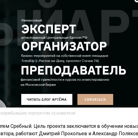
воприбывших портретом основателя
ртем Сребный. Цель проекта заключается в обучении новы
автора, работают Дмитрий Прокопьев и Александр Поляков