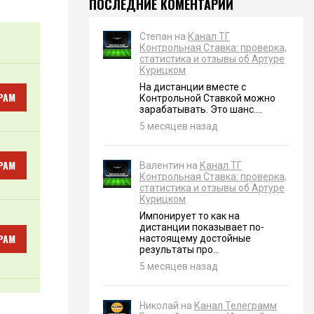
ПОСЛЕДНИЕ КОМЕНТАРИИ
Степан на
Канал ТГ
Контрольная Ставка: проверка,
статистика и отзывы об Артуре
Курицком
На дистанции вместе с
РАМ
Контрольной Ставкой можно
зарабатывать. Это шанс....
5 месяцев назад
РАМ
Валентин на
Канал ТГ
Контрольная Ставка: проверка,
статистика и отзывы об Артуре
Курицком
Импонирует то как на
дистанции показывает по-
РАМ
настоящему достойные
результаты про...
5 месяцев назад
Николай на
Канал Телеграмм