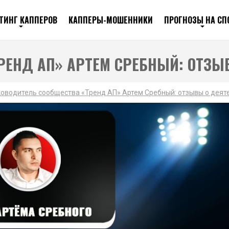
ТИНГ КАППЕРОВ
КАППЕРЫ-МОШЕННИКИ
ПРОГНОЗЫ НА СП
РЕНД АП» АРТЕМ СРЕБНЫЙ: ОТЗЫ
ководитель сообщества «Тренд АП» Артем Сребный: отзывы о деят