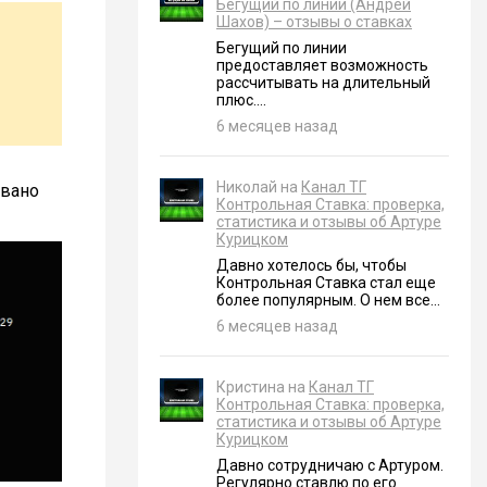
Бегущий по линии (Андрей
Шахов) – отзывы о ставках
Бегущий по линии
предоставляет возможность
рассчитывать на длительный
плюс....
6 месяцев назад
Николай на
Канал ТГ
звано
Контрольная Ставка: проверка,
статистика и отзывы об Артуре
Курицком
Давно хотелось бы, чтобы
Контрольная Ставка стал еще
более популярным. О нем все...
6 месяцев назад
Кристина на
Канал ТГ
Контрольная Ставка: проверка,
статистика и отзывы об Артуре
Курицком
Давно сотрудничаю с Артуром.
Регулярно ставлю по его