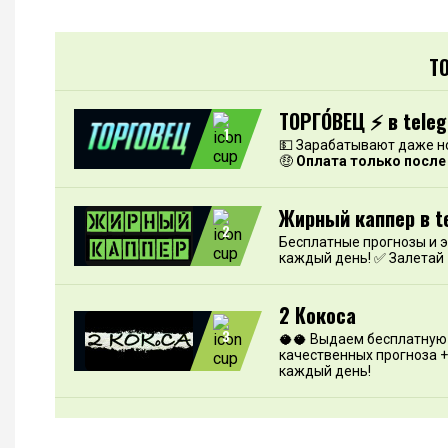
Т
ТОРГО́ВЕЦ ⚡️ в tele
1
💵 Зарабатывают даже н
🤑
Оплата только после
Жирный каппер в t
2
Бесплатные прогнозы и 
каждый день! ✅ Залетай
2 Кокоса
3
🥥🥥 Выдаем бесплатную 
качественных прогноза +
каждый день!