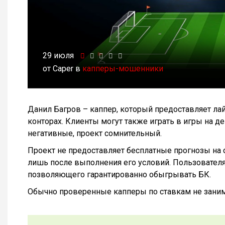
29 июля
от Caper в
капперы-мошенники
Данил Багров – каппер, который предоставляет ла
конторах. Клиенты могут также играть в игры на д
негативные, проект сомнительный.
Проект не предоставляет бесплатные прогнозы на 
лишь после выполнения его условий. Пользователя
позволяющего гарантированно обыгрывать БК.
Обычно проверенные капперы по ставкам не заним