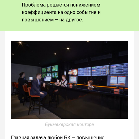
Проблема решается понижением
коэффициента на одно событие и
повышением – на другое.
Букмекерская контора
Главная задача любой БК – повышение