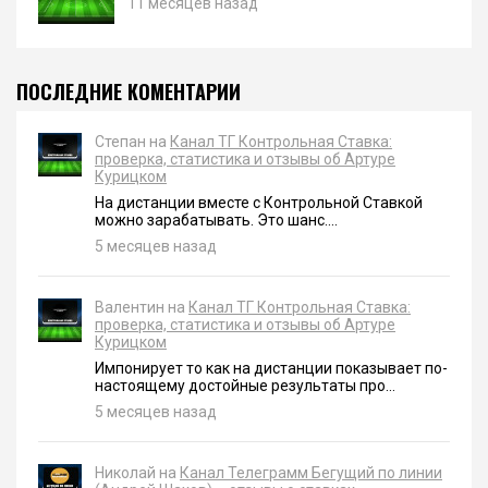
11 месяцев назад
ПОСЛЕДНИЕ КОМЕНТАРИИ
Степан на
Канал ТГ Контрольная Ставка:
проверка, статистика и отзывы об Артуре
Курицком
На дистанции вместе с Контрольной Ставкой
можно зарабатывать. Это шанс....
5 месяцев назад
Валентин на
Канал ТГ Контрольная Ставка:
проверка, статистика и отзывы об Артуре
Курицком
Импонирует то как на дистанции показывает по-
настоящему достойные результаты про...
5 месяцев назад
Николай на
Канал Телеграмм Бегущий по линии