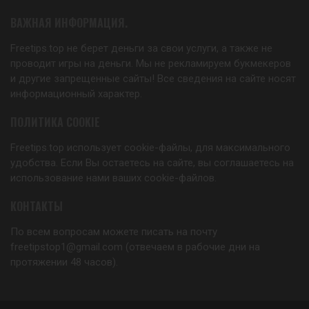
ВАЖНАЯ ИНФОРМАЦИЯ.
Freetips.top не берет деньги за свои услуги, а также не
проводит игры на деньги. Мы не рекламируем букмекеров
и другие запрещенные сайты! Все сведения на сайте носят
информационный характер.
ПОЛИТИКА COOKIE
Freetips.top использует cookie-файлы, для максимального
удобства. Если Вы остаетесь на сайте, вы соглашаетесь на
использование нами ваших cookie-файлов.
КОНТАКТЫ
По всем вопросам можете писать на почту
freetipstop1@gmail.com (отвечаем в рабочие дни на
протяжении 48 часов).