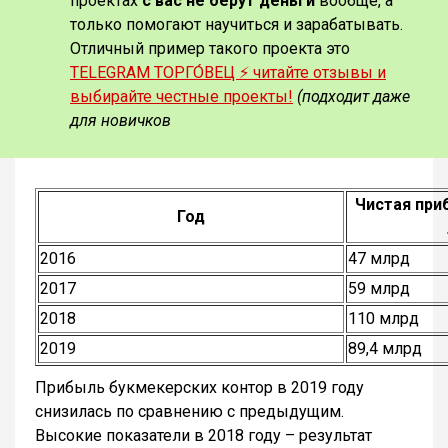
проектах
с вас не берут деньги
вообще, а
только помогают научиться и зарабатывать.
Отличный пример такого проекта это
TELEGRAM ТОРГО́ВЕЦ ⚡️ читайте отзывы и
выбирайте честные проекты!
(подходит даже
для новичков
Чистая при
Год
2016
47 млрд
2017
59 млрд
2018
110 млрд
2019
89,4 млрд
Прибыль букмекерских контор в 2019 году
снизилась по сравнению с предыдущим.
Высокие показатели в 2018 году – результат