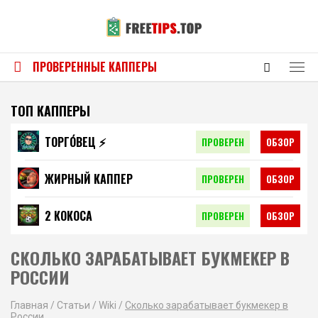
ПРОВЕРЕННЫЕ КАППЕРЫ
ТОП КАППЕРЫ
ТОРГО́ВЕЦ ⚡️
ПРОВЕРЕН
ОБЗОР
ЖИРНЫЙ КАППЕР
ПРОВЕРЕН
ОБЗОР
2 КОКОСА
ПРОВЕРЕН
ОБЗОР
СКОЛЬКО ЗАРАБАТЫВАЕТ БУКМЕКЕР В
РОССИИ
Главная
/
Статьи
/
Wiki
/
Сколько зарабатывает букмекер в
России