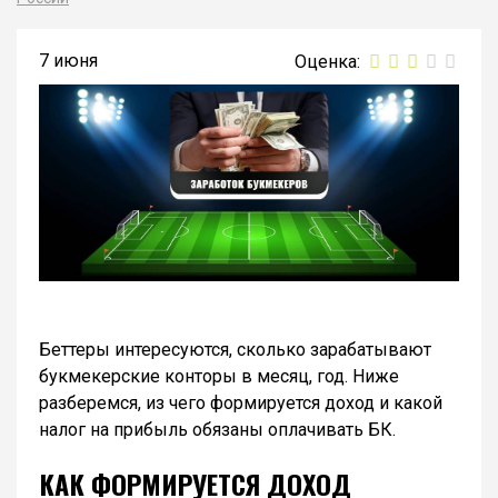
7 июня
Беттеры интересуются, сколько зарабатывают
букмекерские конторы в месяц, год. Ниже
разберемся, из чего формируется доход и какой
налог на прибыль обязаны оплачивать БК.
КАК ФОРМИРУЕТСЯ ДОХОД