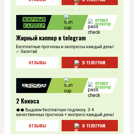
ПРОШЕЛ
2
ПРОВЕРКУ
Жирный каппер в telegram
Бесплатные прогнозы и экспрессы каждый день!
✅ Залетай
ОТЗЫВЫ
В ТЕЛЕГРАМ
ПРОШЕЛ
3
ПРОВЕРКУ
2 Кокоса
🥥🥥 Выдаем бесплатную подписку. 3-4
качественных прогноза + экспресс каждый день!
ОТЗЫВЫ
В ТЕЛЕГРАМ