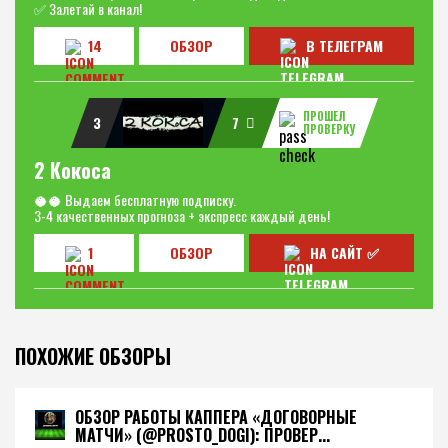
✅ Залетай в канал!
14
ОБЗОР
В ТЕЛЕГРАМ
ПРОШЕЛ
3
7
ПРОВЕРКУ
2 Кокоса
🥥🥥 Выдаем бесплатную подписку.
3-4 качественных прогноза + экспресс каждый день!
1
ОБЗОР
НА САЙТ ✅
ПОХОЖИЕ ОБЗОРЫ
ОБЗОР РАБОТЫ КАППЕРА «ДОГОВОРНЫЕ
МАТЧИ» (@PROSTO_DOGI): ПРОВЕР...