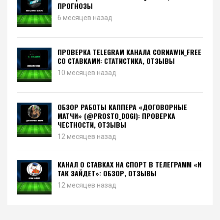
ПРОГНОЗЫ
6 месяцев назад
ПРОВЕРКА TELEGRAM КАНАЛА CORNAWIN_FREE
СО СТАВКАМИ: СТАТИСТИКА, ОТЗЫВЫ
10 месяцев назад
ОБЗОР РАБОТЫ КАППЕРА «ДОГОВОРНЫЕ
МАТЧИ» (@PROSTO_DOGI): ПРОВЕРКА
ЧЕСТНОСТИ, ОТЗЫВЫ
12 месяцев назад
КАНАЛ О СТАВКАХ НА СПОРТ В ТЕЛЕГРАММ «И
ТАК ЗАЙДЕТ»: ОБЗОР, ОТЗЫВЫ
12 месяцев назад