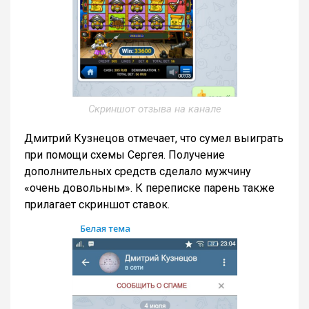
Скриншот отзыва на канале
Дмитрий Кузнецов отмечает, что сумел выиграть
при помощи схемы Сергея. Получение
дополнительных средств сделало мужчину
«очень довольным». К переписке парень также
прилагает скриншот ставок.