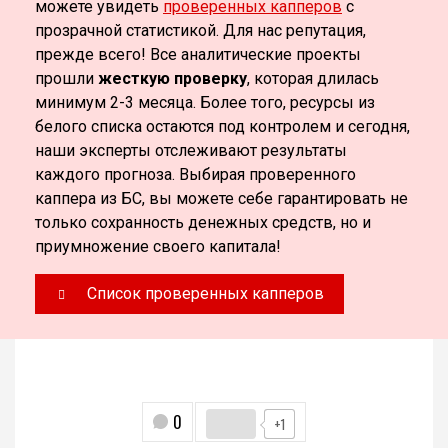
можете увидеть
проверенных капперов
с
прозрачной статистикой. Для нас репутация,
прежде всего! Все аналитические проекты
прошли
жесткую проверку
, которая длилась
минимум 2-3 месяца. Более того, ресурсы из
белого списка остаются под контролем и сегодня,
наши эксперты отслеживают результаты
каждого прогноза. Выбирая проверенного
каппера из БС, вы можете себе гарантировать не
только сохранность денежных средств, но и
приумножение своего капитала!
Список проверенных капперов
0
+1