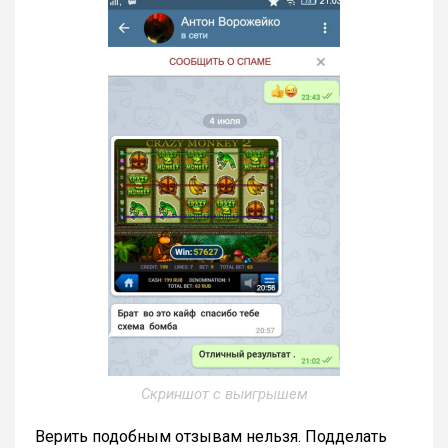
Скриншот с выигрышем
Верить подобным отзывам нельзя. Подделать