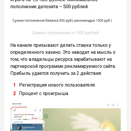
пополнение депозита – 500 рублей.
Сумма пополнения от 500 рублей
На канале призывают делать ставки только у
определенного казино. Это наводит на мысль о
том, что владельцы ресурса зарабатывают на
партнерской программе рекламируемого сайта.
Прибыль удается получить за 2 действия:
Регистрация нового пользователя.
Процент с проигрыша.