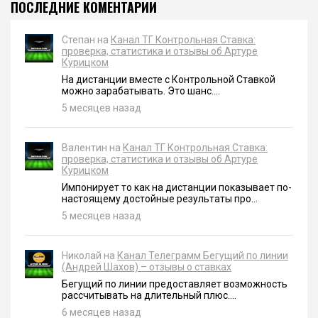
ПОСЛЕДНИЕ КОМЕНТАРИИ
Степан на
Канал ТГ Контрольная Ставка:
проверка, статистика и отзывы об Артуре
Курицком
На дистанции вместе с Контрольной Ставкой
можно зарабатывать. Это шанс....
5 месяцев назад
Валентин на
Канал ТГ Контрольная Ставка:
проверка, статистика и отзывы об Артуре
Курицком
Импонирует то как на дистанции показывает по-
настоящему достойные результаты про...
5 месяцев назад
Николай на
Канал Телеграмм Бегущий по линии
(Андрей Шахов) – отзывы о ставках
Бегущий по линии предоставляет возможность
рассчитывать на длительный плюс....
6 месяцев назад