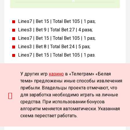
Lines7 | Bet 15 | Total Bet 105 | 1 раз;
Lines3 | Bet 9 | Total Bet 27 | 4 раза;
Lines7 | Bet 15 | Total Bet 105 | 1 раз;
Lines3 | Bet 8 | Total Bet 24 | 5 раз;
Lines7 | Bet 15 | Total Bet 105 | 1 раз.
У других игр
казино
в «Телеграм» «Белая
тема» предложены иные способы извлечения
прибыли. Владельцы проекта отмечают, что
для заработка необходимо играть на личные
средства. При использовании бонусов
алгоритм меняется автоматически. Указанная
схема перестает работать.