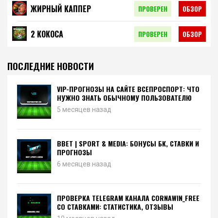
ЖИРНЫЙ КАППЕР
ПРОВЕРЕН
ОБЗОР
2 КОКОСА
ПРОВЕРЕН
ОБЗОР
ПОСЛЕДНИЕ НОВОСТИ
VIP-ПРОГНОЗЫ НА САЙТЕ ВСЕПРОСПОРТ: ЧТО
НУЖНО ЗНАТЬ ОБЫЧНОМУ ПОЛЬЗОВАТЕЛЮ
5 месяцев назад
BBET | SPORT & MEDIA: БОНУСЫ БК, СТАВКИ И
ПРОГНОЗЫ
6 месяцев назад
ПРОВЕРКА TELEGRAM КАНАЛА CORNAWIN_FREE
СО СТАВКАМИ: СТАТИСТИКА, ОТЗЫВЫ