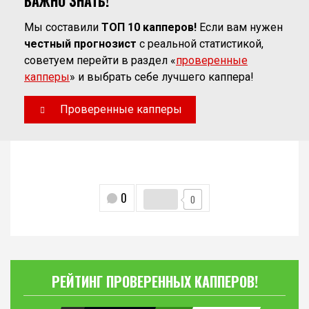
ВАЖНО ЗНАТЬ!
Мы составили
ТОП 10 капперов!
Если вам нужен
честный прогнозист
с реальной статистикой,
советуем перейти в раздел «
проверенные
капперы
» и выбрать себе лучшего каппера!
Проверенные капперы
0
0
РЕЙТИНГ ПРОВЕРЕННЫХ КАППЕРОВ!