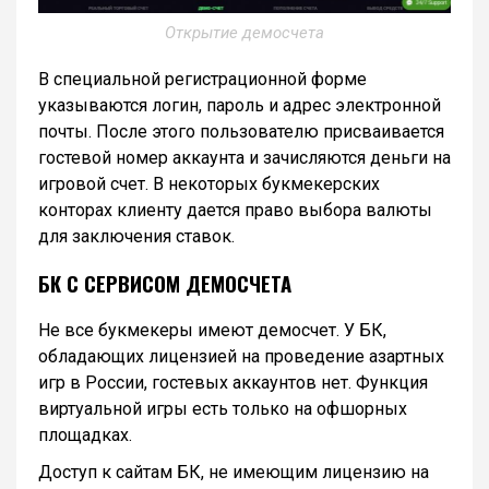
Открытие демосчета
В специальной регистрационной форме
указываются логин, пароль и адрес электронной
почты. После этого пользователю присваивается
гостевой номер аккаунта и зачисляются деньги на
игровой счет. В некоторых букмекерских
конторах клиенту дается право выбора валюты
для заключения ставок.
БК С СЕРВИСОМ ДЕМОСЧЕТА
Не все букмекеры имеют демосчет. У БК,
обладающих лицензией на проведение азартных
игр в России, гостевых аккаунтов нет. Функция
виртуальной игры есть только на офшорных
площадках.
Доступ к сайтам БК, не имеющим лицензию на