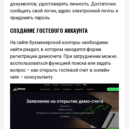
документов, удостоверять личность. Достаточно
сообщить свой логин, адрес электронной почты и
придумать пароль.
СОЗДАНИЕ ГОСТЕВОГО АККАУНТА
На сайте букмекерской конторы необходимо
найти раздел, в котором находится форма
регистрации демосчета. При затруднении можно
воспользоваться функцией поиска или задать
вопрос – как открыть гостевой счет в онлайн-
чате – консультанту.