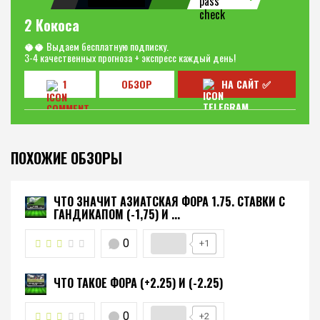
2 Кокоса
🥥🥥 Выдаем бесплатную подписку.
3-4 качественных прогноза + экспресс каждый день!
1
ОБЗОР
НА САЙТ ✅
ПОХОЖИЕ ОБЗОРЫ
ЧТО ЗНАЧИТ АЗИАТСКАЯ ФОРА 1.75. СТАВКИ С
ГАНДИКАПОМ (-1,75) И ...
0
+1
ЧТО ТАКОЕ ФОРА (+2.25) И (-2.25)
0
+2