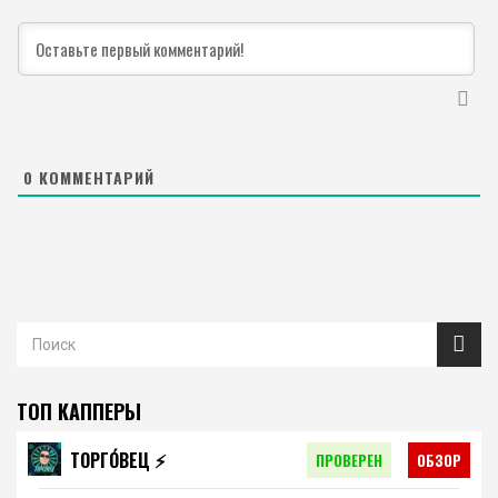
0
КОММЕНТАРИЙ
ТОП КАППЕРЫ
ТОРГО́ВЕЦ ⚡️
ПРОВЕРЕН
ОБЗОР