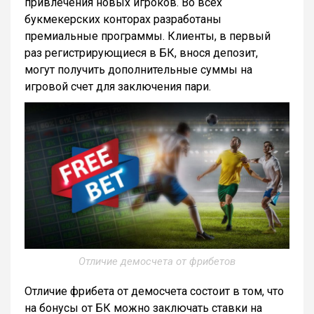
привлечения новых игроков. Во всех
букмекерских конторах разработаны
премиальные программы. Клиенты, в первый
раз регистрирующиеся в БК, внося депозит,
могут получить дополнительные суммы на
игровой счет для заключения пари.
Отличие демосчета от фрибетов
Отличие фрибета от демосчета состоит в том, что
на бонусы от БК можно заключать ставки на