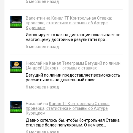
5 месяцев назад
Валентин на
Канал ТГ Контрольная Ставка:
проверка, статистика и отзывы об Артуре
Курицком
Импонирует то как на дистанции показывает по-
настоящему достойные результаты про...
5 месяцев назад
Николай на
Канал Телеграмм Бегущий по линии
(Андрей Шахов) – отзывы о ставках
Бегущий по линии предоставляет возможность
рассчитывать на длительный плюс....
6 месяцев назад
Николай на
Канал ТГ Контрольная Ставка:
проверка, статистика и отзывы об Артуре
Курицком
Давно хотелось бы, чтобы Контрольная Ставка
стал еще более популярным. О нем все...
6 месяцев назад