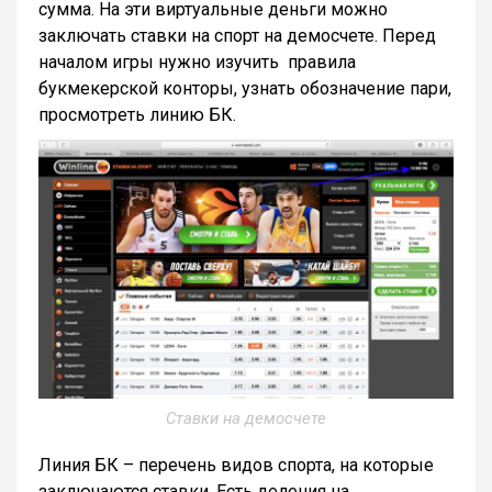
сумма. На эти виртуальные деньги можно
заключать ставки на спорт на демосчете. Перед
началом игры нужно изучить правила
букмекерской конторы, узнать обозначение пари,
просмотреть линию БК.
Ставки на демосчете
Линия БК – перечень видов спорта, на которые
заключаются ставки. Есть деления на