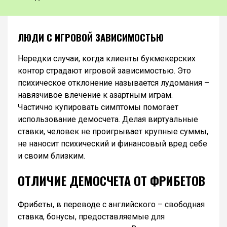
ЛЮДИ С ИГРОВОЙ ЗАВИСИМОСТЬЮ
Нередки случаи, когда клиенты букмекерских
контор страдают игровой зависимостью. Это
психическое отклонение называется лудомания –
навязчивое влечение к азартным играм.
Частично купировать симптомы помогает
использование демосчета. Делая виртуальные
ставки, человек не проигрывает крупные суммы,
не наносит психический и финансовый вред себе
и своим близким.
ОТЛИЧИЕ ДЕМОСЧЕТА ОТ ФРИБЕТОВ
Фрибеты, в переводе с английского – свободная
ставка, бонусы, предоставляемые для