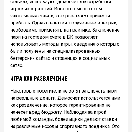
ставках, используют демосчет для отработки
игровых стратегий. Известно много схем
заключения ставок, которые могут принести
прибыль. Однако навыки, полученные в теории,
необходимо применять на практике. Заключение
пари на гостевом счете в БК позволяет
использовать методы игры, сведения о которых
были получены на специализированных
беттерских сайтах и страницах в социальных
сетях.
ИГРА КАК РАЗВЛЕЧЕНИЕ
Некоторые посетители не хотят заключать пари
на реальные деньги. Демосчет используется ими
как развлечение, которое гарантированно не
нанесет вред бюджету. Наблюдая за игрой
любимой команды, болельщики делают ставки
на различные исходы спортивного поединка. Это