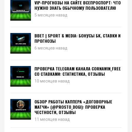
VIP-ПРОГНОЗЫ НА САЙТЕ ВСЕПРОСПОРТ: ЧТО
НУЖНО ЗНАТЬ ОБЫЧНОМУ ПОЛЬЗОВАТЕЛЮ
5 месяцев назад
BBET | SPORT & MEDIA: БОНУСЫ БК, СТАВКИ И
ПРОГНОЗЫ
6 месяцев назад
ПРОВЕРКА TELEGRAM КАНАЛА CORNAWIN_FREE
СО СТАВКАМИ: СТАТИСТИКА, ОТЗЫВЫ
10 месяцев назад
ОБЗОР РАБОТЫ КАППЕРА «ДОГОВОРНЫЕ
МАТЧИ» (@PROSTO_DOGI): ПРОВЕРКА
ЧЕСТНОСТИ, ОТЗЫВЫ
11 месяцев назад