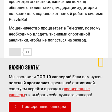
просмотра статистики, написания команд
общения с «клиентами», модерации аудитории
пользователь подключает новый робот к системе
PuzzleBot.
Мошенничество процветает в Telegram, поэтому
необходимо владеть знаниями спортивной
аналитики, чтобы не попасться на развод.
+1
ВАЖНО ЗНАТЬ!
Мы составили
ТОП 10 капперов!
Если вам нужен
честный прогнозист
с реальной статистикой,
советуем перейти в раздел «
проверенные
капперы
» и выбрать себе лучшего каппера!
Проверенные капперы