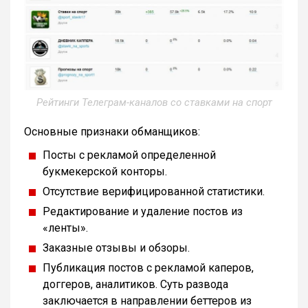
Рейтинги Телеграм-каналов со ставками на спорт
Основные признаки обманщиков:
Посты с рекламой определенной
букмекерской конторы.
Отсутствие верифицированной статистики.
Редактирование и удаление постов из
«ленты».
Заказные отзывы и обзоры.
Публикация постов с рекламой каперов,
доггеров, аналитиков. Суть развода
заключается в направлении беттеров из