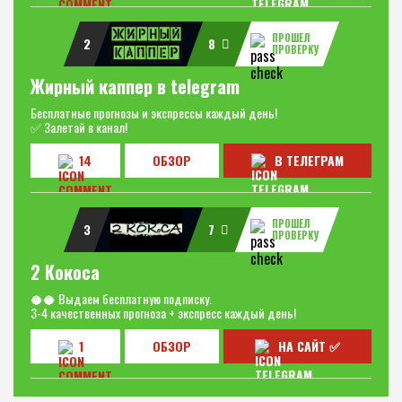
ПРОШЕЛ
2
8
ПРОВЕРКУ
Жирный каппер в telegram
Бесплатные прогнозы и экспрессы каждый день!
✅ Залетай в канал!
14
ОБЗОР
В ТЕЛЕГРАМ
ПРОШЕЛ
3
7
ПРОВЕРКУ
2 Кокоса
🥥🥥 Выдаем бесплатную подписку.
3-4 качественных прогноза + экспресс каждый день!
1
ОБЗОР
НА САЙТ ✅