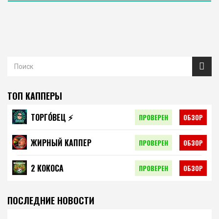
ТОП КАППЕРЫ
ТОРГО́ВЕЦ ⚡️
ПРОВЕРЕН
ОБЗОР
ЖИРНЫЙ КАППЕР
ПРОВЕРЕН
ОБЗОР
2 КОКОСА
ПРОВЕРЕН
ОБЗОР
ПОСЛЕДНИЕ НОВОСТИ