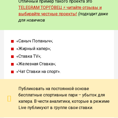
Отличный пример такого проекта это
TELEGRAM ТОРГО́ВЕЦ ⚡️ читайте отзывы и
выбирайте честные проекты!
(подходит даже
для новичков
«Саныч Попаныч»;
«Жирный капер»;
«Ставка TV»;
«Железная Ставка»;
«Чат Ставки на спорт».
Публиковать на постоянной основе
бесплатные спортивные пари – убыток для
капера. В чести аналитики, которые в режиме
Live публикуют в группе свои ставки.