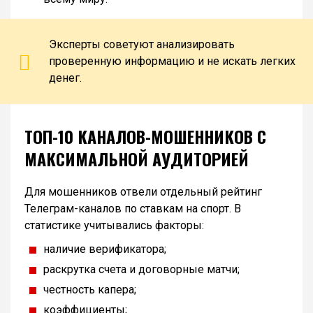
Эксперты советуют анализировать
проверенную информацию и не искать легких
денег.
ТОП-10 КАНАЛОВ-МОШЕННИКОВ С
МАКСИМАЛЬНОЙ АУДИТОРИЕЙ
Для мошенников отвели отдельный рейтинг
Телеграм-каналов по ставкам на спорт. В
статистике учитывались факторы:
наличие верификатора;
раскрутка счета и договорные матчи;
честность капера;
коэффициенты;