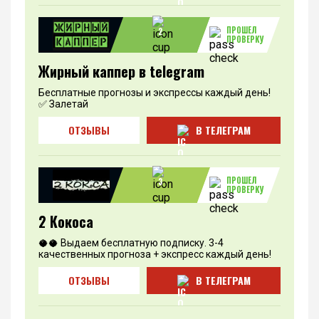
ПРОШЕЛ
2
ПРОВЕРКУ
Жирный каппер в telegram
Бесплатные прогнозы и экспрессы каждый день!
✅ Залетай
ОТЗЫВЫ
В ТЕЛЕГРАМ
ПРОШЕЛ
3
ПРОВЕРКУ
2 Кокоса
🥥🥥 Выдаем бесплатную подписку. 3-4
качественных прогноза + экспресс каждый день!
ОТЗЫВЫ
В ТЕЛЕГРАМ