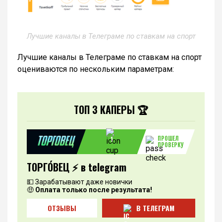
Лучшие каналы в Телеграме по ставкам на спорт
Лучшие каналы в Телеграме по ставкам на спорт
оцениваются по нескольким параметрам:
ТОП 3 КАПЕРЫ 🏆
ПРОШЕЛ
1
ПРОВЕРКУ
ТОРГО́ВЕЦ ⚡️ в telegram
💵 Зарабатывают даже новички
🤑
Оплата только после результата!
ОТЗЫВЫ
В ТЕЛЕГРАМ