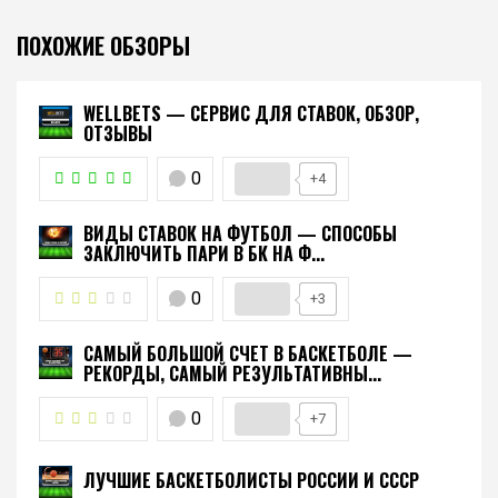
ПОХОЖИЕ ОБЗОРЫ
WELLBETS — СЕРВИС ДЛЯ СТАВОК, ОБЗОР,
ОТЗЫВЫ
0
+4
ВИДЫ СТАВОК НА ФУТБОЛ — СПОСОБЫ
ЗАКЛЮЧИТЬ ПАРИ В БК НА Ф...
0
+3
САМЫЙ БОЛЬШОЙ СЧЕТ В БАСКЕТБОЛЕ —
РЕКОРДЫ, САМЫЙ РЕЗУЛЬТАТИВНЫ...
0
+7
ЛУЧШИЕ БАСКЕТБОЛИСТЫ РОССИИ И СССР