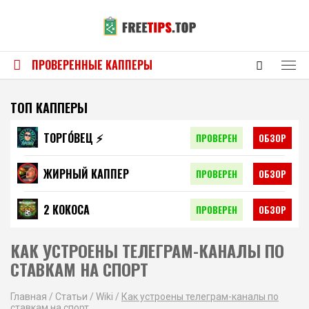
ПРОВЕРЕННЫЕ КАППЕРЫ
ТОП КАППЕРЫ
ТОРГО́ВЕЦ ⚡️
ПРОВЕРЕН
ОБЗОР
ЖИРНЫЙ КАППЕР
ПРОВЕРЕН
ОБЗОР
2 КОКОСА
ПРОВЕРЕН
ОБЗОР
КАК УСТРОЕНЫ ТЕЛЕГРАМ-КАНАЛЫ ПО
СТАВКАМ НА СПОРТ
Главная
/
Статьи
/
Wiki
/
Как устроены телеграм-каналы по
ставкам на спорт