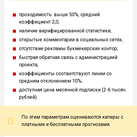
проходимость: выше 50%, средний
коэффициент 2,0;
наличие верифицированной статистики;
открытые комментарии в социальных сетях;
отсутствие рекламы букмекерских контор;
быстрая обратная связь с администрацией
проекта;
коэффициенты соответствуют линии со
средним отклонением 10%;
доступная цена месячной подписки (2-6 тысяч
рублей).
По этим параметрам оцениваются каперы с
платными и бесплатными прогнозами.