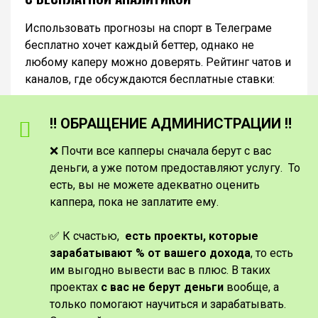
Использовать прогнозы на спорт в Телеграме
бесплатно хочет каждый беттер, однако не
любому каперу можно доверять. Рейтинг чатов и
каналов, где обсуждаются бесплатные ставки:
‼️ ОБРАЩЕНИЕ АДМИНИСТРАЦИИ ‼️
❌ Почти все капперы сначала берут с вас
деньги, а уже потом предоставляют услугу. То
есть, вы не можете адекватно оценить
каппера, пока не заплатите ему.
✅ К счастью,
есть проекты, которые
зарабатывают % от вашего дохода
, то есть
им выгодно вывести вас в плюс. В таких
проектах
с вас не берут деньги
вообще, а
только помогают научиться и зарабатывать.