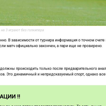
 на 3 играют без голкипера
нно. В зависимости от турнира информация о точном счете
если матч официально закончен, а пари еще не проверено.
должны происходить только после предварительного анал
ков. Это динамичный и непредсказуемый спорт, однако все
ЦИИ ‼️