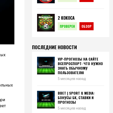
2 КОКОСА
ПРОВЕРЕН
ОБЗОР
ПОСЛЕДНИЕ НОВОСТИ
ных
VIP-ПРОГНОЗЫ НА САЙТЕ
ВСЕПРОСПОРТ: ЧТО НУЖНО
ЗНАТЬ ОБЫЧНОМУ
ПОЛЬЗОВАТЕЛЮ
5 месяцев назад
больных
BBET | SPORT & MEDIA:
БОНУСЫ БК, СТАВКИ И
ари
ПРОГНОЗЫ
еет
5 месяцев назад