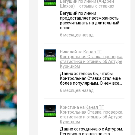
Бегущий по линии (Андрей
Шахов) – отзывы о ставках
Бегущий по линии
предоставляет возможность
рассчитывать на длительный
плюс....
6 месяцев назад
Николай на
Канал ТГ
Контрольная Ставка: проверка,
статистика и отзывы об Артуре
Курицком
Давно хотелось бы, чтобы
Контрольная Ставка стал еще
более популярным. О нем все...
6 месяцев назад
Кристина на
Канал ТГ
Контрольная Ставка: проверка,
статистика и отзывы об Артуре
Курицком
Давно сотрудничаю с Артуром.
Регулярно ставлю по его