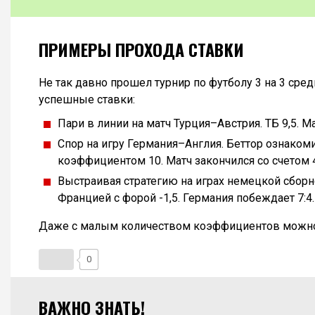
ПРИМЕРЫ ПРОХОДА СТАВКИ
Не так давно прошел турнир по футболу 3 на 3 сре
успешные ставки:
Пари в линии на матч Турция–Австрия. ТБ 9,5. М
Спор на игру Германия–Англия. Беттор ознакоми
коэффициентом 10. Матч закончился со счетом
Выстраивая стратегию на играх немецкой сборн
Францией с форой -1,5. Германия побеждает 7:
Даже с малым количеством коэффициентов можно 
0
ВАЖНО ЗНАТЬ!