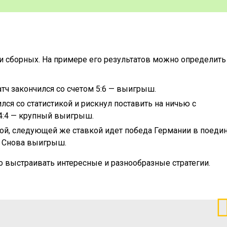
ди сборных. На примере его результатов можно определить
атч закончился со счетом 5:6 — выигрыш.
лся со статистикой и рискнул поставить на ничью с
 4:4 — крупный выигрыш.
ой, следующей же ставкой идет победа Германии в поедин
4. Снова выигрыш.
выстраивать интересные и разнообразные стратегии.