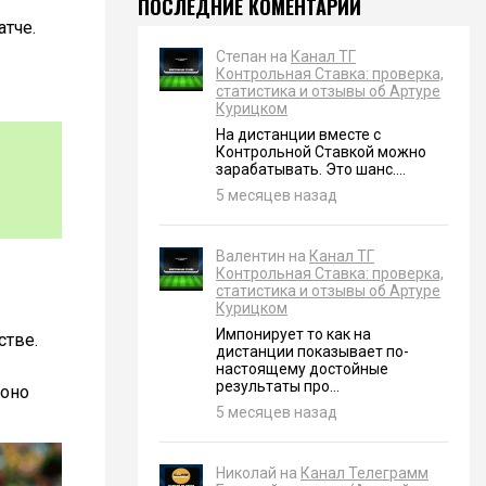
ПОСЛЕДНИЕ КОМЕНТАРИИ
атче.
Степан на
Канал ТГ
Контрольная Ставка: проверка,
статистика и отзывы об Артуре
Курицком
На дистанции вместе с
Контрольной Ставкой можно
зарабатывать. Это шанс....
5 месяцев назад
Валентин на
Канал ТГ
Контрольная Ставка: проверка,
статистика и отзывы об Артуре
Курицком
Импонирует то как на
стве.
дистанции показывает по-
настоящему достойные
результаты про...
 оно
5 месяцев назад
Николай на
Канал Телеграмм