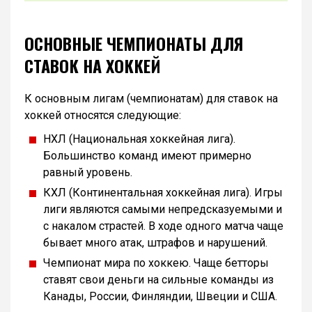
ОСНОВНЫЕ ЧЕМПИОНАТЫ ДЛЯ
СТАВОК НА ХОККЕЙ
К основным лигам (чемпионатам) для ставок на
хоккей относятся следующие:
НХЛ (Национальная хоккейная лига).
Большинство команд имеют примерно
равный уровень.
КХЛ (Континентальная хоккейная лига). Игры
лиги являются самыми непредсказуемыми и
с накалом страстей. В ходе одного матча чаще
бывает много атак, штрафов и нарушений.
Чемпионат мира по хоккею. Чаще бетторы
ставят свои деньги на сильные команды из
Канады, России, Финляндии, Швеции и США.