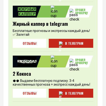
ПРОШЕЛ
2
ПРОВЕРКУ
Жирный каппер в telegram
Бесплатные прогнозы и экспрессы каждый день!
✅ Залетай
ОТЗЫВЫ
В ТЕЛЕГРАМ
ПРОШЕЛ
3
ПРОВЕРКУ
2 Кокоса
🥥🥥 Выдаем бесплатную подписку. 3-4
качественных прогноза + экспресс каждый день!
ОТЗЫВЫ
В ТЕЛЕГРАМ