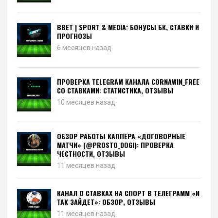
BBET | SPORT & MEDIA: БОНУСЫ БК, СТАВКИ И
ПРОГНОЗЫ
6 месяцев назад
ПРОВЕРКА TELEGRAM КАНАЛА CORNAWIN_FREE
СО СТАВКАМИ: СТАТИСТИКА, ОТЗЫВЫ
10 месяцев назад
ОБЗОР РАБОТЫ КАППЕРА «ДОГОВОРНЫЕ
МАТЧИ» (@PROSTO_DOGI): ПРОВЕРКА
ЧЕСТНОСТИ, ОТЗЫВЫ
11 месяцев назад
КАНАЛ О СТАВКАХ НА СПОРТ В ТЕЛЕГРАММ «И
ТАК ЗАЙДЕТ»: ОБЗОР, ОТЗЫВЫ
11 месяцев назад