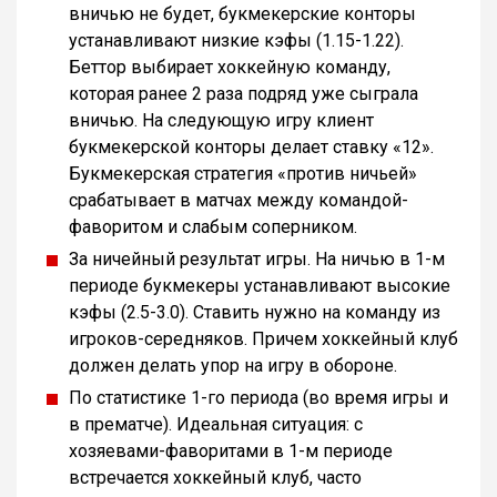
вничью не будет, букмекерские конторы
устанавливают низкие кэфы (1.15-1.22).
Беттор выбирает хоккейную команду,
которая ранее 2 раза подряд уже сыграла
вничью. На следующую игру клиент
букмекерской конторы делает ставку «12».
Букмекерская стратегия «против ничьей»
срабатывает в матчах между командой-
фаворитом и слабым соперником.
За ничейный результат игры. На ничью в 1-м
периоде букмекеры устанавливают высокие
кэфы (2.5-3.0). Ставить нужно на команду из
игроков-середняков. Причем хоккейный клуб
должен делать упор на игру в обороне.
По статистике 1-го периода (во время игры и
в прематче). Идеальная ситуация: с
хозяевами-фаворитами в 1-м периоде
встречается хоккейный клуб, часто