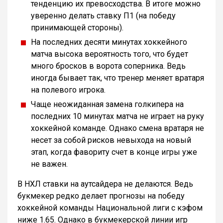
тенденцию их превосходства. В итоге можно
уверенно делать ставку П1 (на победу
принимающей стороны).
На последних десяти минутах хоккейного
матча высока вероятность того, что будет
много бросков в ворота соперника. Ведь
иногда бывает так, что тренер меняет вратаря
на полевого игрока.
Чаще неожиданная замена голкипера на
последних 10 минутах матча не играет на руку
хоккейной команде. Однако смена вратаря не
несет за собой рисков невыхода на новый
этап, когда фавориту счет в конце игры уже
не важен.
В НХЛ ставки на аутсайдера не делаются. Ведь
букмекер редко делает прогнозы на победу
хоккейной команды Национальной лиги с кэфом
ниже 1.65. Однако в букмекерской линии игр