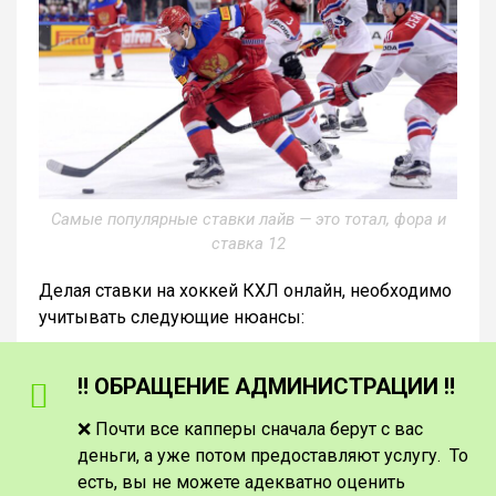
Самые популярные ставки лайв — это тотал, фора и
ставка 12
Делая ставки на хоккей КХЛ онлайн, необходимо
учитывать следующие нюансы:
‼️ ОБРАЩЕНИЕ АДМИНИСТРАЦИИ ‼️
❌ Почти все капперы сначала берут с вас
деньги, а уже потом предоставляют услугу. То
есть, вы не можете адекватно оценить