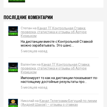
ПОСЛЕДНИЕ КОМЕНТАРИИ
Степан на
Канал ТГ Контрольная Ставка:
проверка, статистика и отзывы об Артуре
Курицком
На дистанции вместе с Контрольной Ставкой
можно зарабатывать. Это шанс....
5 месяцев назад
Валентин на
Канал ТГ Контрольная Ставка:
проверка, статистика и отзывы об Артуре
Курицком
Импонирует то как на дистанции показывает по-
настоящему достойные результаты про...
5 месяцев назад
Николай на
Канал Телеграмм Бегущий по линии
(Андрей Шахов) – отзывы о ставках