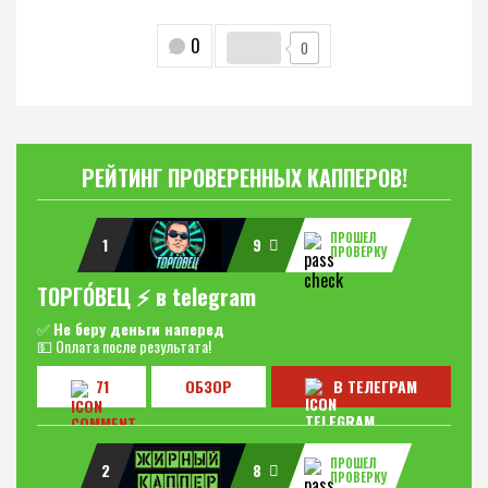
0
0
РЕЙТИНГ ПРОВЕРЕННЫХ КАППЕРОВ!
ПРОШЕЛ
1
9
ПРОВЕРКУ
ТОРГО́ВЕЦ ⚡️ в telegram
✅
Не беру деньги наперед
💵 Оплата после результата!
71
ОБЗОР
В ТЕЛЕГРАМ
ПРОШЕЛ
2
8
ПРОВЕРКУ