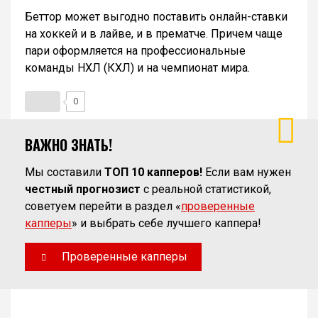
Беттор может выгодно поставить онлайн-ставки
на хоккей и в лайве, и в прематче. Причем чаще
пари оформляется на профессиональные
команды НХЛ (КХЛ) и на чемпионат мира.
0
ВАЖНО ЗНАТЬ!
Мы составили
ТОП 10 капперов!
Если вам нужен
честный прогнозист
с реальной статистикой,
советуем перейти в раздел «
проверенные
капперы
» и выбрать себе лучшего каппера!
Проверенные капперы