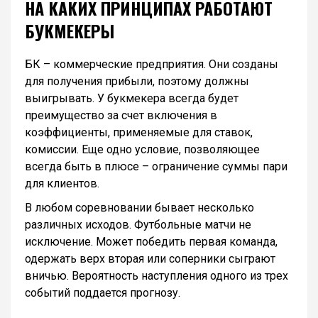
НА КАКИХ ПРИНЦИПАХ РАБОТАЮТ
БУКМЕКЕРЫ
БК – коммерческие предприятия. Они созданы
для получения прибыли, поэтому должны
выигрывать. У букмекера всегда будет
преимущество за счет включения в
коэффициенты, применяемые для ставок,
комиссии. Еще одно условие, позволяющее
всегда быть в плюсе – ограничение суммы пари
для клиентов.
В любом соревновании бывает несколько
различных исходов. Футбольные матчи не
исключение. Может победить первая команда,
одержать верх вторая или соперники сыграют
вничью. Вероятность наступления одного из трех
событий поддается прогнозу.