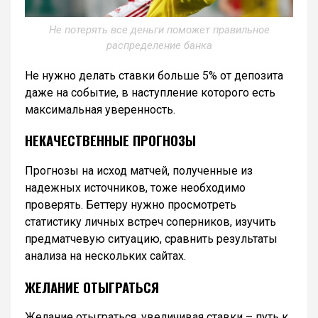
Не потерять все деньги поможет правильное
распределение банка
Не нужно делать ставки больше 5% от депозита
даже на событие, в наступление которого есть
максимальная уверенность.
НЕКАЧЕСТВЕННЫЕ ПРОГНОЗЫ
Прогнозы на исход матчей, полученные из
надежных источников, тоже необходимо
проверять. Беттеру нужно просмотреть
статистику личных встреч соперников, изучить
предматчевую ситуацию, сравнить результаты
анализа на нескольких сайтах.
ЖЕЛАНИЕ ОТЫГРАТЬСЯ
Желание отыграться, увеличивая ставки – путь к