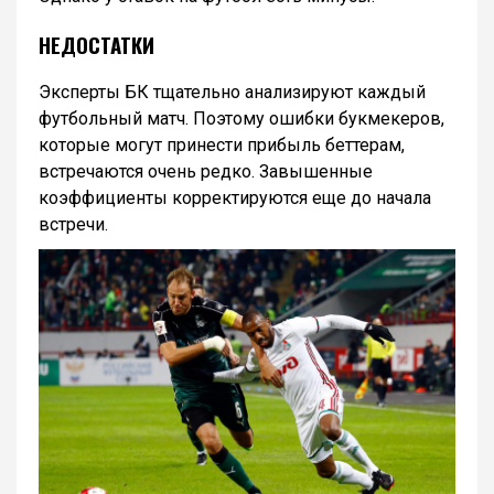
НЕДОСТАТКИ
Эксперты БК тщательно анализируют каждый
футбольный матч. Поэтому ошибки букмекеров,
которые могут принести прибыль беттерам,
встречаются очень редко. Завышенные
коэффициенты корректируются еще до начала
встречи.