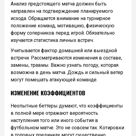
Анализ предстоящего матча должен быть
направлен на подтверждение планируемого
исхода. Обращается внимание на турнирное
положение команд, мотивацию, физическую
форму соперников перед игрой. Обязательно
изучается статистика личных встреч.
Учитывается фактор домашней или выездной
встречи. Рассматриваются изменения в составе,
замены, травмы. Важно узнать погоду, которая
возможна в день матча. Дождь и сильный ветер
могут помешать атакующей команде.
ИЗМЕНЕНИЕ КОЭФФИЦИЕНТОВ
Неопытные беттеры думают, что коэффициенты
в полной мере отражают вероятность
наступления того или иного события в
футбольном матче. Это не совсем так. Котировки
в топовых поединках могут существенно