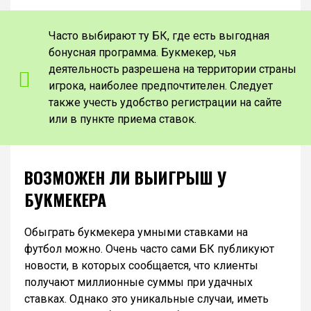
Часто выбирают ту БК, где есть выгодная
бонусная программа. Букмекер, чья
деятельность разрешена на территории страны
игрока, наиболее предпочтителен. Следует
также учесть удобство регистрации на сайте
или в пункте приема ставок.
ВОЗМОЖЕН ЛИ ВЫИГРЫШ У
БУКМЕКЕРА
Обыграть букмекера умными ставками на
футбол можно. Очень часто сами БК публикуют
новости, в которых сообщается, что клиенты
получают миллионные суммы при удачных
ставках. Однако это уникальные случаи, иметь