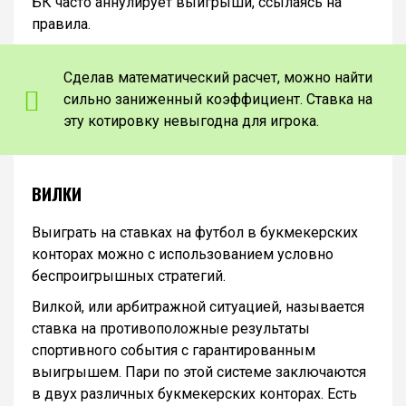
БК часто аннулирует выигрыши, ссылаясь на
правила.
Сделав математический расчет, можно найти
сильно заниженный коэффициент. Ставка на
эту котировку невыгодна для игрока.
ВИЛКИ
Выиграть на ставках на футбол в букмекерских
конторах можно с использованием условно
беспроигрышных стратегий.
Вилкой, или арбитражной ситуацией, называется
ставка на противоположные результаты
спортивного события с гарантированным
выигрышем. Пари по этой системе заключаются
в двух различных букмекерских конторах. Есть