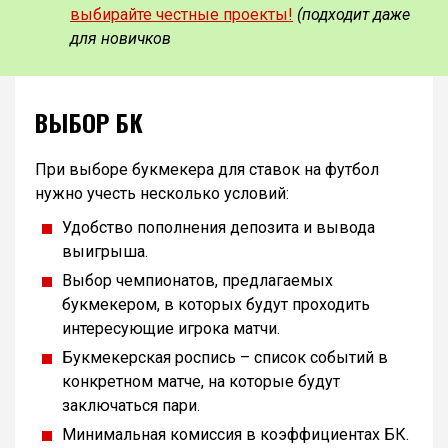
выбирайте честные проекты!
(подходит даже
для новичков
ВЫБОР БК
При выборе букмекера для ставок на футбол
нужно учесть несколько условий:
Удобство пополнения депозита и вывода
выигрыша.
Выбор чемпионатов, предлагаемых
букмекером, в которых будут проходить
интересующие игрока матчи.
Букмекерская роспись – список событий в
конкретном матче, на которые будут
заключаться пари.
Минимальная комиссия в коэффициентах БК.