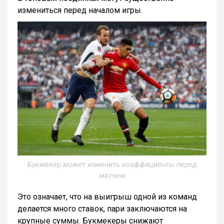
измениться перед началом игры.
Букмекер может изменить коэффициенты перед
матчем
Это означает, что на выигрыш одной из команд
делается много ставок, пари заключаются на
крупные суммы. Букмекеры снижают