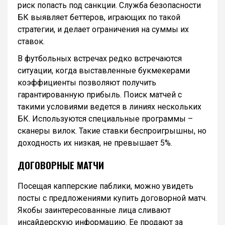
риск попасть под санкции. Служба безопасности
БК выявляет беттеров, играющих по такой
стратегии, и делает ограничения на суммы их
ставок.
В футбольных встречах редко встречаются
ситуации, когда выставленные букмекерами
коэффициенты позволяют получить
гарантированную прибыль. Поиск матчей с
такими условиями ведется в линиях нескольких
БК. Используются специальные программы –
сканеры вилок. Такие ставки беспроигрышны, но
доходность их низкая, не превышает 5%.
ДОГОВОРНЫЕ МАТЧИ
Посещая капперские паблики, можно увидеть
посты с предложениями купить договорной матч.
Якобы заинтересованные лица сливают
инсайдерскую информацию. Ее продают за