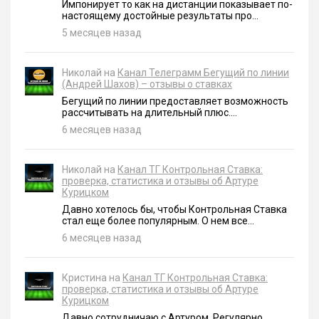
Импонирует то как на дистанции показывает по-
настоящему достойные результаты про...
5 месяцев назад
Николай на
Канал Телеграмм Бегущий по линии
(Андрей Шахов) – отзывы о ставках
Бегущий по линии предоставляет возможность
рассчитывать на длительный плюс....
6 месяцев назад
Николай на
Канал ТГ Контрольная Ставка:
проверка, статистика и отзывы об Артуре
Курицком
Давно хотелось бы, чтобы Контрольная Ставка
стал еще более популярным. О нем все...
6 месяцев назад
Кристина на
Канал ТГ Контрольная Ставка:
проверка, статистика и отзывы об Артуре
Курицком
Давно сотрудничаю с Артуром. Регулярно