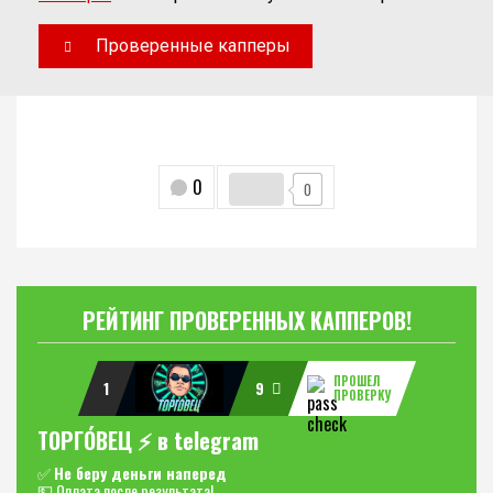
Проверенные капперы
0
0
РЕЙТИНГ ПРОВЕРЕННЫХ КАППЕРОВ!
ПРОШЕЛ
1
9
ПРОВЕРКУ
ТОРГО́ВЕЦ ⚡️ в telegram
✅
Не беру деньги наперед
💵 Оплата после результата!