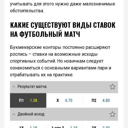
учитывать для этого нужно даже малозначимые
обстоятельства.
КАКИЕ СУЩЕСТВУЮТ ВИДЫ СТАВОК
НА ФУТБОЛЬНЫЙ МАТЧ
Букмекерские конторы постоянно расширяют
роспись – ставки на возможные исходы
спортивных событий. Но новичкам следует
ознакомиться с основными вариантами пари и
отрабатывать их на практике.