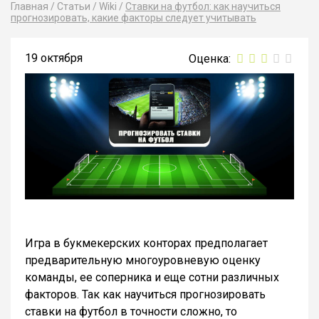
Главная
/
Статьи
/
Wiki
/
Ставки на футбол: как научиться
прогнозировать, какие факторы следует учитывать
19 октября
Игра в букмекерских конторах предполагает
предварительную многоуровневую оценку
команды, ее соперника и еще сотни различных
факторов. Так как научиться прогнозировать
ставки на футбол в точности сложно, то