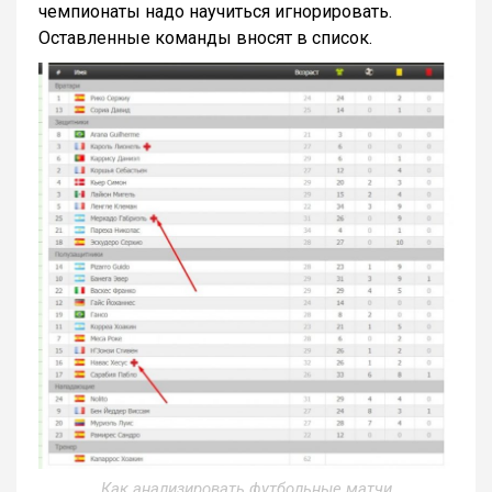
чемпионаты надо научиться игнорировать.
Оставленные команды вносят в список.
Как анализировать футбольные матчи