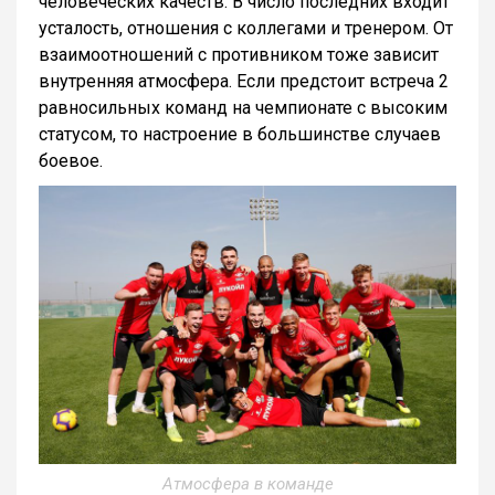
человеческих качеств. В число последних входит
усталость, отношения с коллегами и тренером. От
взаимоотношений с противником тоже зависит
внутренняя атмосфера. Если предстоит встреча 2
равносильных команд на чемпионате с высоким
статусом, то настроение в большинстве случаев
боевое.
Атмосфера в команде