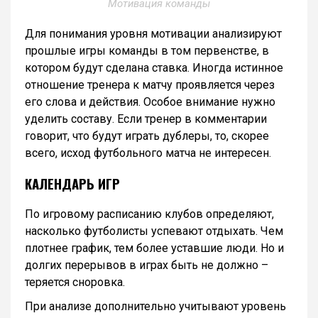
Мотивация команды
Для понимания уровня мотивации анализируют
прошлые игры команды в том первенстве, в
котором будут сделана ставка. Иногда истинное
отношение тренера к матчу проявляется через
его слова и действия. Особое внимание нужно
уделить составу. Если тренер в комментарии
говорит, что будут играть дублеры, то, скорее
всего, исход футбольного матча не интересен.
КАЛЕНДАРЬ ИГР
По игровому расписанию клубов определяют,
насколько футболисты успевают отдыхать. Чем
плотнее график, тем более уставшие люди. Но и
долгих перерывов в играх быть не должно –
теряется сноровка.
При анализе дополнительно учитывают уровень