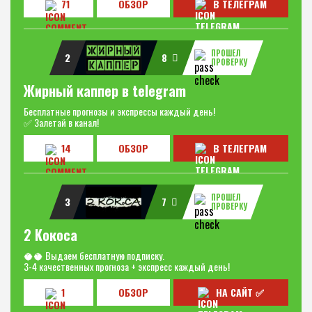
71
ОБЗОР
В ТЕЛЕГРАМ
ПРОШЕЛ
2
8
ПРОВЕРКУ
Жирный каппер в telegram
Бесплатные прогнозы и экспрессы каждый день!
✅ Залетай в канал!
14
ОБЗОР
В ТЕЛЕГРАМ
ПРОШЕЛ
3
7
ПРОВЕРКУ
2 Кокоса
🥥🥥 Выдаем бесплатную подписку.
3-4 качественных прогноза + экспресс каждый день!
1
ОБЗОР
НА САЙТ ✅