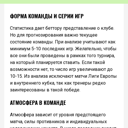
ФОРМА КОМАНДЫ И СЕРИИ ИГР
Статистика дает беттору представление о клубе.
Но для прогнозирования важно текущее
состояние команды. При анализе учитывают как
минимум 5-10 последних игр. Желательно, чтобы
все они были проведены в рамках того турнира,
на который планируется ставить. Если такой
возможности нет, то число игр увеличивают до
10-15. Из анализа исключают матчи Лиги Европы
и внутреннего кубка, так как тренеры редко
заинтересованы в такой победе.
АТМОСФЕРА В КОМАНДЕ
Атмосфера зависит от уровня предстоящего
матча, силы противников и индивидуальных