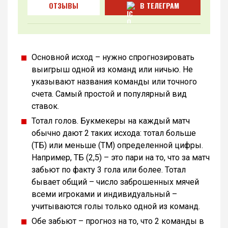
ОТЗЫВЫ
В ТЕЛЕГРАМ
Основной исход – нужно спрогнозировать
выигрыш одной из команд или ничью. Не
указывают названия команды или точного
счета. Самый простой и популярный вид
ставок.
Тотал голов. Букмекеры на каждый матч
обычно дают 2 таких исхода: тотал больше
(ТБ) или меньше (ТМ) определенной цифры.
Например, ТБ (2,5) – это пари на то, что за матч
забьют по факту 3 гола или более. Тотал
бывает общий – число заброшенных мячей
всеми игроками и индивидуальный –
учитываются голы только одной из команд.
Обе забьют – прогноз на то, что 2 команды в