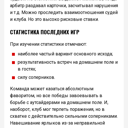
арбитр раздавал карточки, засчитывал нарушения
и т.д. Можно проследить взаимоотношения судей
и клуба. Но это высоко рисковые ставки.
СТАТИСТИКА ПОСЛЕДНИХ ИГР
При изучении статистики отмечают:
наиболее частый вариант основного исхода;
результативность встреч на домашнем поле и
в гостях;
силу соперников.
Команда может казаться абсолютным
фаворитом, но все победы завоевывать в
борьбе с аутсайдерами на домашнем поле. И,
наоборот, клуб мог терпеть поражения, но в
схватке с действительно сильными соперниками.
Навешивание ярлыков из-за неправильной