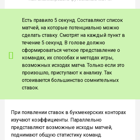
Есть правило 5 секунд. Составляют список
матчей, на которые потенциально можно
сделать ставку. Смотрят на каждый пункт в
течение 5 секунд. В голове должно
сформироваться четкое представление о
командах, их способах и методах игры,
возможных исходах матча. Только если это
произошло, приступают к анализу. Так
отсеивается большинство сомнительных
ставок.
При появлении ставок в букмекерских конторах
изучают коэффициенты. Параллельно
представляют возможные исходы матчей,
поднимают общую статистику команд.