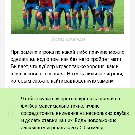
Состав команды
При замене игрока по какой-либо причине можно
сделать вывод о том, как без него пройдет матч.
Бывает, что дублер играет также хорошо, как и
член основного состава. Но есть сильные игроки,
которым сложно найти равноценную замену.
Чтобы научиться прогнозировать ставки на
футбол максимально точно, нужно
сосредоточить внимание на нескольких клубах
и делать ставки на них. Ведь невозможно
запомнить игроков сразу 50 команд.