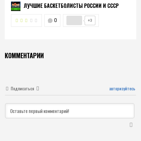
ЛУЧШИЕ БАСКЕТБОЛИСТЫ РОССИИ И СССР
0
+3
КОММЕНТАРИИ
Подписаться
авторизуйтесь