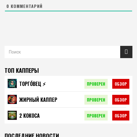
0
КОММЕНТАРИЙ
ТОП КАППЕРЫ
ТОРГО́ВЕЦ ⚡️
ПРОВЕРЕН
ОБЗОР
ЖИРНЫЙ КАППЕР
ПРОВЕРЕН
ОБЗОР
2 КОКОСА
ПРОВЕРЕН
ОБЗОР
ПОСЛЕДНИЕ НОВОСТИ