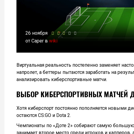
26 ноября
от Caper в
wiki
Виртуальная реальность постепенно заменяет наст
напролет, а беттеры пытаются заработать на резуль
анализировать киберспортивные матчи.
ВЫБОР КИБЕРСПОРТИВНЫХ МАТЧЕЙ 
Хотя киберспорт постоянно пополняется новыми д
остаются CS:GO и Dota 2.
Чемпионаты по «Доте 2» собирают самую большую
занимает второе место среди игроков и капперов, 