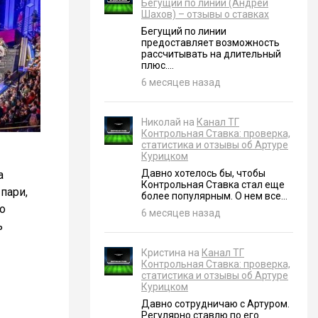
Бегущий по линии (Андрей
Шахов) – отзывы о ставках
Бегущий по линии
предоставляет возможность
рассчитывать на длительный
плюс....
6 месяцев назад
Николай на
Канал ТГ
Контрольная Ставка: проверка,
статистика и отзывы об Артуре
Курицком
Давно хотелось бы, чтобы
а
Контрольная Ставка стал еще
пари,
более популярным. О нем все...
о
6 месяцев назад
ь
Кристина на
Канал ТГ
Контрольная Ставка: проверка,
статистика и отзывы об Артуре
Курицком
Давно сотрудничаю с Артуром.
Регулярно ставлю по его