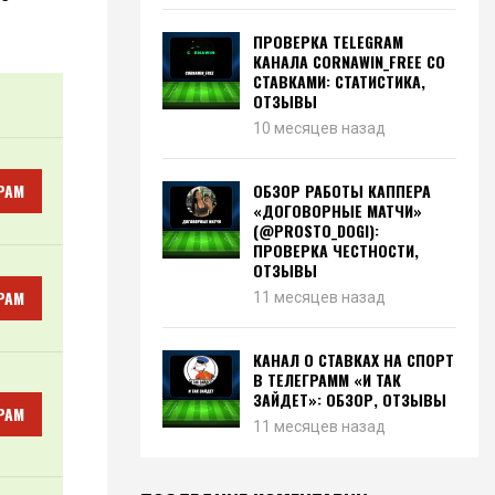
ПРОВЕРКА TELEGRAM
КАНАЛА CORNAWIN_FREE СО
СТАВКАМИ: СТАТИСТИКА,
ОТЗЫВЫ
10 месяцев назад
РАМ
ОБЗОР РАБОТЫ КАППЕРА
«ДОГОВОРНЫЕ МАТЧИ»
(@PROSTO_DOGI):
ПРОВЕРКА ЧЕСТНОСТИ,
ОТЗЫВЫ
РАМ
11 месяцев назад
КАНАЛ О СТАВКАХ НА СПОРТ
В ТЕЛЕГРАММ «И ТАК
ЗАЙДЕТ»: ОБЗОР, ОТЗЫВЫ
РАМ
11 месяцев назад