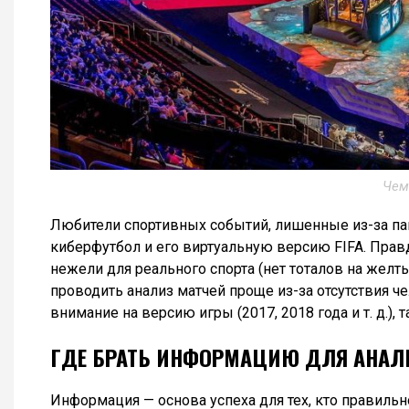
Чем
Любители спортивных событий, лишенные из-за па
киберфутбол и его виртуальную версию FIFA. Прав
нежели для реального спорта (нет тоталов на желты
проводить анализ матчей проще из-за отсутствия 
внимание на версию игры (2017, 2018 года и т. д.)
ГДЕ БРАТЬ ИНФОРМАЦИЮ ДЛЯ АНАЛ
Информация — основа успеха для тех, кто правильн