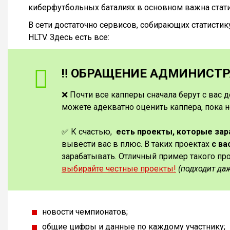
киберфутбольных баталиях в основном важна статис
В сети достаточно сервисов, собирающих статистик
HLTV. Здесь есть все:
‼️ ОБРАЩЕНИЕ АДМИНИСТРА
❌ Почти все капперы сначала берут с вас д
можете адекватно оценить каппера, пока н
✅ К счастью,
есть проекты, которые за
вывести вас в плюс. В таких проектах
с ва
зарабатывать. Отличный пример такого пр
выбирайте честные проекты!
(подходит да
новости чемпионатов;
общие цифры и данные по каждому участнику;