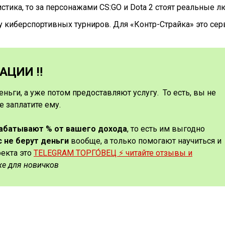
тика, то за персонажами CS:GO и Dota 2 стоят реальные л
у киберспортивных турниров. Для «Контр-Страйка» это сер
ЦИИ ‼️
еньги, а уже потом предоставляют услугу. То есть, вы не
е заплатите ему.
рабатывают % от вашего дохода
, то есть им выгодно
с не берут деньги
вообще, а только помогают научиться и
оекта это
TELEGRAM ТОРГО́ВЕЦ ⚡️ читайте отзывы и
же для новичков