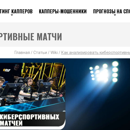
ТИНГ КАППЕРОВ
КАППЕРЫ-МОШЕННИКИ
ПРОГНОЗЫ НА СП
РТИВНЫЕ МАТЧИ
Главная
/
Статьи
/
Wiki
/
Как анализировать киберспортивн