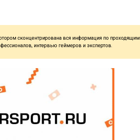
а котором сконцентрирована вся информация по проходящим
фессионалов, интервью геймеров и экспертов.