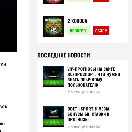
2 КОКОСА
ПРОВЕРЕН
ОБЗОР
ПОСЛЕДНИЕ НОВОСТИ
тки
VIP-ПРОГНОЗЫ НА САЙТЕ
ВСЕПРОСПОРТ: ЧТО НУЖНО
ЗНАТЬ ОБЫЧНОМУ
ПОЛЬЗОВАТЕЛЮ
5 месяцев назад
вок
BBET | SPORT & MEDIA:
БОНУСЫ БК, СТАВКИ И
ПРОГНОЗЫ
йк»
6 месяцев назад
не