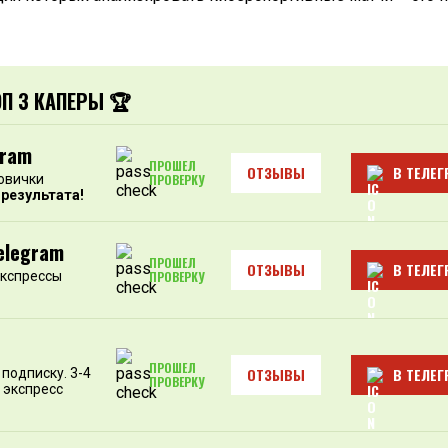
ОП 3 КАПЕРЫ 🏆
gram
ПРОШЕЛ
ОТЗЫВЫ
В ТЕЛЕГ
овички
ПРОВЕРКУ
 результата!
elegram
ПРОШЕЛ
ОТЗЫВЫ
В ТЕЛЕГ
экспрессы
ПРОВЕРКУ
ПРОШЕЛ
ОТЗЫВЫ
В ТЕЛЕГ
подписку. 3-4
ПРОВЕРКУ
 экспресс