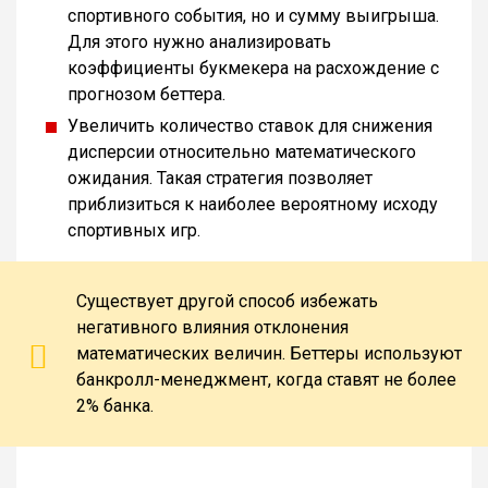
спортивного события, но и сумму выигрыша.
Для этого нужно анализировать
коэффициенты букмекера на расхождение с
прогнозом беттера.
Увеличить количество ставок для снижения
дисперсии относительно математического
ожидания. Такая стратегия позволяет
приблизиться к наиболее вероятному исходу
спортивных игр.
Существует другой способ избежать
негативного влияния отклонения
математических величин. Беттеры используют
банкролл-менеджмент, когда ставят не более
2% банка.