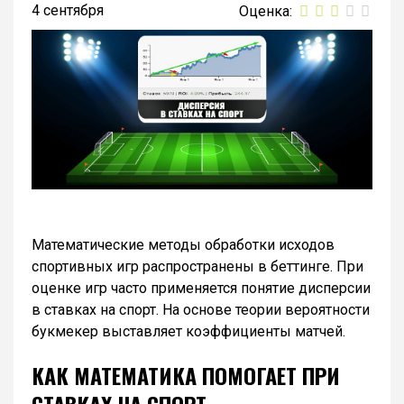
4 сентября
Математические методы обработки исходов
спортивных игр распространены в беттинге. При
оценке игр часто применяется понятие дисперсии
в ставках на спорт. На основе теории вероятности
букмекер выставляет коэффициенты матчей.
КАК МАТЕМАТИКА ПОМОГАЕТ ПРИ