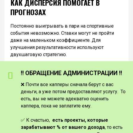
КАК ДИСПЕРСИЯ ПОМОГАЕТ В
ПРОГНОЗАХ
Постоянно выигрывать в пари на спортивные
события невозможно. Ставки могут не пройти
даже на маленьком коэффициенте. Для
улучшения результативности используют
двухшаговую стратегию.
‼️ ОБРАЩЕНИЕ АДМИНИСТРАЦИИ ‼️
❌ Почти все капперы сначала берут с вас
деньги, а уже потом предоставляют услугу. То
есть, вы не можете адекватно оценить
каппера, пока не заплатите ему.
✅ К счастью,
есть проекты, которые
зарабатывают % от вашего дохода
, то есть