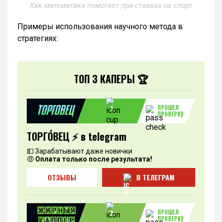
Как математика помогает при ставках на спорт
Примеры использования научного метода в
стратегиях:
ТОП 3 КАПЕРЫ 🏆
ПРОШЕЛ
1
ПРОВЕРКУ
ТОРГО́ВЕЦ ⚡️ в telegram
💵 Зарабатывают даже новички
🤑
Оплата только после результата!
ОТЗЫВЫ
В ТЕЛЕГРАМ
ПРОШЕЛ
2
ПРОВЕРКУ