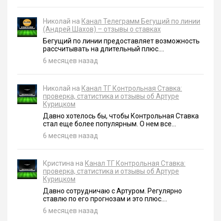
Николай на
Канал Телеграмм Бегущий по линии
(Андрей Шахов) – отзывы о ставках
Бегущий по линии предоставляет возможность
рассчитывать на длительный плюс....
6 месяцев назад
Николай на
Канал ТГ Контрольная Ставка:
проверка, статистика и отзывы об Артуре
Курицком
Давно хотелось бы, чтобы Контрольная Ставка
стал еще более популярным. О нем все...
6 месяцев назад
Кристина на
Канал ТГ Контрольная Ставка:
проверка, статистика и отзывы об Артуре
Курицком
Давно сотрудничаю с Артуром. Регулярно
ставлю по его прогнозам и это плюс....
6 месяцев назад