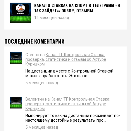
КАНАЛ О СТАВКАХ НА СПОРТ В ТЕЛЕГРАММ «И
ТАК ЗАЙДЕТ»: ОБЗОР, ОТЗЫВЫ
11 месяцев назад
ПОСЛЕДНИЕ КОМЕНТАРИИ
Степан на
Канал ТГ Контрольная Ставка:
проверка, статистика и отзывы об Артуре
Курицком
На дистанции вместе с Контрольной Ставкой
можно зарабатывать. Это шанс....
5 месяцев назад
Валентин на
Канал ТГ Контрольная Ставка:
проверка, статистика и отзывы об Артуре
Курицком
Импонирует то как на дистанции показывает по-
настоящему достойные результаты про...
5 месяцев назад