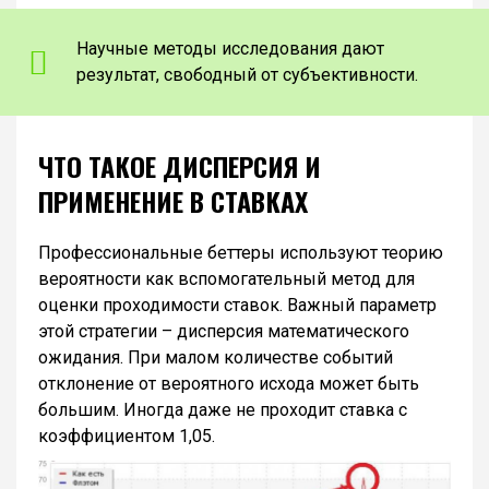
Научные методы исследования дают
результат, свободный от субъективности.
ЧТО ТАКОЕ ДИСПЕРСИЯ И
ПРИМЕНЕНИЕ В СТАВКАХ
Профессиональные беттеры используют теорию
вероятности как вспомогательный метод для
оценки проходимости ставок. Важный параметр
этой стратегии – дисперсия математического
ожидания. При малом количестве событий
отклонение от вероятного исхода может быть
большим. Иногда даже не проходит ставка с
коэффициентом 1,05.