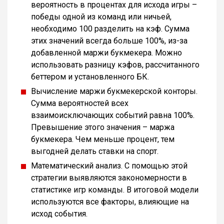
вероятность в процентах для исхода игры –
победы одной из команд или ничьей,
необходимо 100 разделить на кэф. Сумма
этих значений всегда больше 100%, из-за
добавленной маржи букмекера. Можно
использовать разницу кэфов, рассчитанного
беттером и установленного БК.
Вычисление маржи букмекерской конторы.
Сумма вероятностей всех
взаимоисключающих событий равна 100%.
Превышение этого значения – маржа
букмекера. Чем меньше процент, тем
выгодней делать ставки на спорт.
Математический анализ. С помощью этой
стратегии выявляются закономерности в
статистике игр команды. В итоговой модели
используются все факторы, влияющие на
исход события.