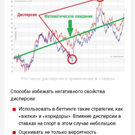
Что такое дисперсия и применение в ставках
Способы избежать негативного свойства
дисперсии:
Использовать в беттинге такие стратегии, как
«вилки» и «коридоры». Влияние дисперсии в
ставках на спорт в этом случае небольшое.
Оценивать не только вероятность