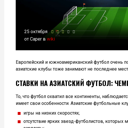
25 октября
от Caper в
wiki
Европейский и южноамериканский футбол очень по
азиатские клубы тоже занимают не последнее место
СТАВКИ НА АЗИАТСКИЙ ФУТБОЛ: ЧЕ
То, что футбол охватил все континенты, наблюдает
имеет свои особенности. Азиатские футбольные к
игры на низких скоростях;
отсутствие ярких звезд-футболистов, которых