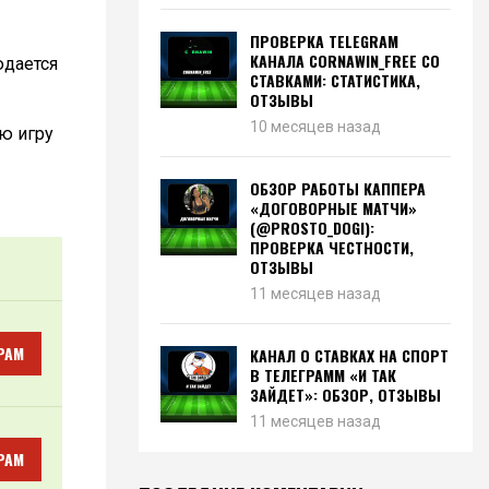
ПРОВЕРКА TELEGRAM
КАНАЛА CORNAWIN_FREE СО
юдается
СТАВКАМИ: СТАТИСТИКА,
ОТЗЫВЫ
10 месяцев назад
ю игру
ОБЗОР РАБОТЫ КАППЕРА
«ДОГОВОРНЫЕ МАТЧИ»
(@PROSTO_DOGI):
ПРОВЕРКА ЧЕСТНОСТИ,
ОТЗЫВЫ
11 месяцев назад
РАМ
КАНАЛ О СТАВКАХ НА СПОРТ
В ТЕЛЕГРАММ «И ТАК
ЗАЙДЕТ»: ОБЗОР, ОТЗЫВЫ
11 месяцев назад
РАМ