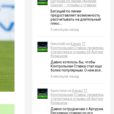
Бегущий по линии (Андрей
Шахов) – отзывы о ставках
Бегущий по линии
предоставляет возможность
рассчитывать на длительный
плюс....
6 месяцев назад
Николай на
Канал ТГ
Контрольная Ставка: проверка,
статистика и отзывы об Артуре
Курицком
Давно хотелось бы, чтобы
Контрольная Ставка стал еще
более популярным. О нем все...
6 месяцев назад
Кристина на
Канал ТГ
Контрольная Ставка: проверка,
статистика и отзывы об Артуре
Курицком
Давно сотрудничаю с Артуром.
Регулярно ставлю по его