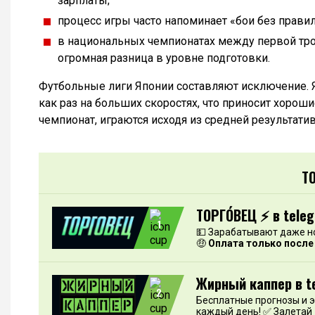
зарплаты;
процесс игры часто напоминает «бои без правил
в национальных чемпионатах между первой тро
огромная разница в уровне подготовки.
Футбольные лиги Японии составляют исключение.
как раз на больших скоростях, что приносит хороши
чемпионат, играются исходя из средней результати
Т
ТОРГО́ВЕЦ ⚡️ в tele
1
💵 Зарабатывают даже н
🤑
Оплата только после
Жирный каппер в t
2
Бесплатные прогнозы и 
каждый день! ✅ Залетай