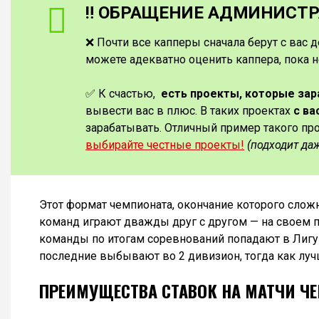
‼️ ОБРАЩЕНИЕ АДМИНИСТРА
❌ Почти все капперы сначала берут с вас д
можете адекватно оценить каппера, пока н
✅ К счастью,
есть проекты, которые за
вывести вас в плюс. В таких проектах
с ва
зарабатывать. Отличный пример такого пр
выбирайте честные проекты!
(подходит да
Этот формат чемпионата, окончание которого сложн
команд играют дважды друг с другом — на своем по
команды по итогам соревнований попадают в Лигу
последние выбывают во 2 дивизион, тогда как луч
ПРЕИМУЩЕСТВА СТАВОК НА МАТЧИ Ч