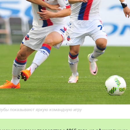
лубы показывают яркую командную игру