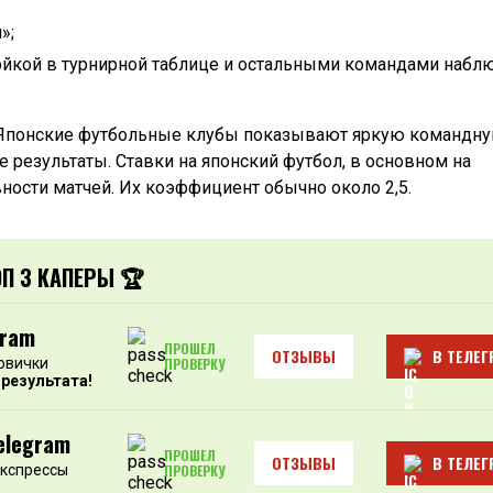
»;
йкой в турнирной таблице и остальными командами набл
 Японские футбольные клубы показывают яркую командну
е результаты. Ставки на японский футбол, в основном на
вности матчей. Их коэффициент обычно около 2,5.
ОП 3 КАПЕРЫ 🏆
gram
ПРОШЕЛ
ОТЗЫВЫ
В ТЕЛЕГ
овички
ПРОВЕРКУ
 результата!
elegram
ПРОШЕЛ
ОТЗЫВЫ
В ТЕЛЕГ
экспрессы
ПРОВЕРКУ