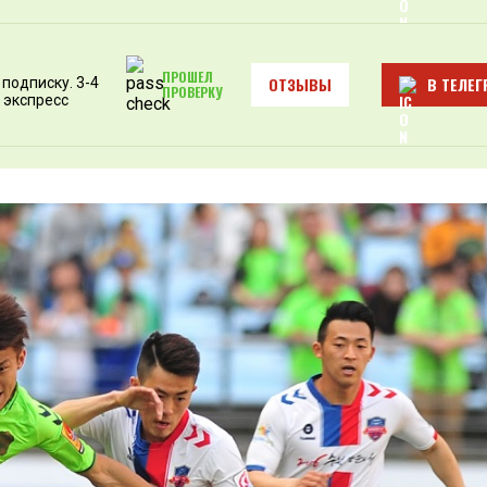
ПРОШЕЛ
ОТЗЫВЫ
В ТЕЛЕГ
подписку. 3-4
ПРОВЕРКУ
 экспресс