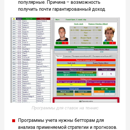
популярные. Причина – возможность
получить почти гарантированный доход.
Программы для ставок на теннис
Программы учета нужны бетторам для
анализа применяемой стратегии и прогнозов.