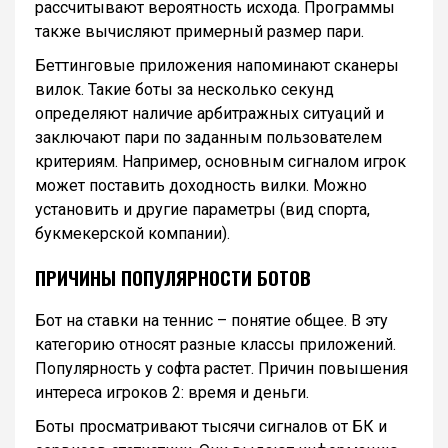
рассчитывают вероятность исхода. Программы
также вычисляют примерный размер пари.
Беттинговые приложения напоминают сканеры
вилок. Такие боты за несколько секунд
определяют наличие арбитражных ситуаций и
заключают пари по заданным пользователем
критериям. Например, основным сигналом игрок
может поставить доходность вилки. Можно
установить и другие параметры (вид спорта,
букмекерской компании).
ПРИЧИНЫ ПОПУЛЯРНОСТИ БОТОВ
Бот на ставки на теннис – понятие общее. В эту
категорию относят разные классы приложений.
Популярность у софта растет. Причин повышения
интереса игроков 2: время и деньги.
Боты просматривают тысячи сигналов от БК и