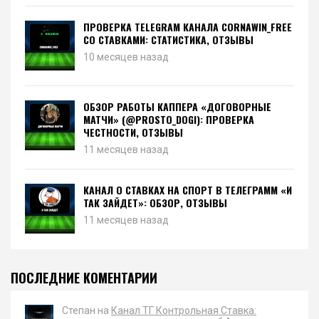
ПРОВЕРКА TELEGRAM КАНАЛА CORNAWIN_FREE
СО СТАВКАМИ: СТАТИСТИКА, ОТЗЫВЫ
10 месяцев назад
ОБЗОР РАБОТЫ КАППЕРА «ДОГОВОРНЫЕ
МАТЧИ» (@PROSTO_DOGI): ПРОВЕРКА
ЧЕСТНОСТИ, ОТЗЫВЫ
11 месяцев назад
КАНАЛ О СТАВКАХ НА СПОРТ В ТЕЛЕГРАММ «И
ТАК ЗАЙДЕТ»: ОБЗОР, ОТЗЫВЫ
11 месяцев назад
ПОСЛЕДНИЕ КОМЕНТАРИИ
Степан на
Канал ТГ Контрольная Ставка: