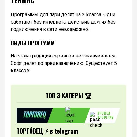
ТЕННИС
Программы для пари делят на 2 класса. Одни
работают без интернета, действие других без
подключения к сети невозможно.
ВИДЫ ПРОГРАММ
На этом градация сервисов не заканчивается.
Софт делят по предназначению. Существует 5
классов:
ТОП 3 КАПЕРЫ 🏆
ПРОШЕЛ
1
ПРОВЕРКУ
ТОРГО́ВЕЦ ⚡️ в telegram