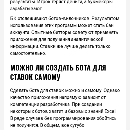
результаты. Игрок теряет деньги, а букмекеры
зарабатывают.
БК отслеживают ботов-вилочников. Результатом
использования этих программ может стать бан
аккаунта. Опытные бетторы советуют применять
приложения для получения аналитической
информации. Ставки же лучше делать только
самостоятельно.
МОЖНО ЛИ СОЗДАТЬ БОТА ДЛЯ
СТАВОК САМОМУ
Сделать бота для ставок можно и самому. Однако
качество приложения напрямую зависит от
компетенции разработчика. При создании
некоторых ботов хватит и базовых знаний Excel.
В ряде случаев без программирования обойтись
не получится. В общем, все сугубо