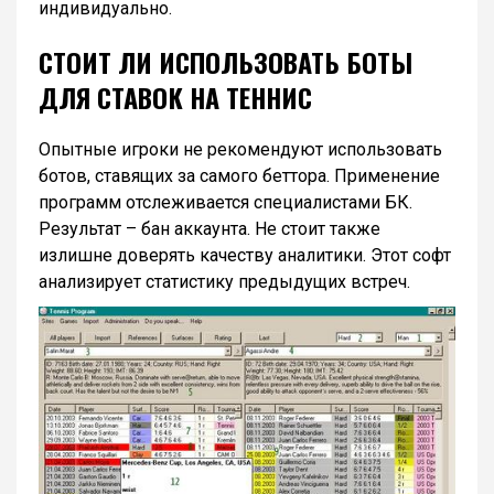
индивидуально.
СТОИТ ЛИ ИСПОЛЬЗОВАТЬ БОТЫ
ДЛЯ СТАВОК НА ТЕННИС
Опытные игроки не рекомендуют использовать
ботов, ставящих за самого беттора. Применение
программ отслеживается специалистами БК.
Результат – бан аккаунта. Не стоит также
излишне доверять качеству аналитики. Этот софт
анализирует статистику предыдущих встреч.