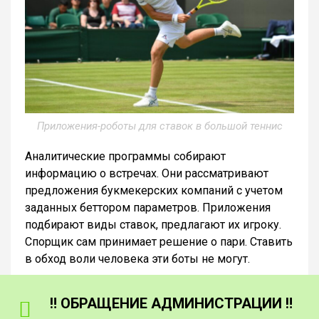
Приложения-роботы для ставок в большой теннис
Аналитические программы собирают
информацию о встречах. Они рассматривают
предложения букмекерских компаний с учетом
заданных беттором параметров. Приложения
подбирают виды ставок, предлагают их игроку.
Спорщик сам принимает решение о пари. Ставить
в обход воли человека эти боты не могут.
‼️ ОБРАЩЕНИЕ АДМИНИСТРАЦИИ ‼️