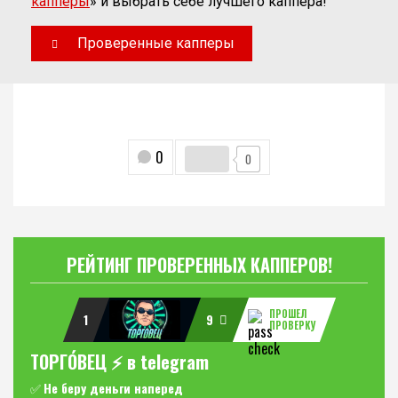
капперы
» и выбрать себе лучшего каппера!
Проверенные капперы
0
0
РЕЙТИНГ ПРОВЕРЕННЫХ КАППЕРОВ!
ПРОШЕЛ
1
9
ПРОВЕРКУ
ТОРГО́ВЕЦ ⚡️ в telegram
✅
Не беру деньги наперед