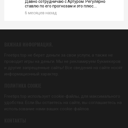
Давно сотрудничаю с Артуром. Регулярно
ставлю по его прогнозам и это плюс....
6 месяцев назад
ВАЖНАЯ ИНФОРМАЦИЯ.
Freetips.top не берет деньги за свои услуги, а также не
проводит игры на деньги. Мы не рекламируем букмекеров
и другие запрещенные сайты! Все сведения на сайте носят
информационный характер.
ПОЛИТИКА COOKIE
Freetips.top использует cookie-файлы, для максимального
удобства. Если Вы остаетесь на сайте, вы соглашаетесь на
использование нами ваших cookie-файлов.
КОНТАКТЫ