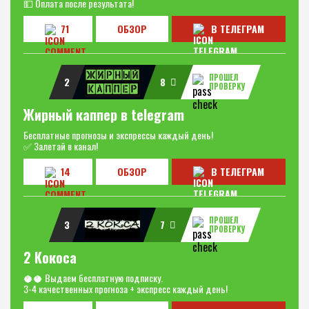
💵 Оплата после результата!
71
ОБЗОР
В ТЕЛЕГРАМ
ПРОШЕЛ
2
8
ПРОВЕРКУ
Жирный каппер в telegram
Бесплатные прогнозы и экспрессы каждый день!
✅ Залетай в канал!
14
ОБЗОР
В ТЕЛЕГРАМ
ПРОШЕЛ
3
7
ПРОВЕРКУ
2 Кокоса
🥥🥥 Выдаем бесплатную подписку.
3-4 качественных прогноза + экспресс каждый день!