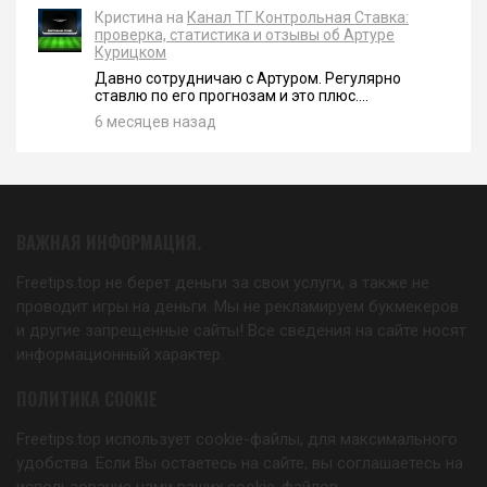
Кристина на
Канал ТГ Контрольная Ставка:
проверка, статистика и отзывы об Артуре
Курицком
Давно сотрудничаю с Артуром. Регулярно
ставлю по его прогнозам и это плюс....
6 месяцев назад
ВАЖНАЯ ИНФОРМАЦИЯ.
Freetips.top не берет деньги за свои услуги, а также не
проводит игры на деньги. Мы не рекламируем букмекеров
и другие запрещенные сайты! Все сведения на сайте носят
информационный характер.
ПОЛИТИКА COOKIE
Freetips.top использует cookie-файлы, для максимального
удобства. Если Вы остаетесь на сайте, вы соглашаетесь на
использование нами ваших cookie-файлов.