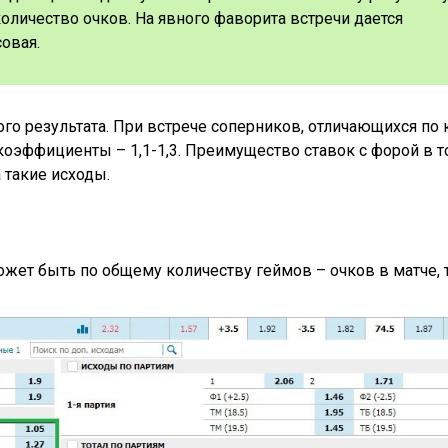
личество очков. На явного фаворита встречи дается
овая.
ого результата. При встрече соперников, отличающихся по 
оэффициенты – 1,1-1,3. Преимущество ставок с форой в то
 такие исходы.
ожет быть по общему количеству геймов – очков в матче, т