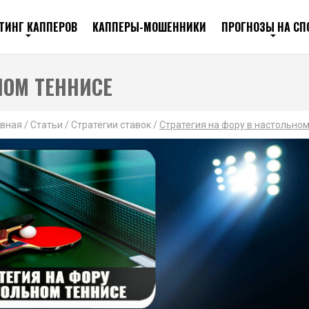
ТИНГ КАППЕРОВ
КАППЕРЫ-МОШЕННИКИ
ПРОГНОЗЫ НА СП
НОМ ТЕННИСЕ
авная
/
Статьи
/
Стратегии ставок
/
Стратегия на фору в настольном