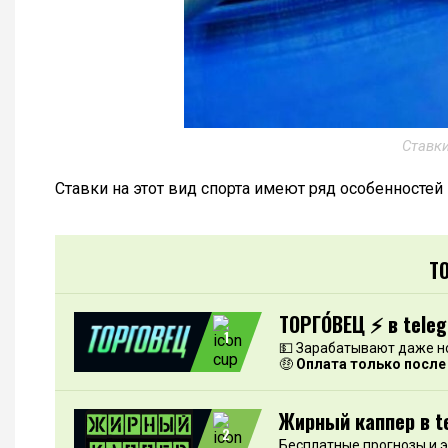
Ставки
Ставки на этот вид спорта имеют ряд особенносте
Т
ТОРГО́ВЕЦ ⚡️ в tele
1
💵 Зарабатывают даже н
🤑
Оплата только после
Жирный каппер в t
2
Бесплатные прогнозы и 