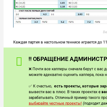
Ви
Каждая партия в настольном теннисе играется до 1
‼️ ОБРАЩЕНИЕ АДМИНИСТРА
❌ Почти все капперы сначала берут с вас д
можете адекватно оценить каппера, пока н
✅ К счастью,
есть проекты, которые за
вывести вас в плюс. В таких проектах
с ва
зарабатывать. Отличный пример такого пр
выбирайте честные проекты!
(подходит да