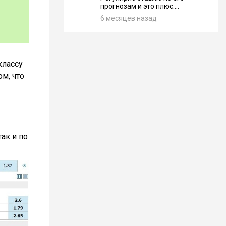
прогнозам и это плюс....
6 месяцев назад
классу
м, что
ак и по