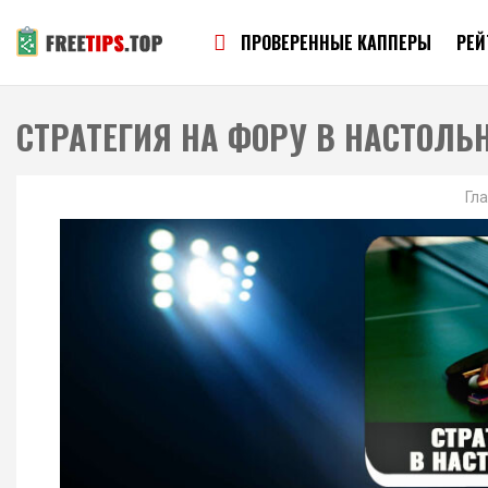
ПРОВЕРЕННЫЕ КАППЕРЫ
РЕЙ
СТРАТЕГИЯ НА ФОРУ В НАСТОЛЬ
Гл