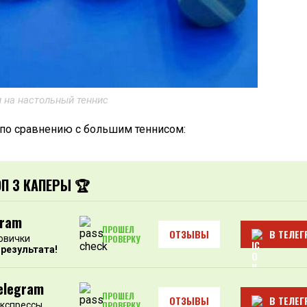
 на настольный теннис
й по сравнению с большим теннисом:
ОП 3 КАПЕРЫ 🏆
gram
ПРОШЕЛ
ОТЗЫВЫ
В ТЕЛЕГ
овички
ПРОВЕРКУ
 результата!
elegram
ПРОШЕЛ
ОТЗЫВЫ
В ТЕЛЕГ
экспрессы
ПРОВЕРКУ