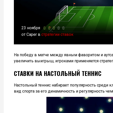
23 ноября
от Caper в
стратегии ставок
На победу в матче между явным фаворитом и аут
увеличить выигрыш, игроками применяется стратег
СТАВКИ НА НАСТОЛЬНЫЙ ТЕННИС
Настольный теннис набирает популярность среди кл
вид спорта за его динамичность и регулярность че