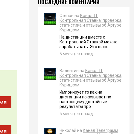
ПОСЛЕДНИЕ КОМЕНТАРИИ
Степан на
Канал ТГ
Контрольная Ставка: проверка,
статистика и отзывы об Артуре
Курицком
На дистанции вместе с
Контрольной Ставкой можно
зарабатывать. Это шанс....
5 месяцев назад
Валентин на
Канал ТГ
Контрольная Ставка: проверка,
статистика и отзывы об Артуре
Курицком
Импонирует то как на
дистанции показывает по-
РАМ
настоящему достойные
результаты про...
5 месяцев назад
РАМ
Николай на
Канал Телеграмм