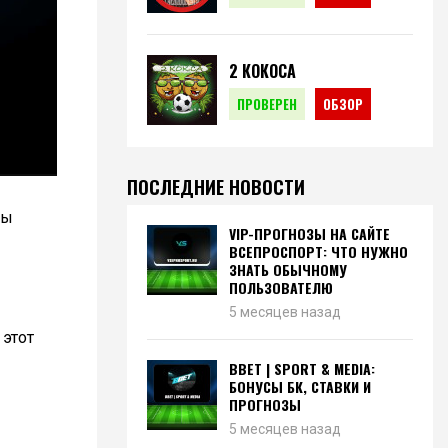
2 КОКОСА
ПРОВЕРЕН
ОБЗОР
ПОСЛЕДНИЕ НОВОСТИ
бы
VIP-ПРОГНОЗЫ НА САЙТЕ
ВСЕПРОСПОРТ: ЧТО НУЖНО
ЗНАТЬ ОБЫЧНОМУ
ПОЛЬЗОВАТЕЛЮ
5 месяцев назад
 этот
BBET | SPORT & MEDIA:
БОНУСЫ БК, СТАВКИ И
ПРОГНОЗЫ
5 месяцев назад