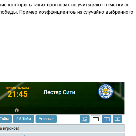
ские конторы в таких прогнозах не учитывают отметки со
ь победы. Пример коэффициентов из случайно выбранного