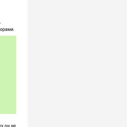
ь
орами.
у он не