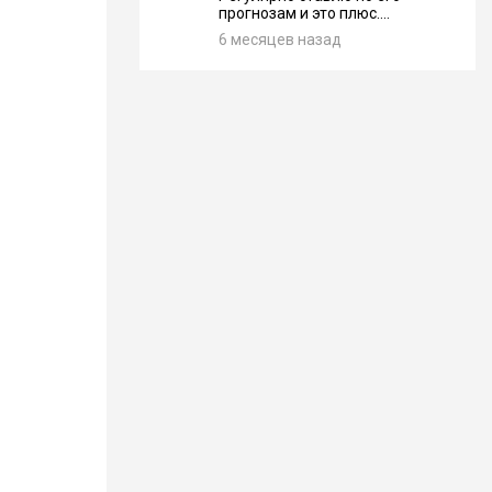
прогнозам и это плюс....
6 месяцев назад