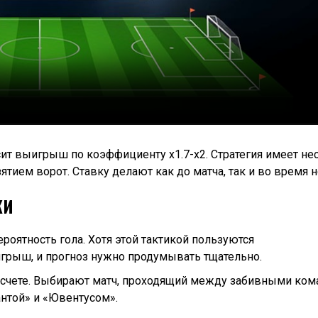
сит выигрыш по коэффициенту х1.7-х2. Стратегия имеет не
зятием ворот. Ставку делают как до матча, так и во время н
КИ
роятность гола. Хотя этой тактикой пользуются
игрыш, и прогноз нужно продумывать тщательно.
м счете. Выбирают матч, проходящий между забивными ком
антой» и «Ювентусом».