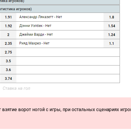
Ставка на гол
 взятие ворот ногой с игры, при остальных сценариях игро