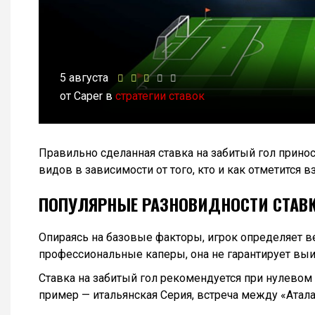
5 августа
от Caper в
стратегии ставок
Правильно сделанная ставка на забитый гол прино
видов в зависимости от того, кто и как отметится в
ПОПУЛЯРНЫЕ РАЗНОВИДНОСТИ СТАВ
Опираясь на базовые факторы, игрок определяет ве
профессиональные каперы, она не гарантирует вы
Ставка на забитый гол рекомендуется при нулево
пример — итальянская Серия, встреча между «Атал