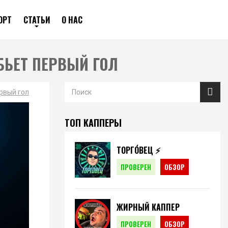
ОРТ
СТАТЬИ
О НАС
АБЬЕТ ПЕРВЫЙ ГОЛ
ервый гол
ТОП КАППЕРЫ
ТОРГО́ВЕЦ ⚡️
ПРОВЕРЕН
ОБЗОР
ЖИРНЫЙ КАППЕР
ПРОВЕРЕН
ОБЗОР