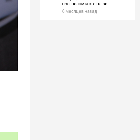
прогнозам и это плюс....
6 месяцев назад