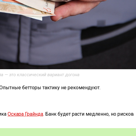
а — это классический вариант догона
. Опытные бетторы тактику не рекомендуют.
тика
Оскара Грайнда
. Банк будет расти медленно, но рисков