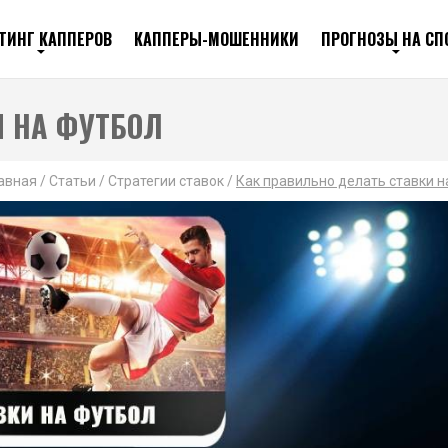
ТИНГ КАППЕРОВ
КАППЕРЫ-МОШЕННИКИ
ПРОГНОЗЫ НА СП
И НА ФУТБОЛ
авная
/
Статьи
/
Стратегии ставок
/
Как правильно делать ставки н