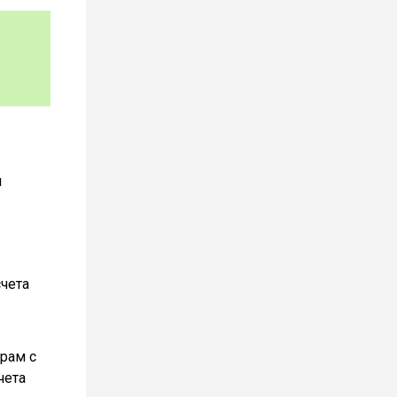
м
счета
орам с
чета