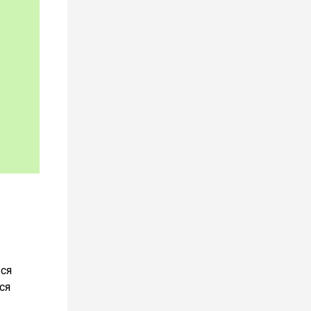
ься
ся