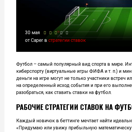
30 мая
от Caper в
стратегии ставок
Футбол – самый популярный вид спорта в мире. Ин
киберспорту (виртуальные игры ФИФА и т. п.) и м
деньги на игре могут не только участники встреч 
на определенный исход события и при его выполне
разобраться, как ставить ставки на футбол.
РАБОЧИЕ СТРАТЕГИИ СТАВОК НА ФУ
Каждый новичок в беттинге мечтает найти идеаль
«Придумаю или увижу прибыльную математическую 