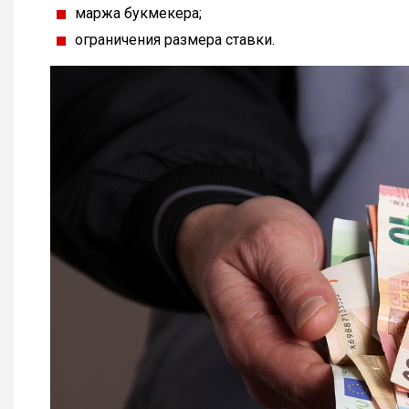
маржа букмекера;
ограничения размера ставки.