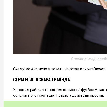
Стратегия Мартингейл
Схему можно использовать на тотал или чет/нечет
СТРАТЕГИЯ ОСКАРА ГРАЙНДА
Хорошая рабочая стратегия ставок на футбол – так
обнулить счет меньше. Правила действий просты: