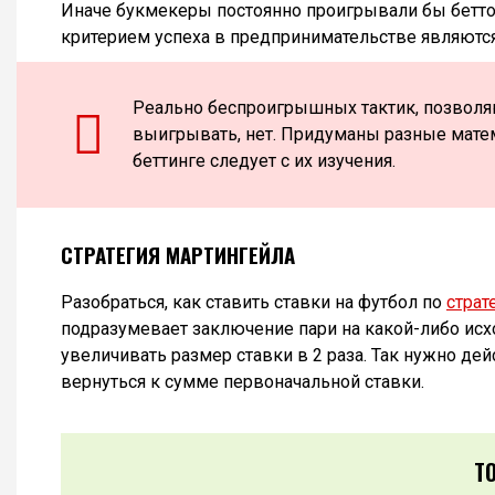
Иначе букмекеры постоянно проигрывали бы беттор
критерием успеха в предпринимательстве являются
Реально беспроигрышных тактик, позволяю
выигрывать, нет. Придуманы разные матем
беттинге следует с их изучения.
СТРАТЕГИЯ МАРТИНГЕЙЛА
Разобраться, как ставить ставки на футбол по
страт
подразумевает заключение пари на какой-либо исх
увеличивать размер ставки в 2 раза. Так нужно де
вернуться к сумме первоначальной ставки.
Т