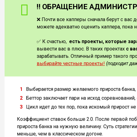
‼️ ОБРАЩЕНИЕ АДМИНИСТРА
❌ Почти все капперы сначала берут с вас д
можете адекватно оценить каппера, пока н
✅ К счастью,
есть проекты, которые за
вывести вас в плюс. В таких проектах
с ва
зарабатывать. Отличный пример такого пр
выбирайте честные проекты!
(подходит да
Выбирается размер желаемого прироста банка, 
Беттор заключает пари на исход соревнований, 
Цикл идет до тех пор, пока искомый прирост не 
Коэффициент ставок больше 2.0. После первой побе
прироста банка на нужную величину. Суть стратегии
меньше, чем в классическом догоне.