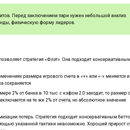
ритов. Перед заключением пари нужен небольшой анализ.
анды, физическую форму лидеров.
позволяет стратегия «Флэт». Она подходит консервативны
зменениях размера игрового счета в «+» или «-» меняется и
а сохраняется.
ере 2% от банка в 10 тыс. с кэфом 2.0 заходит, то размер 
аключается на те же 2% от счета, но абсолютное значение
мизации потерь. Стратегия подходит консервативным бетт
мощью указанной тактики невозможно. Хороший прирост с