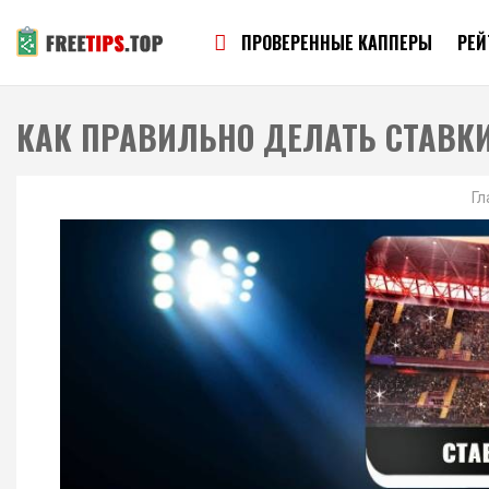
ПРОВЕРЕННЫЕ КАППЕРЫ
РЕЙ
КАК ПРАВИЛЬНО ДЕЛАТЬ СТАВК
Гл