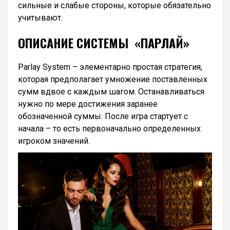
сильные и слабые стороны, которые обязательно
учитывают.
ОПИСАНИЕ СИСТЕМЫ «ПАРЛАЙ»
Parlay System – элементарно простая стратегия,
которая предполагает умножение поставленных
сумм вдвое с каждым шагом. Останавливаться
нужно по мере достижения заранее
обозначенной суммы. После игра стартует с
начала – то есть первоначально определенных
игроком значений.