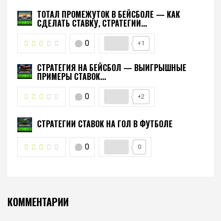
ТОТАЛ ПРОМЕЖУТОК В БЕЙСБОЛЕ — КАК
СДЕЛАТЬ СТАВКУ, СТРАТЕГИИ...
0
+1
СТРАТЕГИЯ НА БЕЙСБОЛ — ВЫИГРЫШНЫЕ
ПРИМЕРЫ СТАВОК...
0
+2
СТРАТЕГИИ СТАВОК НА ГОЛ В ФУТБОЛЕ
0
0
КОММЕНТАРИИ