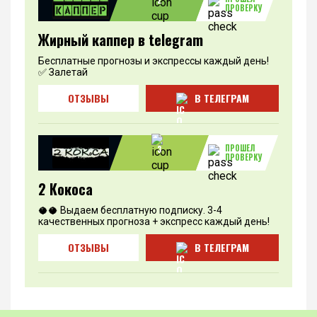
ПРОВЕРКУ
Жирный каппер в telegram
Бесплатные прогнозы и экспрессы каждый день!
✅ Залетай
ОТЗЫВЫ
В ТЕЛЕГРАМ
ПРОШЕЛ
3
ПРОВЕРКУ
2 Кокоса
🥥🥥 Выдаем бесплатную подписку. 3-4
качественных прогноза + экспресс каждый день!
ОТЗЫВЫ
В ТЕЛЕГРАМ