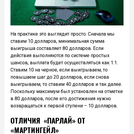
На практике это выглядит просто. Сначала мы
ставим 10 долларов, минимальная сумма
выигрыша составляет 80 долларов. Если
действия выполняются по системе простых
шансов, выплата будет осуществляться как 1:1.
Ставим 10 на черное, если выигрываем, то
повышаем шаг до 20 долларов, если снова
выигрываем, то ставим 40 долларов и так далее.
Поскольку максимум был установлен на отметке
в 80 долларов, после его достижения нужно
возвращаться к первой ступени – 10 долларов.
ОТЛИЧИЯ «ПАРЛАЙ» ОТ
«МАРТИНГЕЙЛ»