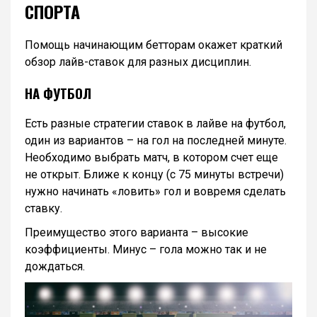
СПОРТА
Помощь начинающим бетторам окажет краткий
обзор лайв-ставок для разных дисциплин.
НА ФУТБОЛ
Есть разные стратегии ставок в лайве на футбол,
один из вариантов – на гол на последней минуте.
Необходимо выбрать матч, в котором счет еще
не открыт. Ближе к концу (с 75 минуты встречи)
нужно начинать «ловить» гол и вовремя сделать
ставку.
Преимущество этого варианта – высокие
коэффициенты. Минус – гола можно так и не
дождаться.