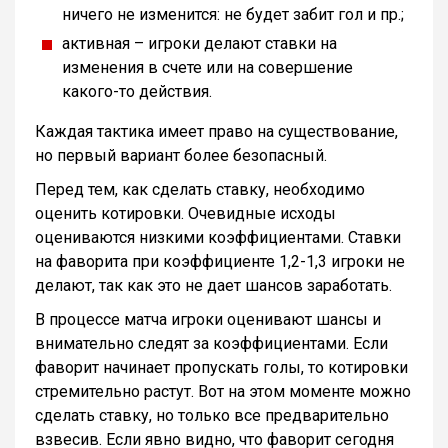
ничего не изменится: не будет забит гол и пр.;
активная – игроки делают ставки на
изменения в счете или на совершение
какого-то действия.
Каждая тактика имеет право на существование,
но первый вариант более безопасный.
Перед тем, как сделать ставку, необходимо
оценить котировки. Очевидные исходы
оцениваются низкими коэффициентами. Ставки
на фаворита при коэффициенте 1,2-1,3 игроки не
делают, так как это не дает шансов заработать.
В процессе матча игроки оценивают шансы и
внимательно следят за коэффициентами. Если
фаворит начинает пропускать голы, то котировки
стремительно растут. Вот на этом моменте можно
сделать ставку, но только все предварительно
взвесив. Если явно видно, что фаворит сегодня