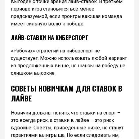
выгоден с точки зрения лайв-ставок. В третьем
периоде игра становится все менее
предсказуемой, если проигрывающая команда
имеет сильную волю к победе.
ЛАЙВ-СТАВКИ НА КИБЕРСПОРТ
«Рабочих» стратегий на киберспорт не
существует. Можно использовать любой вариант
из предложенных выше, но шансы на победу не
слишком высокие.
СОВЕТЫ НОВИЧКАМ ДЛЯ СТАВОК В
ЛАЙВЕ
Новички должны понять, что ставки на спорт –
это всегда риск, а ставки в лайве – это риск
вдвойне. Советы, приведенные ниже, не станут
гарантиями выигрыша. Но если следовать им,