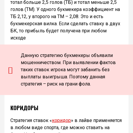
тотал больше 2,5 голов (ТБ) и тотал меньше 2,5
голов (ТМ). У одного букмекера коэффициент на
ТБ 2,12, у второго на ТМ – 2,08. Это и есть
букмекерская вилка. Если сделать ставку в двух
БК, то прибыль будет получена при любом
исходе
Данную стратегию букмекеры объявили
мошенничеством. При выявлении фактов
таких ставок игрока могут забанить без
выплаты выигрыша. Поэтому данная
стратегия – риск на грани фола.
КОРИДОРЫ
Стратегия ставок «
коридор
» в лайве применяется
в любом виде спорта, где можно ставить на