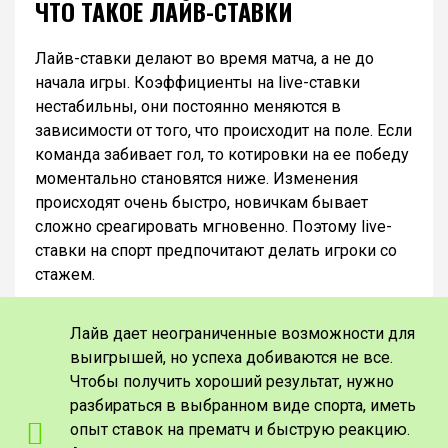
ЧТО ТАКОЕ ЛАЙВ-СТАВКИ
Лайв-ставки делают во время матча, а не до
начала игры. Коэффициенты на live-ставки
нестабильны, они постоянно меняются в
зависимости от того, что происходит на поле. Если
команда забивает гол, то котировки на ее победу
моментально становятся ниже. Изменения
происходят очень быстро, новичкам бывает
сложно среагировать мгновенно. Поэтому live-
ставки на спорт предпочитают делать игроки со
стажем.
Лайв дает неограниченные возможности для
выигрышей, но успеха добиваются не все.
Чтобы получить хороший результат, нужно
разбираться в выбранном виде спорта, иметь
опыт ставок на прематч и быструю реакцию.