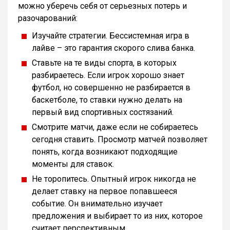
можно уберечь себя от серьезных потерь и
разочарований:
Изучайте стратегии. Бессистемная игра в
лайве – это гарантия скорого слива банка.
Ставьте на те виды спорта, в которых
разбираетесь. Если игрок хорошо знает
футбол, но совершенно не разбирается в
баскетболе, то ставки нужно делать на
первый вид спортивных состязаний.
Смотрите матчи, даже если не собираетесь
сегодня ставить. Просмотр матчей позволяет
понять, когда возникают подходящие
моменты для ставок.
Не торопитесь. Опытный игрок никогда не
делает ставку на первое попавшееся
событие. Он внимательно изучает
предложения и выбирает то из них, которое
считает перспективным.