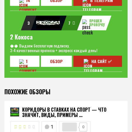
14
ОБЗОР
В ТЕЛЕГРАМ
ПРОШЕЛ
3
7
ПРОВЕРКУ
2 Кокоса
🥥🥥 Выдаем бесплатную подписку.
3-4 качественных прогноза + экспресс каждый день!
1
ОБЗОР
НА САЙТ ✅
ПОХОЖИЕ ОБЗОРЫ
КОРИДОРЫ В СТАВКАХ НА СПОРТ — ЧТО
ЗНАЧИТ, ВИДЫ, ПРИМЕРЫ ...
1
0