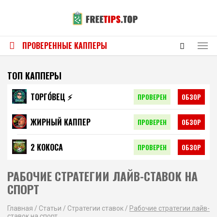
ПРОВЕРЕННЫЕ КАППЕРЫ
ТОП КАППЕРЫ
ТОРГО́ВЕЦ ⚡️
ПРОВЕРЕН
ОБЗОР
ЖИРНЫЙ КАППЕР
ПРОВЕРЕН
ОБЗОР
2 КОКОСА
ПРОВЕРЕН
ОБЗОР
РАБОЧИЕ СТРАТЕГИИ ЛАЙВ-СТАВОК НА
СПОРТ
Главная
/
Статьи
/
Стратегии ставок
/
Рабочие стратегии лайв-
ставок на спорт