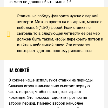
на матч не должны быть выше 1,6.
Ставить на победу фаворита нужно с первой
четверти. Можно просто на выигрыш, можно с
небольшой (1,5-2) форой. Если ставка не
сыграла, то в следующей четверти ее размер
должен быть таким, чтобы перекрыть потери и
выйти в небольшой плюс. Эта стратегия
повторяет «догон», поэтому рискованная.
НА ХОККЕЙ
В хоккее чаще используют ставки на периоды.
Сначала игрок внимательно смотрит первую
часть встречи, чтобы понять, как играют
команды. Это поможет сделать прогноз на
второй период. Именно второй наиболее