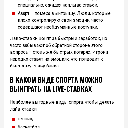
специально, ожидая наплыва ставок.
Азарт – помеха выигрышу. Люди, которые
плохо контролирую свои эмоции, часто
совершают необдуманные поступки.
Лайв-ставки ценят за быстрый заработок, но
часто забывают об обратной стороне этого
вопроса – столь же быстрых потерях. Игроки
нередко ставят на эмоциях, что приводит к
быстрому сливу банка.
В КАКОМ ВИДЕ СПОРТА МОЖНО
ВЫИГРАТЬ НА LIVE-СТАВКАХ
Наиболее выгодные виды спорта, чтобы делать
лайв-ставки:
теннис;
баскетбол;