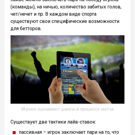
(команды), на ничью, количество забитых голов,
чет/нечет и пр. В каждом виде спорта
существуют свои специфические возможности
для бетторов.
Игроки оценивают шансы в процессе матча
Существует две тактики лайв-ставок:
пассивная – игрок заключает пари на то, что