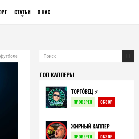
ОРТ
СТАТЬИ
О НАС
 футболе
ТОП КАППЕРЫ
ТОРГО́ВЕЦ ⚡️
ПРОВЕРЕН
ОБЗОР
ЖИРНЫЙ КАППЕР
ПРОВЕРЕН
ОБЗОР