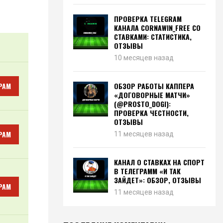
ПРОВЕРКА TELEGRAM
КАНАЛА CORNAWIN_FREE СО
СТАВКАМИ: СТАТИСТИКА,
ОТЗЫВЫ
10 месяцев назад
РАМ
ОБЗОР РАБОТЫ КАППЕРА
«ДОГОВОРНЫЕ МАТЧИ»
(@PROSTO_DOGI):
ПРОВЕРКА ЧЕСТНОСТИ,
ОТЗЫВЫ
РАМ
11 месяцев назад
КАНАЛ О СТАВКАХ НА СПОРТ
В ТЕЛЕГРАММ «И ТАК
ЗАЙДЕТ»: ОБЗОР, ОТЗЫВЫ
РАМ
11 месяцев назад