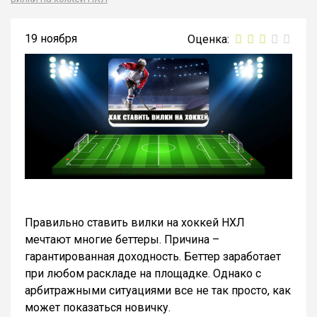
19 ноября
Правильно ставить вилки на хоккей НХЛ
мечтают многие беттеры. Причина –
гарантированная доходность. Беттер заработает
при любом раскладе на площадке. Однако с
арбитражными ситуациями все не так просто, как
может показаться новичку.