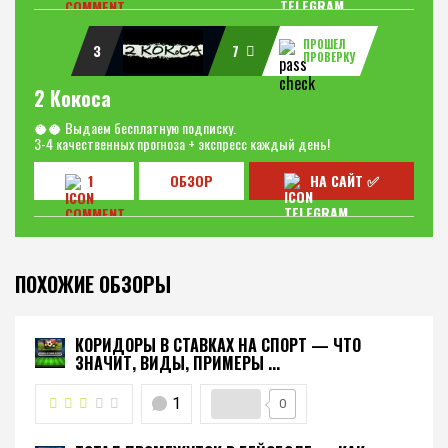
ПРОШЕЛ
3
7
ПРОВЕРКУ
2 Кокоса
🥥🥥 Выдаем бесплатную подписку.
3-4 качественных прогноза + экспресс каждый день!
1
ОБЗОР
НА САЙТ ✅
ПОХОЖИЕ ОБЗОРЫ
КОРИДОРЫ В СТАВКАХ НА СПОРТ — ЧТО
ЗНАЧИТ, ВИДЫ, ПРИМЕРЫ ...
1
0