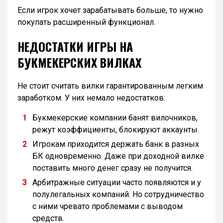
Если игрок хочет зарабатывать больше, то нужно
покупать расширенный функционал.
НЕДОСТАТКИ ИГРЫ НА
БУКМЕКЕРСКИХ ВИЛКАХ
Не стоит считать вилки гарантированным легким
заработком. У них немало недостатков:
Букмекерские компании банят вилочников,
режут коэффициенты, блокируют аккаунты.
Игрокам приходится держать банк в разных
БК одновременно. Даже при доходной вилке
поставить много денег сразу не получится.
Арбитражные ситуации часто появляются и у
полулегальных компаний. Но сотрудничество
с ними чревато проблемами с выводом
средств.