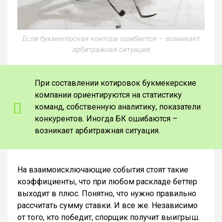
Если букмекерская контора ошибается – возникает
арбитражная ситуация
При составлении котировок букмекерские
компании ориентируются на статистику
команд, собственную аналитику, показатели
конкурентов. Иногда БК ошибаются –
возникает арбитражная ситуация.
На взаимоисключающие события стоят такие
коэффициенты, что при любом раскладе беттер
выходит в плюс. Понятно, что нужно правильно
рассчитать сумму ставки. И все же. Независимо
от того, кто победит, спорщик получит выигрыш.