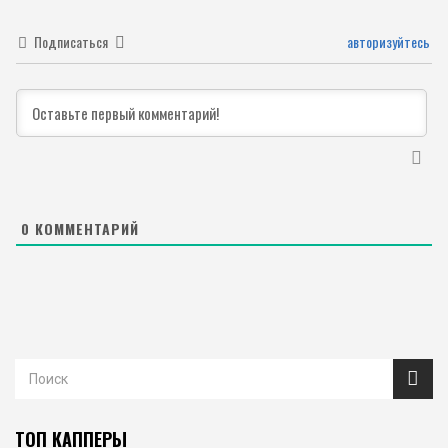
Подписаться
авторизуйтесь
0
КОММЕНТАРИЙ
ТОП КАППЕРЫ