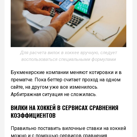
Для расчета вилок в хоккее вручную, следует
воспользоваться специальными формулами
Букмекерские компании меняют котировки и в
прематче. Пока беттер считает проход на одном
сайте, на другом уже все изменилось.
Арбитражная ситуация не сложилась.
ВИЛКИ НА ХОККЕЙ В СЕРВИСАХ СРАВНЕНИЯ
КОЭФФИЦИЕНТОВ
Правильно поставить вилочные ставки на хоккей
можно и с помощью сервисов сравнения