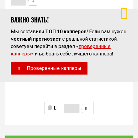
0
ВАЖНО ЗНАТЬ!
Мы составили
ТОП 10 капперов!
Если вам нужен
честный прогнозист
с реальной статистикой,
советуем перейти в раздел «
проверенные
капперы
» и выбрать себе лучшего каппера!
Проверенные капперы
0
0