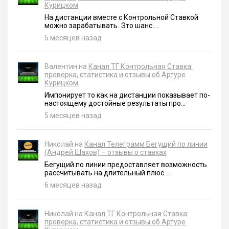
Курицком
На дистанции вместе с Контрольной Ставкой
можно зарабатывать. Это шанс....
5 месяцев назад
Валентин на
Канал ТГ Контрольная Ставка:
проверка, статистика и отзывы об Артуре
Курицком
Импонирует то как на дистанции показывает по-
настоящему достойные результаты про...
5 месяцев назад
Николай на
Канал Телеграмм Бегущий по линии
(Андрей Шахов) – отзывы о ставках
Бегущий по линии предоставляет возможность
рассчитывать на длительный плюс....
6 месяцев назад
Николай на
Канал ТГ Контрольная Ставка:
проверка, статистика и отзывы об Артуре