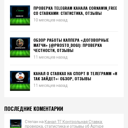
ПРОВЕРКА TELEGRAM КАНАЛА CORNAWIN_FREE
СО СТАВКАМИ: СТАТИСТИКА, ОТЗЫВЫ
10 месяцев назад
ОБЗОР РАБОТЫ КАППЕРА «ДОГОВОРНЫЕ
МАТЧИ» (@PROSTO_DOGI): ПРОВЕРКА
ЧЕСТНОСТИ, ОТЗЫВЫ
11 месяцев назад
КАНАЛ О СТАВКАХ НА СПОРТ В ТЕЛЕГРАММ «И
ТАК ЗАЙДЕТ»: ОБЗОР, ОТЗЫВЫ
11 месяцев назад
ПОСЛЕДНИЕ КОМЕНТАРИИ
Степан на
Канал ТГ Контрольная Ставка:
проверка, статистика и отзывы об Артуре