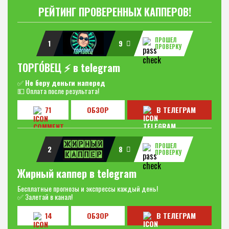
РЕЙТИНГ ПРОВЕРЕННЫХ КАППЕРОВ!
ПРОШЕЛ
1
9
ПРОВЕРКУ
ТОРГО́ВЕЦ ⚡️ в telegram
✅
Не беру деньги наперед
💵 Оплата после результата!
71
ОБЗОР
В ТЕЛЕГРАМ
ПРОШЕЛ
2
8
ПРОВЕРКУ
Жирный каппер в telegram
Бесплатные прогнозы и экспрессы каждый день!
✅ Залетай в канал!
14
ОБЗОР
В ТЕЛЕГРАМ