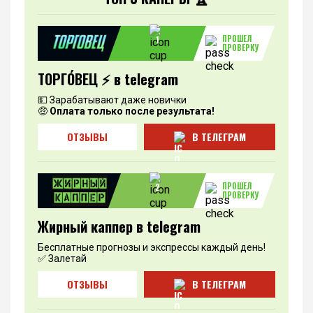
ПРОШЕЛ
1
ПРОВЕРКУ
ТОРГО́ВЕЦ ⚡️ в telegram
💵 Зарабатывают даже новички
🤑
Оплата только после результата!
ОТЗЫВЫ
В ТЕЛЕГРАМ
ПРОШЕЛ
2
ПРОВЕРКУ
Жирный каппер в telegram
Бесплатные прогнозы и экспрессы каждый день!
✅ Залетай
ОТЗЫВЫ
В ТЕЛЕГРАМ