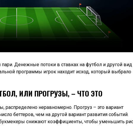
пари. Денежные потоки в ставках на футбол и другой вид
иальной программы игрок находит исход, который выбрало
ТБОЛ, ИЛИ ПРОГРУЗЫ, – ЧТО ЭТО
ы, распределено неравномерно. Прогруз – это вариант
исло беттеров, чем на другой вариант развития событий.
то букмекеры снижают коэффициенты, чтобы уменьшить ри