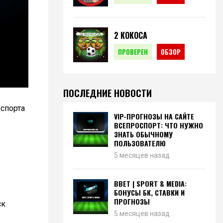
2 КОКОСА
ПРОВЕРЕН
ОБЗОР
ПОСЛЕДНИЕ НОВОСТИ
 спорта
VIP-ПРОГНОЗЫ НА САЙТЕ
ВСЕПРОСПОРТ: ЧТО НУЖНО
ЗНАТЬ ОБЫЧНОМУ
ПОЛЬЗОВАТЕЛЮ
5 месяцев назад
BBET | SPORT & MEDIA:
БОНУСЫ БК, СТАВКИ И
ПРОГНОЗЫ
ск
5 месяцев назад