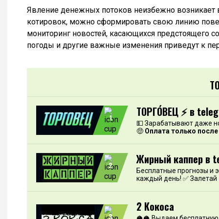
Явление денежных потоков неизбежно возникает в
котировок, можно сформировать свою линию повед
мониторинг новостей, касающихся предстоящего со
погоды и другие важные изменения приведут к пе
Т
ТОРГО́ВЕЦ ⚡️ в tele
1
💵 Зарабатывают даже н
🤑
Оплата только после
Жирный каппер в t
2
Бесплатные прогнозы и 
каждый день! ✅ Залетай
2 Кокоса
3
🥥🥥 Выдаем бесплатную 