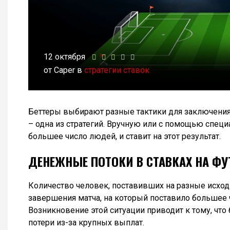
12 октября
от Caper в
стратегии ставок
Беттеры выбирают разные тактики для заключения 
– одна из стратегий. Вручную или с помощью спец
большее число людей, и ставит на этот результат.
ДЕНЕЖНЫЕ ПОТОКИ В СТАВКАХ НА ФУ
Количество человек, поставивших на разные исход
завершения матча, на который поставило большее ч
Возникновение этой ситуации приводит к тому, ч
потери из-за крупных выплат.