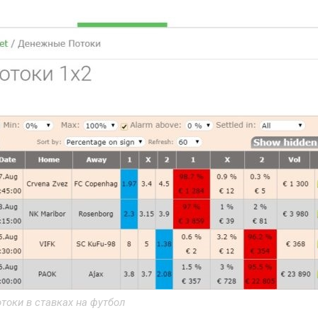
токи в ставках на футбол