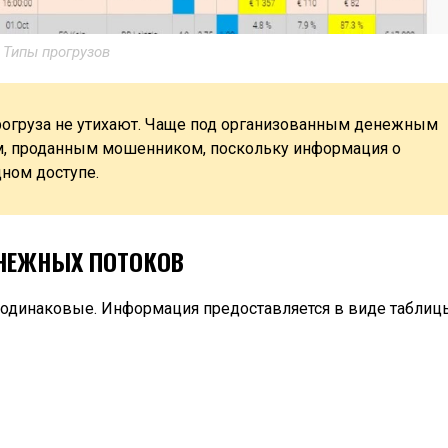
Типы прогрузов
рогруза не утихают. Чаще под организованным денежным
м, проданным мошенником, поскольку информация о
дном доступе.
ЕНЕЖНЫХ ПОТОКОВ
 одинаковые. Информация предоставляется в виде таблиц