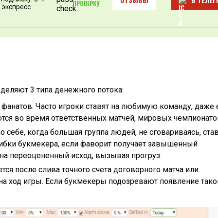
ПРОВЕРКУ
 экспресс
ыделяют 3 типа денежного потока:
 фанатов. Часто игроки ставят на любимую команду, даже 
ются во время ответственных матчей, мировых чемпионато
о себе, когда большая группа людей, не сговариваясь, став
ошибки букмекера, если фаворит получает завышенный
 на переоцененный исход, вызывая прогруз.
ся после слива точного счета договорного матча или
на ход игры. Если букмекеры подозревают появление тако