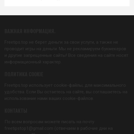
ВАЖНАЯ ИНФОРМАЦИЯ.
Freetips.top не берет деньги за свои услуги, а также не
проводит игры на деньги. Мы не рекламируем букмекеров
и другие запрещенные сайты! Все сведения на сайте носят
информационный характер.
ПОЛИТИКА COOKIE
Freetips.top использует cookie-файлы, для максимального
удобства. Если Вы остаетесь на сайте, вы соглашаетесь на
использование нами ваших cookie-файлов.
КОНТАКТЫ
По всем вопросам можете писать на почту
freetipstop1@gmail.com (отвечаем в рабочие дни на