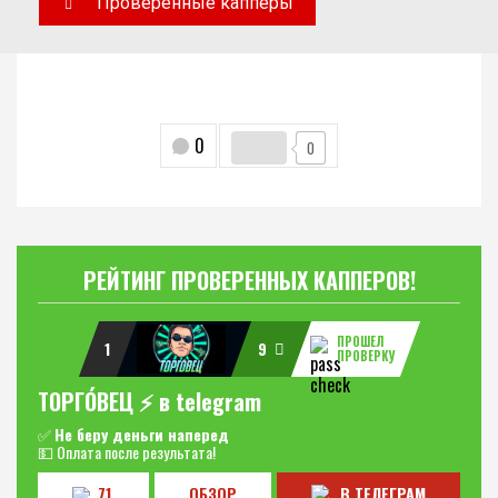
Проверенные капперы
0
0
РЕЙТИНГ ПРОВЕРЕННЫХ КАППЕРОВ!
ПРОШЕЛ
1
9
ПРОВЕРКУ
ТОРГО́ВЕЦ ⚡️ в telegram
✅
Не беру деньги наперед
💵 Оплата после результата!
71
ОБЗОР
В ТЕЛЕГРАМ