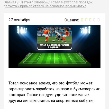
Главная
/
Статьи
/
Словарь
/
Тотал в футболе: порядок
расчета и пример ставок на основное время матча
27 сентября
Тотал-основное время, что это: футбол может
гарантировать заработок на пари в букмекерских
конторах. Также следует уделить внимание
другим линиям ставок на спортивные события.