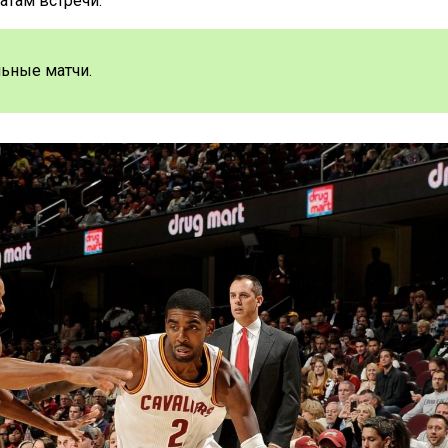
атам встречи.
льные матчи.