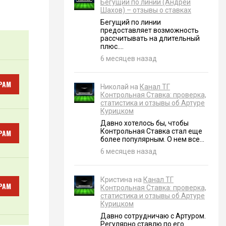
Бегущий по линии (Андрей
Шахов) – отзывы о ставках
Бегущий по линии
предоставляет возможность
рассчитывать на длительный
плюс....
6 месяцев назад
РАМ
Николай на
Канал ТГ
Контрольная Ставка: проверка,
статистика и отзывы об Артуре
Курицком
Давно хотелось бы, чтобы
Контрольная Ставка стал еще
РАМ
более популярным. О нем все...
6 месяцев назад
Кристина на
Канал ТГ
РАМ
Контрольная Ставка: проверка,
статистика и отзывы об Артуре
Курицком
Давно сотрудничаю с Артуром.
Регулярно ставлю по его