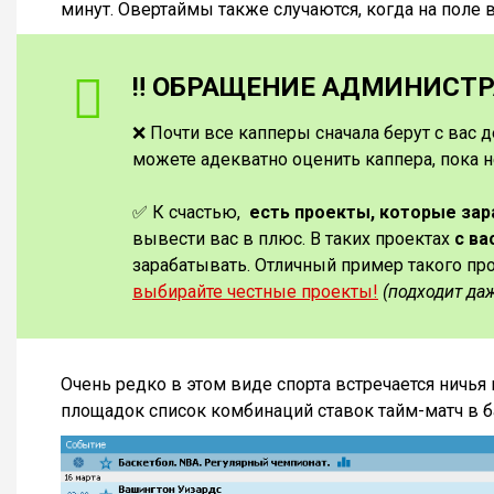
минут. Овертаймы также случаются, когда на поле 
‼️ ОБРАЩЕНИЕ АДМИНИСТРА
❌ Почти все капперы сначала берут с вас д
можете адекватно оценить каппера, пока н
✅ К счастью,
есть проекты, которые за
вывести вас в плюс. В таких проектах
с ва
зарабатывать. Отличный пример такого пр
выбирайте честные проекты!
(подходит да
Очень редко в этом виде спорта встречается ничь
площадок список комбинаций ставок тайм-матч в бас