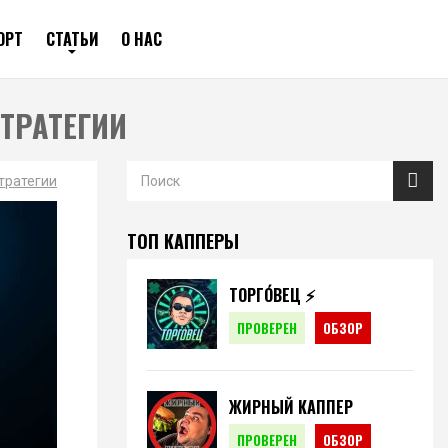
ОРТ
СТАТЬИ
О НАС
СТРАТЕГИИ
стратегии
ТОП КАППЕРЫ
ТОРГО́ВЕЦ ⚡️
ПРОВЕРЕН
ОБЗОР
ЖИРНЫЙ КАППЕР
ПРОВЕРЕН
ОБЗОР