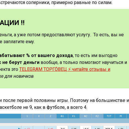
встречаются соперники, примерно равные по силам.
ЦИИ ‼️
еньги, а уже потом предоставляют услугу. То есть, вы не
е заплатите ему.
рабатывают % от вашего дохода
, то есть им выгодно
с не берут деньги
вообще, а только помогают научиться и
оекта это
TELEGRAM ТОРГО́ВЕЦ ⚡️ читайте отзывы и
же для новичков
я и после первой половины игры. Поэтому на большинстве 
кетболе не 9, как в футболе, а всего 4.