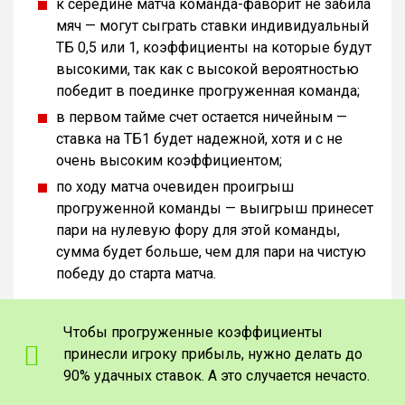
к середине матча команда-фаворит не забила
мяч — могут сыграть ставки индивидуальный
ТБ 0,5 или 1, коэффициенты на которые будут
высокими, так как с высокой вероятностью
победит в поединке прогруженная команда;
в первом тайме счет остается ничейным —
ставка на ТБ1 будет надежной, хотя и с не
очень высоким коэффициентом;
по ходу матча очевиден проигрыш
прогруженной команды — выигрыш принесет
пари на нулевую фору для этой команды,
сумма будет больше, чем для пари на чистую
победу до старта матча.
Чтобы прогруженные коэффициенты
принесли игроку прибыль, нужно делать до
90% удачных ставок. А это случается нечасто.