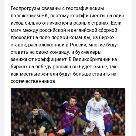
Геопрогрузы связаны с географическим
положением БК, поэтому коэффициенты на один
исход сильно отличаются в разных странах. Если
матч между российской и английской сборной
проходит на поле первой команды, на бирже
ставок, расположенной в России, многие будут
ставить на свою команду, и букмекеры
занижают коэффициент. В Великобритании на
биржах на победу россиян он будет выше, так
как местные жители будут больше ставить на
соотечественников.