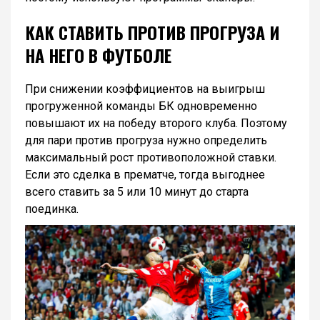
КАК СТАВИТЬ ПРОТИВ ПРОГРУЗА И
НА НЕГО В ФУТБОЛЕ
При снижении коэффициентов на выигрыш
прогруженной команды БК одновременно
повышают их на победу второго клуба. Поэтому
для пари против прогруза нужно определить
максимальный рост противоположной ставки.
Если это сделка в прематче, тогда выгоднее
всего ставить за 5 или 10 минут до старта
поединка.