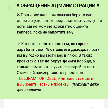
‼️ ОБРАЩЕНИЕ АДМИНИСТРАЦИИ ‼️
❌ Почти все капперы сначала берут с вас
деньги, а уже потом предоставляют услугу. То
есть, вы не можете адекватно оценить
каппера, пока не заплатите ему.
✅ К счастью,
есть проекты, которые
зарабатывают % от вашего дохода
, то есть
им выгодно вывести вас в плюс. В таких
проектах
с вас не берут деньги
вообще, а
только помогают научиться и зарабатывать.
Отличный пример такого проекта это
TELEGRAM ТОРГО́ВЕЦ ⚡️ читайте отзывы и
выбирайте честные проекты!
(подходит даже
для новичков