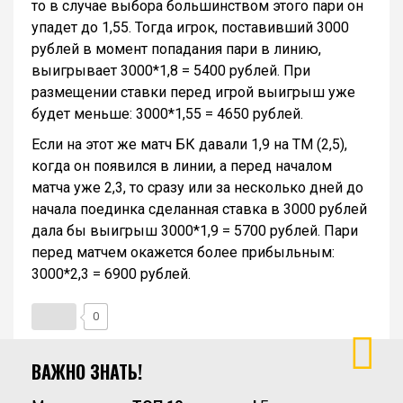
то в случае выбора большинством этого пари он
упадет до 1,55. Тогда игрок, поставивший 3000
рублей в момент попадания пари в линию,
выигрывает 3000*1,8 = 5400 рублей. При
размещении ставки перед игрой выигрыш уже
будет меньше: 3000*1,55 = 4650 рублей.
Если на этот же матч БК давали 1,9 на ТМ (2,5),
когда он появился в линии, а перед началом
матча уже 2,3, то сразу или за несколько дней до
начала поединка сделанная ставка в 3000 рублей
дала бы выигрыш 3000*1,9 = 5700 рублей. Пари
перед матчем окажется более прибыльным:
3000*2,3 = 6900 рублей.
0
ВАЖНО ЗНАТЬ!