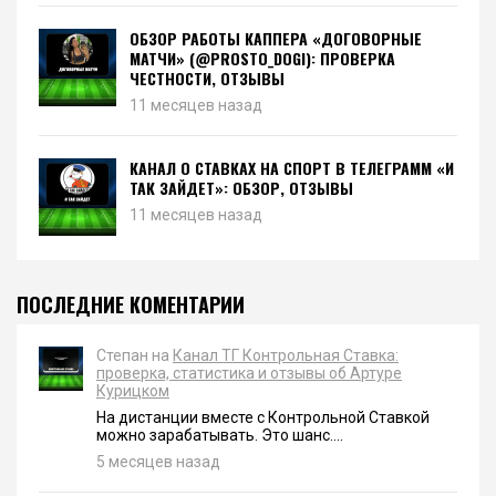
ОБЗОР РАБОТЫ КАППЕРА «ДОГОВОРНЫЕ
МАТЧИ» (@PROSTO_DOGI): ПРОВЕРКА
ЧЕСТНОСТИ, ОТЗЫВЫ
11 месяцев назад
КАНАЛ О СТАВКАХ НА СПОРТ В ТЕЛЕГРАММ «И
ТАК ЗАЙДЕТ»: ОБЗОР, ОТЗЫВЫ
11 месяцев назад
ПОСЛЕДНИЕ КОМЕНТАРИИ
Степан на
Канал ТГ Контрольная Ставка:
проверка, статистика и отзывы об Артуре
Курицком
На дистанции вместе с Контрольной Ставкой
можно зарабатывать. Это шанс....
5 месяцев назад