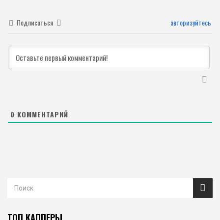
Подписаться
авторизуйтесь
0
КОММЕНТАРИЙ
ТОП КАППЕРЫ