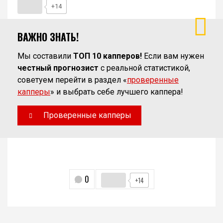
+14
ВАЖНО ЗНАТЬ!
Мы составили
ТОП 10 капперов!
Если вам нужен
честный прогнозист
с реальной статистикой,
советуем перейти в раздел «
проверенные
капперы
» и выбрать себе лучшего каппера!
Проверенные капперы
0
+14