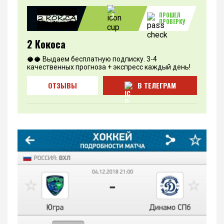
ПРОШЕЛ
3
ПРОВЕРКУ
2 Кокоса
🥥🥥 Выдаем бесплатную подписку. 3-4
качественных прогноза + экспресс каждый день!
ОТЗЫВЫ
В ТЕЛЕГРАМ