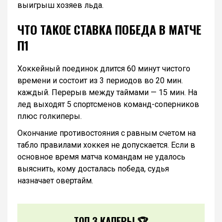
выигрыш хозяев льда.
ЧТО ТАКОЕ СТАВКА ПОБЕДА В МАТЧЕ
П1
Хоккейный поединок длится 60 минут чистого
времени и состоит из 3 периодов во 20 мин.
каждый. Перерыв между таймами — 15 мин. На
лед выходят 5 спортсменов команд-соперников
плюс голкиперы.
Окончание противостояния с равным счетом на
табло правилами хоккея не допускается. Если в
основное время матча командам не удалось
выяснить, кому досталась победа, судья
назначает овертайм.
ТОП 3 КАПЕРЫ 🏆