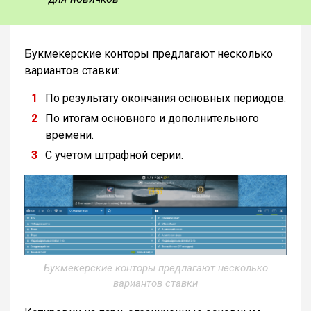
Букмекерские конторы предлагают несколько
вариантов ставки:
По результату окончания основных периодов.
По итогам основного и дополнительного
времени.
С учетом штрафной серии.
Букмекерские конторы предлагают несколько
вариантов ставки