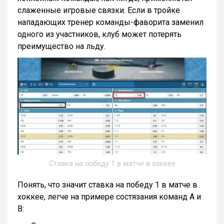
слаженные игровые связки. Если в тройке
нападающих тренер команды-фаворита заменил
одного из участников, клуб может потерять
преимущество на льду.
Ставка на победу 1 в матче в хоккее
Понять, что значит ставка на победу 1 в матче в
хоккее, легче на примере состязания команд А и
В: