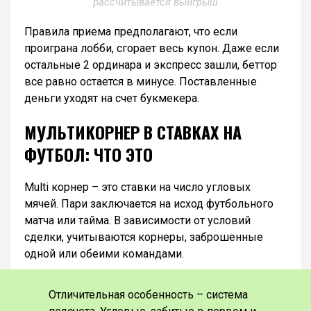
рассчитывается выигрыш
Правила приема предполагают, что если
проиграна лобби, сгорает весь купон. Даже если
остальные 2 ординара и экспресс зашли, беттор
все равно остается в минусе. Поставленные
деньги уходят на счет букмекера.
МУЛЬТИКОРНЕР В СТАВКАХ НА
ФУТБОЛ: ЧТО ЭТО
Multi корнер – это ставки на число угловых
мячей. Пари заключается на исход футбольного
матча или тайма. В зависимости от условий
сделки, учитываются корнеры, заброшенные
одной или обеими командами.
Отличительная особенность – система