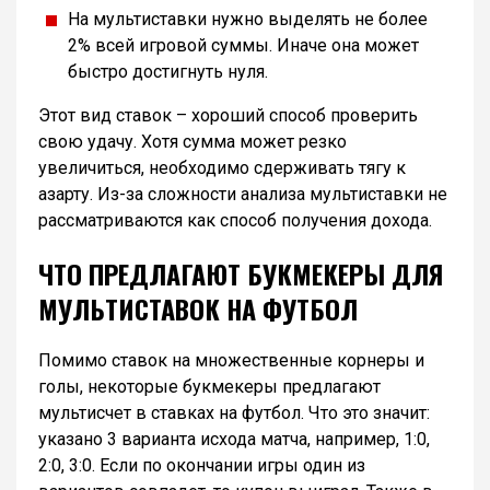
На мультиставки нужно выделять не более
2% всей игровой суммы. Иначе она может
быстро достигнуть нуля.
Этот вид ставок – хороший способ проверить
свою удачу. Хотя сумма может резко
увеличиться, необходимо сдерживать тягу к
азарту. Из-за сложности анализа мультиставки не
рассматриваются как способ получения дохода.
ЧТО ПРЕДЛАГАЮТ БУКМЕКЕРЫ ДЛЯ
МУЛЬТИСТАВОК НА ФУТБОЛ
Помимо ставок на множественные корнеры и
голы, некоторые букмекеры предлагают
мультисчет в ставках на футбол. Что это значит:
указано 3 варианта исхода матча, например, 1:0,
2:0, 3:0. Если по окончании игры один из