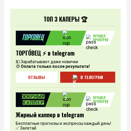
ТОП 3 КАПЕРЫ 🏆
ПРОШЕЛ
1
ПРОВЕРКУ
ТОРГО́ВЕЦ ⚡️ в telegram
💵 Зарабатывают даже новички
🤑
Оплата только после результата!
ОТЗЫВЫ
В ТЕЛЕГРАМ
ПРОШЕЛ
2
ПРОВЕРКУ
Жирный каппер в telegram
Бесплатные прогнозы и экспрессы каждый день!
✅ Залетай