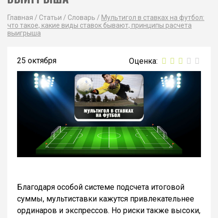
Главная
/
Статьи
/
Словарь
/
Мультигол в ставках на футбол:
что такое, какие виды ставок бывают, принципы расчета
выигрыша
25 октября
Благодаря особой системе подсчета итоговой
суммы, мультиставки кажутся привлекательнее
ординаров и экспрессов. Но риски также высоки,