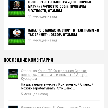
ОБЗОР РАБОТЫ КАППЕРА «ДОГОВОРНЫЕ
МАТЧИ» (@PROSTO_DOGI): ПРОВЕРКА
ЧЕСТНОСТИ, ОТЗЫВЫ
11 месяцев назад
КАНАЛ О СТАВКАХ НА СПОРТ В ТЕЛЕГРАММ «И
ТАК ЗАЙДЕТ»: ОБЗОР, ОТЗЫВЫ
11 месяцев назад
ПОСЛЕДНИЕ КОМЕНТАРИИ
Степан на
Канал ТГ Контрольная Ставка:
проверка, статистика и отзывы об Артуре
Курицком
На дистанции вместе с Контрольной Ставкой
можно зарабатывать. Это шанс....
5 месяцев назад
Валентин на
Канал ТГ Контрольная Ставка: