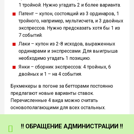
1 тройной. Нужно угадать 2 и более варианта.
Патент – купон, состоящий из 3 ординаров, 1
тройного, например, мультисчета, и 3 двойных
экспрессов. Нужно предсказать хотя бы 1 из
7 событий.
Лаки – купон из 2-8 исходов, выраженных
ординарами и экспрессами. Для выигрыша
необходимо угадать 1 позицию.
Янки – сборник экспрессов: 4 тройных, 6
двойных и 1 – на 4 события.
Букмекеры в погоне за бетторами постоянно
предлагают новые варианты ставок.
Перечисленные 4 вида можно считать
основополагающими для всех остальных.
‼️ ОБРАЩЕНИЕ АДМИНИСТРАЦИИ ‼️