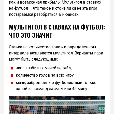
как и возможная прибыль. Мультигол в ставках
на футбол — что такое и стоит ли свеч эта игра –
постараемся разобраться в нюансах.
МУЛЬТИГОЛ В СТАВКАХ НА ФУТБОЛ:
ЧТО ЭТО ЗНАЧИТ
Ставка на количество голов в определенном
интервале называется мультигол. Варианты пари
могут быть следующими:
число забитых мячей за тайм;
количество голов за всю игру;
мячи, заброшенные футболистами только
одной из команд за матч или 45 минут.