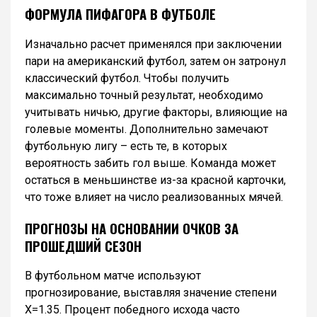
ФОРМУЛА ПИФАГОРА В ФУТБОЛЕ
Изначально расчет применялся при заключении
пари на американский футбол, затем он затронул
классический футбол. Чтобы получить
максимально точный результат, необходимо
учитывать ничью, другие факторы, влияющие на
голевые моменты. Дополнительно замечают
футбольную лигу – есть те, в которых
вероятность забить гол выше. Команда может
остаться в меньшинстве из-за красной карточки,
что тоже влияет на число реализованных мячей.
ПРОГНОЗЫ НА ОСНОВАНИИ ОЧКОВ ЗА
ПРОШЕДШИЙ СЕЗОН
В футбольном матче используют
прогнозирование, выставляя значение степени
Х=1.35. Процент победного исхода часто