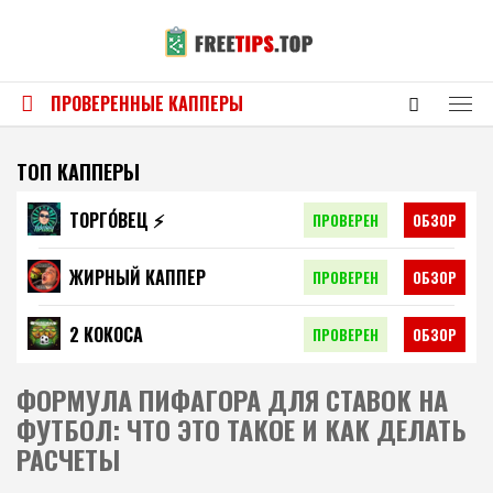
ПРОВЕРЕННЫЕ КАППЕРЫ
ТОП КАППЕРЫ
ТОРГО́ВЕЦ ⚡️
ПРОВЕРЕН
ОБЗОР
ЖИРНЫЙ КАППЕР
ПРОВЕРЕН
ОБЗОР
2 КОКОСА
ПРОВЕРЕН
ОБЗОР
ФОРМУЛА ПИФАГОРА ДЛЯ СТАВОК НА
ФУТБОЛ: ЧТО ЭТО ТАКОЕ И КАК ДЕЛАТЬ
РАСЧЕТЫ