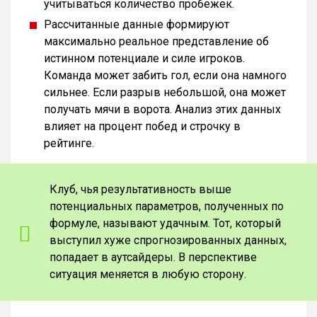
учитываться количество пробежек.
Рассчитанные данные формируют
максимально реальное представление об
истинном потенциале и силе игроков.
Команда может забить гол, если она намного
сильнее. Если разрыв небольшой, она может
получать мячи в ворота. Анализ этих данных
влияет на процент побед и строчку в
рейтинге.
Клуб, чья результативность выше
потенциальных параметров, полученных по
формуле, называют удачным. Тот, который
выступил хуже спрогнозированных данных,
попадает в аутсайдеры. В перспективе
ситуация меняется в любую сторону.