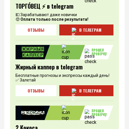
ТОРГО́ВЕЦ ⚡️ в telegram
💵 Зарабатывают даже новички
🤑
Оплата только после результата!
ОТЗЫВЫ
В ТЕЛЕГРАМ
ПРОШЕЛ
2
ПРОВЕРКУ
Жирный каппер в telegram
Бесплатные прогнозы и экспрессы каждый день!
✅ Залетай
ОТЗЫВЫ
В ТЕЛЕГРАМ
ПРОШЕЛ
3
ПРОВЕРКУ
2 Кокоса