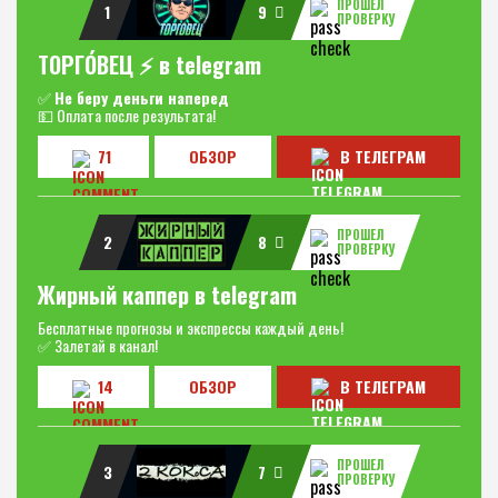
ПРОШЕЛ
1
9
ПРОВЕРКУ
ТОРГО́ВЕЦ ⚡️ в telegram
✅
Не беру деньги наперед
💵 Оплата после результата!
71
ОБЗОР
В ТЕЛЕГРАМ
ПРОШЕЛ
2
8
ПРОВЕРКУ
Жирный каппер в telegram
Бесплатные прогнозы и экспрессы каждый день!
✅ Залетай в канал!
14
ОБЗОР
В ТЕЛЕГРАМ
ПРОШЕЛ
3
7
ПРОВЕРКУ