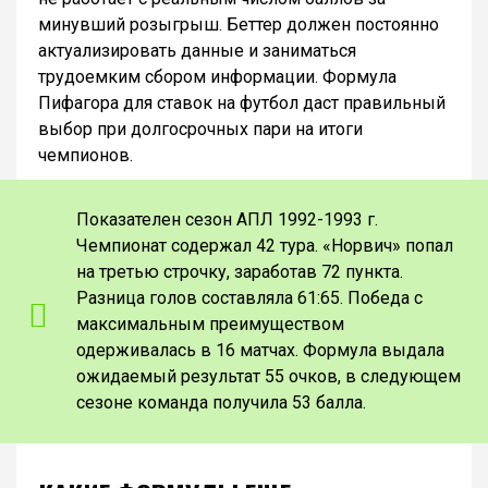
минувший розыгрыш. Беттер должен постоянно
актуализировать данные и заниматься
трудоемким сбором информации. Формула
Пифагора для ставок на футбол даст правильный
выбор при долгосрочных пари на итоги
чемпионов.
Показателен сезон АПЛ 1992-1993 г.
Чемпионат содержал 42 тура. «Норвич» попал
на третью строчку, заработав 72 пункта.
Разница голов составляла 61:65. Победа с
максимальным преимуществом
одерживалась в 16 матчах. Формула выдала
ожидаемый результат 55 очков, в следующем
сезоне команда получила 53 балла.