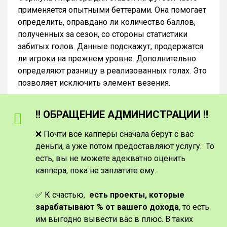
применяется опытными беттерами. Она помогает
определить, оправдано ли количество баллов,
полученных за сезон, со стороны статистики
забитых голов. Данные подскажут, продержатся
ли игроки на прежнем уровне. Дополнительно
определяют разницу в реализованных голах. Это
позволяет исключить элемент везения.
‼️ ОБРАЩЕНИЕ АДМИНИСТРАЦИИ ‼️
❌ Почти все капперы сначала берут с вас
деньги, а уже потом предоставляют услугу. То
есть, вы не можете адекватно оценить
каппера, пока не заплатите ему.
✅ К счастью,
есть проекты, которые
зарабатывают % от вашего дохода
, то есть
им выгодно вывести вас в плюс. В таких