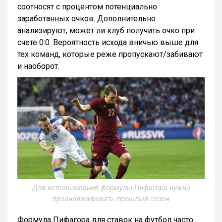
соотносят с процентом потенциально
заработанных очков. Дополнительно
анализируют, может ли клуб получить очко при
счете 0:0. Вероятность исхода вничью выше для
тех команд, которые реже пропускают/забивают
и наоборот.
Для использования формулы Пифагора нужно
проанализировать прошлый сезон
Формула Пифагора для ставок на футбол часто