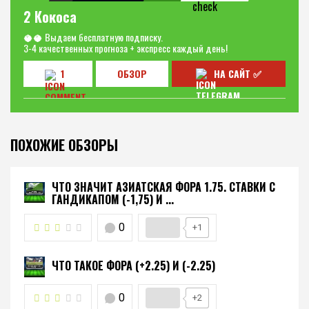
2 Кокоса
🥥🥥 Выдаем бесплатную подписку.
3-4 качественных прогноза + экспресс каждый день!
1
ОБЗОР
НА САЙТ ✅
ПОХОЖИЕ ОБЗОРЫ
ЧТО ЗНАЧИТ АЗИАТСКАЯ ФОРА 1.75. СТАВКИ С
ГАНДИКАПОМ (-1,75) И ...
0
+1
ЧТО ТАКОЕ ФОРА (+2.25) И (-2.25)
0
+2