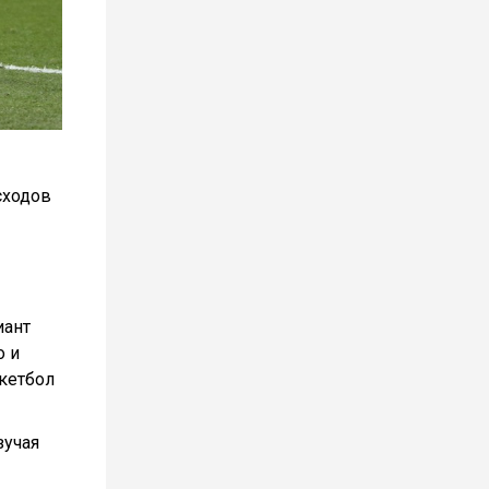
сходов
иант
о и
скетбол
зучая