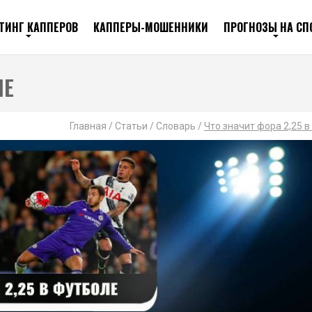
ТИНГ КАППЕРОВ
КАППЕРЫ-МОШЕННИКИ
ПРОГНОЗЫ НА СП
ЛЕ
Главная
/
Статьи
/
Словарь
/
Что значит фора 2,25 