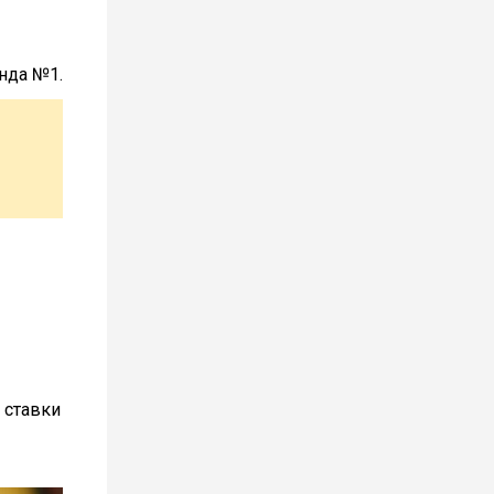
анда №1.
 ставки