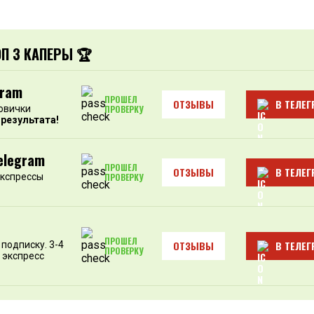
ОП 3 КАПЕРЫ 🏆
gram
ПРОШЕЛ
ОТЗЫВЫ
В ТЕЛЕГ
овички
ПРОВЕРКУ
 результата!
elegram
ПРОШЕЛ
ОТЗЫВЫ
В ТЕЛЕГ
экспрессы
ПРОВЕРКУ
ПРОШЕЛ
ОТЗЫВЫ
В ТЕЛЕГ
подписку. 3-4
ПРОВЕРКУ
 экспресс