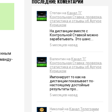
ПОСЛЕДНИЕ КОМЕНТАРИИ
Степан на
Канал ТГ
Контрольная Ставка: проверка,
статистика и отзывы об Артуре
Курицком
На дистанции вместе с
Контрольной Ставкой можно
зарабатывать. Это шанс....
5 месяцев назад
ченным
оманду-
Валентин на
Канал ТГ
Контрольная Ставка: проверка,
статистика и отзывы об Артуре
Курицком
Импонирует то как на
дистанции показывает по-
настоящему достойные
результаты про...
5 месяцев назад
Николай на
Канал Телеграмм