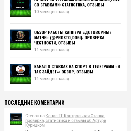
СО СТАВКАМИ: СТАТИСТИКА, ОТЗЫВЫ
10 месяцев назад
ОБЗОР РАБОТЫ КАППЕРА «ДОГОВОРНЫЕ
МАТЧИ» (@PROSTO_DOGI): ПРОВЕРКА
ЧЕСТНОСТИ, ОТЗЫВЫ
11 месяцев назад
КАНАЛ О СТАВКАХ НА СПОРТ В ТЕЛЕГРАММ «И
ТАК ЗАЙДЕТ»: ОБЗОР, ОТЗЫВЫ
11 месяцев назад
ПОСЛЕДНИЕ КОМЕНТАРИИ
Степан на
Канал ТГ Контрольная Ставка:
проверка, статистика и отзывы об Артуре
Курицком