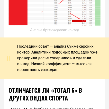
Анализ букмекерских контор
Последний совет — анализ букмекерских
контор. Аналитики подобных площадок уже
проверили досье соперников и сделали
вывод. Низкий коэффициент — высокая
вероятность «захода».
ОТЛИЧАЕТСЯ ЛИ «ТОТАЛ 6» В
ДРУГИХ ВИДАХ СПОРТА