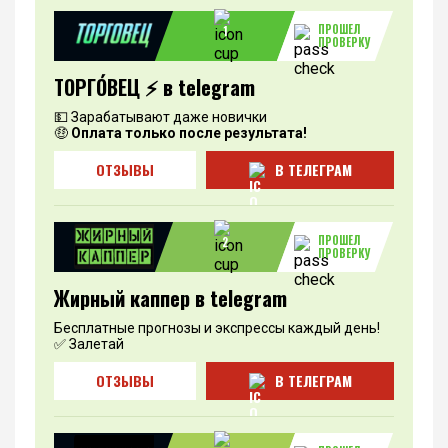
ПРОШЕЛ
1
ПРОВЕРКУ
ТОРГО́ВЕЦ ⚡️ в telegram
💵 Зарабатывают даже новички
🤑
Оплата только после результата!
ОТЗЫВЫ
В ТЕЛЕГРАМ
ПРОШЕЛ
2
ПРОВЕРКУ
Жирный каппер в telegram
Бесплатные прогнозы и экспрессы каждый день!
✅ Залетай
ОТЗЫВЫ
В ТЕЛЕГРАМ