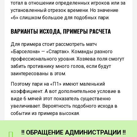
тотал в отношении определенных игроков или за
установленный отрезок времени. Но значение
«6» слишком большое для подобных пари.
ВАРИАНТЫ ИСХОДА, ПРИМЕРЫ РАСЧЕТА
Для примера стоит рассмотреть матч
«Барселона» — «Спартак». Команды разного
профессионального уровня. Хозяева поля смогут
забить противнику много голов, если будут
заинтересованы в этом.
Поэтому пари на «П1» имеют маленький
коэффициент. А вот дополнительное условие в
виде 6 мячей этот показатель существенно
увеличивает. Вероятность подобного исхода в
событии из примера высокая.
‼️ ОБРАЩЕНИЕ АДМИНИСТРАЦИИ ‼️