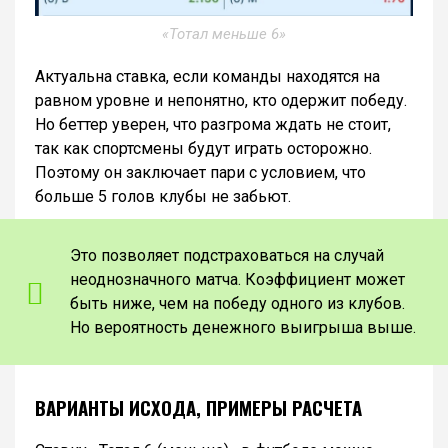
«Тотал меньше 6»
Актуальна ставка, если команды находятся на
равном уровне и непонятно, кто одержит победу.
Но беттер уверен, что разгрома ждать не стоит,
так как спортсмены будут играть осторожно.
Поэтому он заключает пари с условием, что
больше 5 голов клубы не забьют.
Это позволяет подстраховаться на случай
неоднозначного матча. Коэффициент может
быть ниже, чем на победу одного из клубов.
Но вероятность денежного выигрыша выше.
ВАРИАНТЫ ИСХОДА, ПРИМЕРЫ РАСЧЕТА