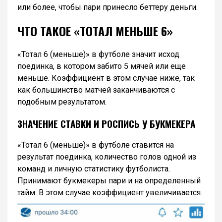
или более, чтобы пари принесло беттеру деньги.
ЧТО ТАКОЕ «ТОТАЛ МЕНЬШЕ 6»
«Тотал 6 (меньше)» в футболе значит исход
поединка, в котором забито 5 мячей или еще
меньше. Коэффициент в этом случае ниже, так
как большинство матчей заканчиваются с
подобным результатом.
ЗНАЧЕНИЕ СТАВКИ И РОСПИСЬ У БУКМЕКЕРА
«Тотал 6 (меньше)» в футболе ставится на
результат поединка, количество голов одной из
команд и личную статистику футболиста.
Принимают букмекеры пари и на определенный
тайм. В этом случае коэффициент увеличивается.