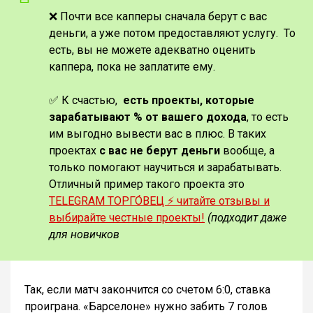
❌ Почти все капперы сначала берут с вас
деньги, а уже потом предоставляют услугу. То
есть, вы не можете адекватно оценить
каппера, пока не заплатите ему.
✅ К счастью,
есть проекты, которые
зарабатывают % от вашего дохода
, то есть
им выгодно вывести вас в плюс. В таких
проектах
с вас не берут деньги
вообще, а
только помогают научиться и зарабатывать.
Отличный пример такого проекта это
TELEGRAM ТОРГО́ВЕЦ ⚡️ читайте отзывы и
выбирайте честные проекты!
(подходит даже
для новичков
Так, если матч закончится со счетом 6:0, ставка
проиграна. «Барселоне» нужно забить 7 голов