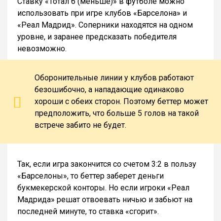
Ставку «Тотал 6 (меньше)» в футболе можно
использовать при игре клубов «Барселона» и
«Реал Мадрид». Соперники находятся на одном
уровне, и заранее предсказать победителя
невозможно.
Оборонительные линии у клубов работают
безошибочно, а нападающие одинаково
хороши с обеих сторон. Поэтому беттер может
предположить, что больше 5 голов на такой
встрече забито не будет.
Так, если игра закончится со счетом 3:2 в пользу
«Барселоны», то беттер заберет деньги
букмекерской конторы. Но если игроки «Реал
Мадрида» решат отвоевать ничью и забьют на
последней минуте, то ставка «сгорит».