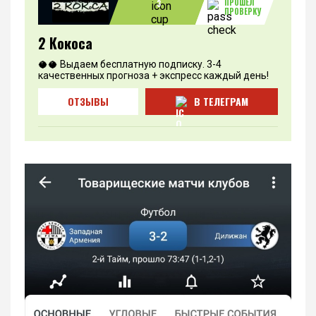
ПРОШЕЛ
3
ПРОВЕРКУ
2 Кокоса
🥥🥥 Выдаем бесплатную подписку. 3-4
качественных прогноза + экспресс каждый день!
ОТЗЫВЫ
В ТЕЛЕГРАМ