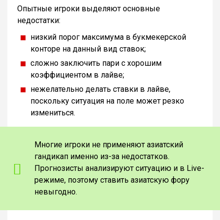
Опытные игроки выделяют основные
недостатки:
низкий порог максимума в букмекерской
конторе на данный вид ставок;
сложно заключить пари с хорошим
коэффициентом в лайве;
нежелательно делать ставки в лайве,
поскольку ситуация на поле может резко
измениться.
Многие игроки не применяют азиатский
гандикап именно из-за недостатков.
Прогнозисты анализируют ситуацию и в Live-
режиме, поэтому ставить азиатскую фору
невыгодно.