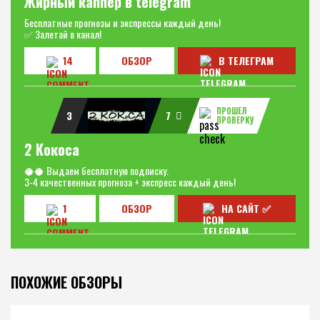
Жирный каппер в telegram
Бесплатные прогнозы и экспрессы каждый день!
✅ Залетай в канал!
14
ОБЗОР
В ТЕЛЕГРАМ
ПРОШЕЛ
3
7
ПРОВЕРКУ
2 Кокоса
🥥🥥 Выдаем бесплатную подписку.
3-4 качественных прогноза + экспресс каждый день!
1
ОБЗОР
НА САЙТ ✅
ПОХОЖИЕ ОБЗОРЫ