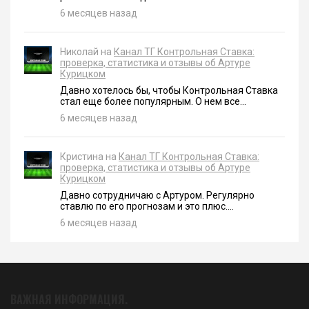
6 месяцев назад
Николай на
Канал ТГ Контрольная Ставка:
проверка, статистика и отзывы об Артуре
Курицком
Давно хотелось бы, чтобы Контрольная Ставка
стал еще более популярным. О нем все...
6 месяцев назад
Кристина на
Канал ТГ Контрольная Ставка:
проверка, статистика и отзывы об Артуре
Курицком
Давно сотрудничаю с Артуром. Регулярно
ставлю по его прогнозам и это плюс....
6 месяцев назад
ВАЖНАЯ ИНФОРМАЦИЯ.