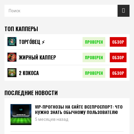
ТОП КАППЕРЫ
ТОРГО́ВЕЦ ⚡️
ПРОВЕРЕН
ОБЗОР
ЖИРНЫЙ КАППЕР
ПРОВЕРЕН
ОБЗОР
2 КОКОСА
ПРОВЕРЕН
ОБЗОР
ПОСЛЕДНИЕ НОВОСТИ
VIP-ПРОГНОЗЫ НА САЙТЕ ВСЕПРОСПОРТ: ЧТО
НУЖНО ЗНАТЬ ОБЫЧНОМУ ПОЛЬЗОВАТЕЛЮ
5 месяцев назад