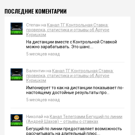
ПОСЛЕДНИЕ КОМЕНТАРИИ
Степан на
Канал ТГ Контрольная Ставка:
проверка, статистика и отзывы об Артуре
Курицком
На дистанции вместе с Контрольной Ставкой
можно зарабатывать. Это шанс....
5 месяцев назад
Валентин на
Канал ТГ Контрольная Ставка:
проверка, статистика и отзывы об Артуре
Курицком
Импонирует то как на дистанции показывает по-
настоящему достойные результаты про...
5 месяцев назад
Николай на
Канал Телеграмм Бегущий по линии
(Андрей Шахов) – отзывы о ставках
Бегущий по линии предоставляет возможность
рассчитывать на длительный плюс....