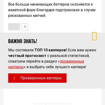
Все больше начинающих беттеров склоняется к
азиатской форе благодаря подстраховке в случае
рискованных матчей.
0
ВАЖНО ЗНАТЬ!
Мы составили
ТОП 10 капперов!
Если вам нужен
честный прогнозист
с реальной статистикой,
советуем перейти в раздел «
проверенные
капперы
» и выбрать себе лучшего каппера!
Проверенные капперы