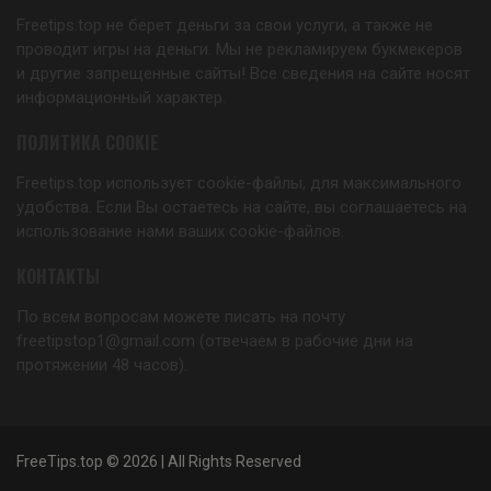
Freetips.top не берет деньги за свои услуги, а также не
проводит игры на деньги. Мы не рекламируем букмекеров
и другие запрещенные сайты! Все сведения на сайте носят
информационный характер.
ПОЛИТИКА COOKIE
Freetips.top использует cookie-файлы, для максимального
удобства. Если Вы остаетесь на сайте, вы соглашаетесь на
использование нами ваших cookie-файлов.
КОНТАКТЫ
По всем вопросам можете писать на почту
freetipstop1@gmail.com (отвечаем в рабочие дни на
протяжении 48 часов).
FreeTips.top © 2026 | All Rights Reserved