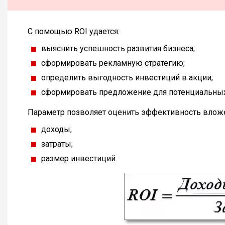
С помощью ROI удается:
выяснить успешность развития бизнеса;
сформировать рекламную стратегию;
определить выгодность инвестиций в акции;
сформировать предложение для потенциальных
Параметр позволяет оценить эффективность вложен
доходы;
затраты;
размер инвестиций.