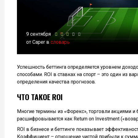
9 сентября
от Caper в
словарь
Успешность беттинга определяется уровнем доход
способами. ROI в ставках на спорт – это один из в
определения качества прогнозов.
ЧТО ТАКОЕ ROI
Многие термины из «Форекс», торговли акциями и б
расшифровывается как Return on Investment («возвр
ROI в бизнесе и беттинге показывает эффективно
Коэффициент – отношение чистой прибыли к сумма