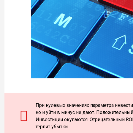
При нулевых значениях параметра инвести
но и уйти в минус не дают. Положительны
Инвестиции окупаются. Отрицательный RO
терпит убытки.