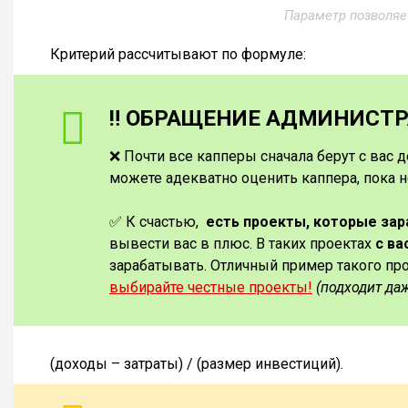
Параметр позволяе
Критерий рассчитывают по формуле:
‼️ ОБРАЩЕНИЕ АДМИНИСТРА
❌ Почти все капперы сначала берут с вас д
можете адекватно оценить каппера, пока н
✅ К счастью,
есть проекты, которые за
вывести вас в плюс. В таких проектах
с ва
зарабатывать. Отличный пример такого пр
выбирайте честные проекты!
(подходит да
(доходы – затраты) / (размер инвестиций).