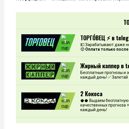
Т
ТОРГО́ВЕЦ ⚡️ в tele
1
💵 Зарабатывают даже н
🤑
Оплата только после
Жирный каппер в t
2
Бесплатные прогнозы и 
каждый день! ✅ Залетай
2 Кокоса
3
🥥🥥 Выдаем бесплатную 
качественных прогноза +
каждый день!