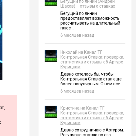
Бегущий по линии (Андрей
Шахов) – отзывы о ставках
Бегущий по линии
предоставляет возможность
рассчитывать на длительный
плюс....
6 месяцев назад
Николай на
Канал ТГ
Контрольная Ставка: проверка,
статистика и отзывы об Артуре
Курицком
Давно хотелось бы, чтобы
Контрольная Ставка стал еще
более популярным. О нем все...
6 месяцев назад
т,
Кристина на
Канал ТГ
Контрольная Ставка: проверка,
статистика и отзывы об Артуре
к
Курицком
Давно сотрудничаю с Артуром.
Регулярно ставлю по его