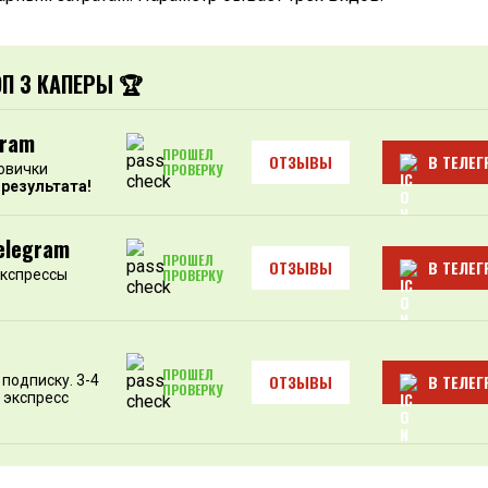
ОП 3 КАПЕРЫ 🏆
gram
ПРОШЕЛ
ОТЗЫВЫ
В ТЕЛЕГ
овички
ПРОВЕРКУ
 результата!
elegram
ПРОШЕЛ
ОТЗЫВЫ
В ТЕЛЕГ
экспрессы
ПРОВЕРКУ
ПРОШЕЛ
ОТЗЫВЫ
В ТЕЛЕГ
подписку. 3-4
ПРОВЕРКУ
 экспресс