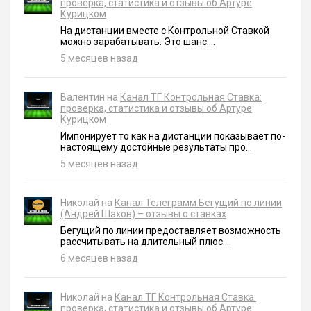
проверка, статистика и отзывы об Артуре
Курицком
На дистанции вместе с Контрольной Ставкой
можно зарабатывать. Это шанс....
5 месяцев назад
Валентин на
Канал ТГ Контрольная Ставка:
проверка, статистика и отзывы об Артуре
Курицком
Импонирует то как на дистанции показывает по-
настоящему достойные результаты про...
5 месяцев назад
Николай на
Канал Телеграмм Бегущий по линии
(Андрей Шахов) – отзывы о ставках
Бегущий по линии предоставляет возможность
рассчитывать на длительный плюс....
6 месяцев назад
Николай на
Канал ТГ Контрольная Ставка:
проверка, статистика и отзывы об Артуре