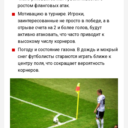
ростом фланговых атак.
Мотивацию в турнире. Игроки,
заинтересованные не просто в победе, а в
отрыве счета на 2 и более голов, будут
активно атаковать, что часто приводит к
высокому числу корнеров.
Погоду и состояние газона. В дождь и мокрый
снег футболисты стараются играть ближе к
центру поля, что сокращает вероятность
корнеров.