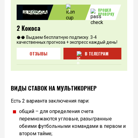
ПРОШЕЛ
3
ПРОВЕРКУ
2 Кокоса
🥥🥥 Выдаем бесплатную подписку. 3-4
качественных прогноза + экспресс каждый день!
ОТЗЫВЫ
В ТЕЛЕГРАМ
ВИДЫ СТАВОК НА МУЛЬТИКОРНЕР
Есть 2 варианта заключения пари:
общий – для определения счета
перемножаются угловые, разыгранные
обеими футбольными командами в первом и
втором тайме;