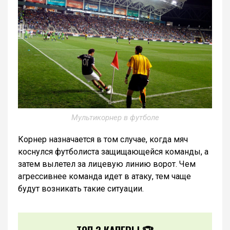
Мультикорнер в футболе
Корнер назначается в том случае, когда мяч
коснулся футболиста защищающейся команды, а
затем вылетел за лицевую линию ворот. Чем
агрессивнее команда идет в атаку, тем чаще
будут возникать такие ситуации.