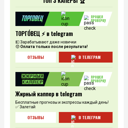
ТОП 3 КАПЕРЫ 🏆
ПРОШЕЛ
1
ПРОВЕРКУ
ТОРГО́ВЕЦ ⚡️ в telegram
💵 Зарабатывают даже новички
🤑
Оплата только после результата!
ОТЗЫВЫ
В ТЕЛЕГРАМ
ПРОШЕЛ
2
ПРОВЕРКУ
Жирный каппер в telegram
Бесплатные прогнозы и экспрессы каждый день!
✅ Залетай
ОТЗЫВЫ
В ТЕЛЕГРАМ