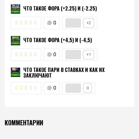
ЧТО ТАКОЕ ФОРА (+2.25) И (-2.25)
0
+2
ЧТО ТАКОЕ ФОРА (+4,5) И (-4,5)
0
+1
ЧТО ТАКОЕ ПАРИ В СТАВКАХ И КАК ИХ
ЗАКЛЮЧАЮТ
0
0
КОММЕНТАРИИ