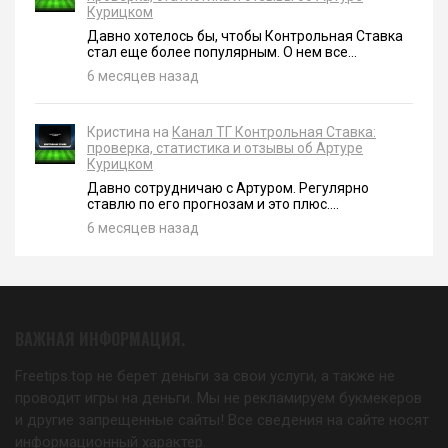
Курицком
Давно хотелось бы, чтобы Контрольная Ставка
стал еще более популярным. О нем все...
6 месяцев назад
Кристина на
Канал ТГ Контрольная Ставка:
проверка, статистика и отзывы об Артуре
Курицком
Давно сотрудничаю с Артуром. Регулярно
ставлю по его прогнозам и это плюс....
6 месяцев назад
ВАЖНАЯ ИНФОРМАЦИЯ.
Freetips.top не берет деньги за свои услуги, а также не
проводит игры на деньги. Мы не рекламируем букмекеров
и другие запрещенные сайты! Все сведения на сайте носят
информационный характер.