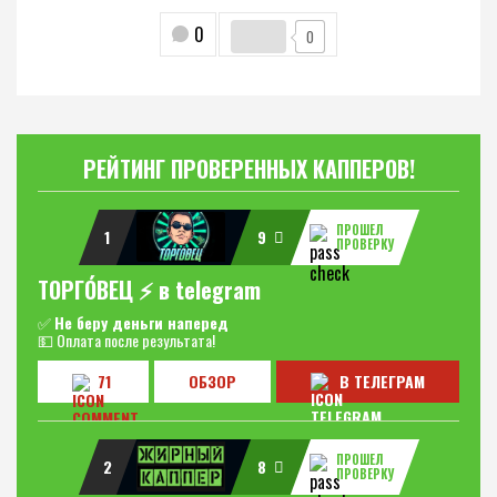
0
0
РЕЙТИНГ ПРОВЕРЕННЫХ КАППЕРОВ!
ПРОШЕЛ
1
9
ПРОВЕРКУ
ТОРГО́ВЕЦ ⚡️ в telegram
✅
Не беру деньги наперед
💵 Оплата после результата!
71
ОБЗОР
В ТЕЛЕГРАМ
ПРОШЕЛ
2
8
ПРОВЕРКУ