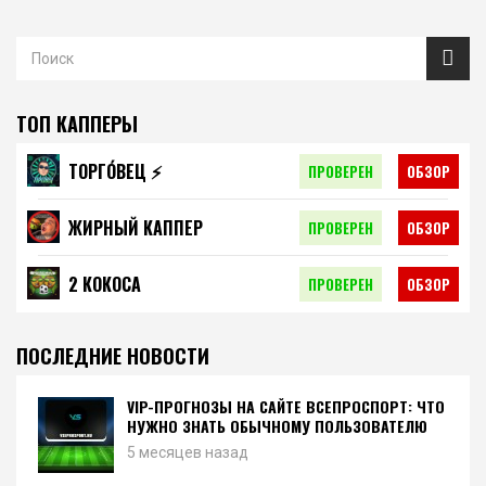
ТОП КАППЕРЫ
ТОРГО́ВЕЦ ⚡️
ПРОВЕРЕН
ОБЗОР
ЖИРНЫЙ КАППЕР
ПРОВЕРЕН
ОБЗОР
2 КОКОСА
ПРОВЕРЕН
ОБЗОР
ПОСЛЕДНИЕ НОВОСТИ
VIP-ПРОГНОЗЫ НА САЙТЕ ВСЕПРОСПОРТ: ЧТО
НУЖНО ЗНАТЬ ОБЫЧНОМУ ПОЛЬЗОВАТЕЛЮ
5 месяцев назад