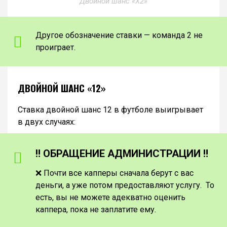
Двойной шанс «Х2»
Другое обозначение ставки — команда 2 не
проиграет.
ДВОЙНОЙ ШАНС «12»
Ставка двойной шанс 12 в футболе выигрывает
в двух случаях:
‼️ ОБРАЩЕНИЕ АДМИНИСТРАЦИИ ‼️
❌ Почти все капперы сначала берут с вас
деньги, а уже потом предоставляют услугу. То
есть, вы не можете адекватно оценить
каппера, пока не заплатите ему.