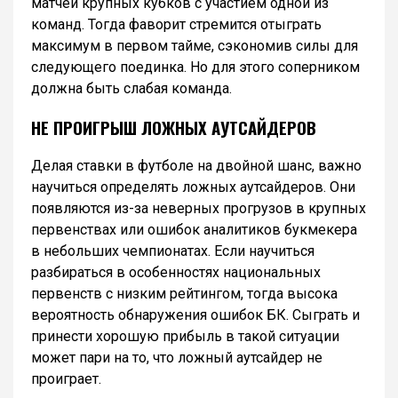
матчей крупных кубков с участием одной из
команд. Тогда фаворит стремится отыграть
максимум в первом тайме, сэкономив силы для
следующего поединка. Но для этого соперником
должна быть слабая команда.
НЕ ПРОИГРЫШ ЛОЖНЫХ АУТСАЙДЕРОВ
Делая ставки в футболе на двойной шанс, важно
научиться определять ложных аутсайдеров. Они
появляются из-за неверных прогрузов в крупных
первенствах или ошибок аналитиков букмекера
в небольших чемпионатах. Если научиться
разбираться в особенностях национальных
первенств с низким рейтингом, тогда высока
вероятность обнаружения ошибок БК. Сыграть и
принести хорошую прибыль в такой ситуации
может пари на то, что ложный аутсайдер не
проиграет.