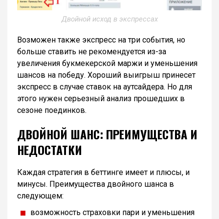
Двойной исход в экспрессах
Возможен также экспресс на три события, но
больше ставить не рекомендуется из-за
увеличения букмекерской маржи и уменьшения
шансов на победу. Хороший выигрыш принесет
экспресс в случае ставок на аутсайдера. Но для
этого нужен серьезный анализ прошедших в
сезоне поединков.
ДВОЙНОЙ ШАНС: ПРЕИМУЩЕСТВА И
НЕДОСТАТКИ
Каждая стратегия в беттинге имеет и плюсы, и
минусы. Преимущества двойного шанса в
следующем:
возможность страховки пари и уменьшения