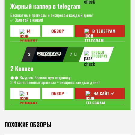
Жирный каппер в telegram
Бесплатные прогнозы и экспрессы каждый день!
✅ Залетай в канал!
14
ОБЗОР
В ТЕЛЕГРАМ
ПРОШЕЛ
3
7
ПРОВЕРКУ
2 Кокоса
🥥🥥 Выдаем бесплатную подписку.
3-4 качественных прогноза + экспресс каждый день!
1
ОБЗОР
НА САЙТ ✅
ПОХОЖИЕ ОБЗОРЫ