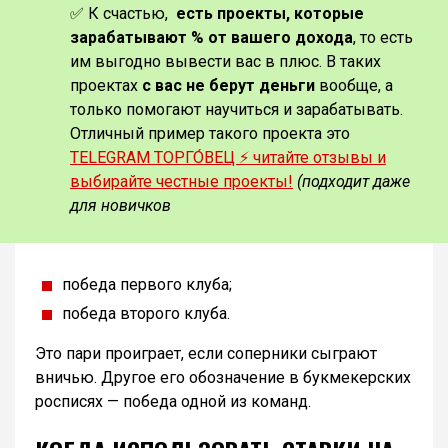
✅ К счастью,
есть проекты, которые
зарабатывают % от вашего дохода
, то есть
им выгодно вывести вас в плюс. В таких
проектах
с вас не берут деньги
вообще, а
только помогают научиться и зарабатывать.
Отличный пример такого проекта это
TELEGRAM ТОРГО́ВЕЦ ⚡️ читайте отзывы и
выбирайте честные проекты!
(подходит даже
для новичков
победа первого клуба;
победа второго клуба.
Это пари проиграет, если соперники сыграют
вничью. Другое его обозначение в букмекерских
росписях — победа одной из команд.