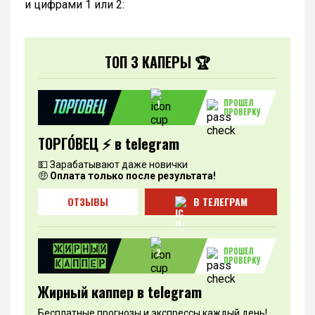
и цифрами 1 или 2:
ТОП 3 КАПЕРЫ 🏆
ПРОШЕЛ
1
ПРОВЕРКУ
ТОРГО́ВЕЦ ⚡️ в telegram
💵 Зарабатывают даже новички
🤑
Оплата только после результата!
ОТЗЫВЫ
В ТЕЛЕГРАМ
ПРОШЕЛ
2
ПРОВЕРКУ
Жирный каппер в telegram
Бесплатные прогнозы и экспрессы каждый день!