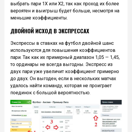
выбрать пари 1Х или Х2, так как проход их более
вероятен и выигрыш будет больше, несмотря на
меньшие коэффициенты.
ДВОЙНОЙ ИСХОД В ЭКСПРЕССАХ
Экспрессы в ставках на футбол двойной шанс
используются для повышения коэффициентов
пари. Так как их примерный диапазон 1,05 — 1,45,
то ординары не всегда выгодны. Экспресс из
двух пари уже увеличит коэффициент примерно
до двух. Он выгоден, если в нескольких матчах
удалось найти команду, которая не проиграет
поединок с большой вероятностью.